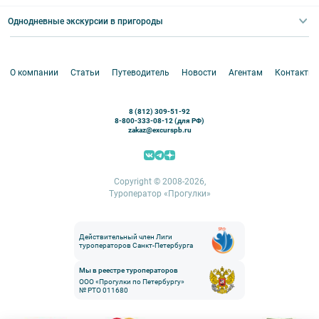
Экскурсии для групп и индив. гостей
Абонементы на экскурсии
Туры по России
Корпоративные мероприятия
Однодневные экскурсии в пригороды
Круизы
VIP-программы
Аренда водного транспорта
Белоруссия
Петергоф
О компании
Статьи
Путеводитель
Новости
Агентам
Контакты
Кронштадт
Павловск
8 (812) 309-51-92
Ораниенбаум
8-800-333-08-12 (для РФ)
zakaz@excurspb.ru
Гатчина
Пушкин (Царское село)
Выборг
Copyright © 2008-2026,
Туроператор «Прогулки»
Действительный член Лиги
туроператоров Санкт-Петербурга
Мы в реестре туроператоров
ООО «Прогулки по Петербургу»
№ РТО 011680