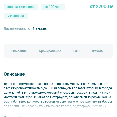
от 27000 ₽
аренда теплохода
до 100 чел.
VIP-аренда
Длительность:
от 2-х часов
Описание
Бронирование
FAQ
Отзывы
Описание
Теплоход «Деметра» — это новое неповторимое судно с увеличенной
пассажировместимостью до 100 человек, он является вторым в городе
однопалубным теплоходом, который способен проходить под низкими
мостами малых рек и каналов Петербурга, одновременно размещая на
борту большое количество гостей, что делает его прекрасным выбором
для арендных мероприятий высокого класса, подтверждением чему
служат новизна, отделка из натуральных материалов, система
кондиционирования и особенный дизайн.