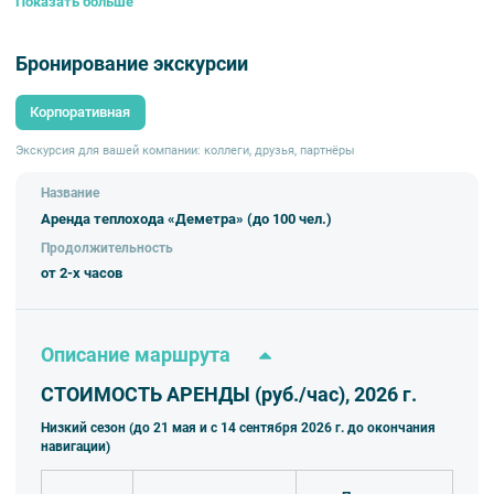
Показать больше
Параметры теплохода:
Вместимость:
Бронирование экскурсии
– банкет: 20–50 человек
– фуршет: 50–100 человек
Корпоративная
Однопалубный
Экскурсия для вашей компании: коллеги, друзья, партнёры
Название
Аренда теплохода «Деметра» (до 100 чел.)
Продолжительность
от 2-х часов
Описание маршрута
СТОИМОСТЬ АРЕНДЫ (руб./час), 2026 г.
Низкий сезон (до 21 мая и с 14 сентября 2026 г. до окончания
навигации)