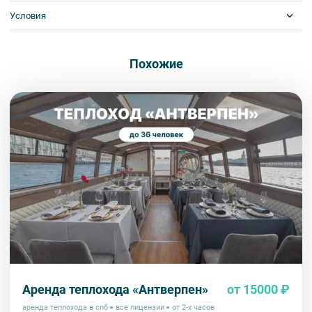
Условия
Visa
MasterCard
Сбербанк
Обязательна предоплата
Наличными
Похожие
Аренда теплохода «Антверпен»
от 15000 ₽
аренда теплохода в спб
все лицензии
от 2-х часов