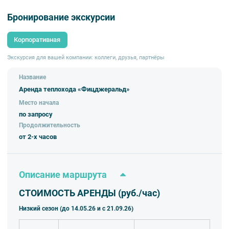
гармонично сочетается с современными техническими достижениями
Бронирование экскурсии
(электричество 6 кВт, 220 V, плазменный телевизор, музыкальная
система, радио, микрофон, подключение aux, bluetooth, отопление
салона), поэтому ваш отдых будет не только красивым, но и очень
Корпоративная
комфортным.
Базовый причал – Фонтанка, 177.
Экскурсия для вашей компании: коллеги, друзья, партнёры
Название
Аренда теплохода «Фицджеральд»
Место начала
по запросу
Продолжительность
от 2-х часов
Описание маршрута
СТОИМОСТЬ АРЕНДЫ (руб./час)
Низкий сезон (до 14.05.26 и с 21.09.26)