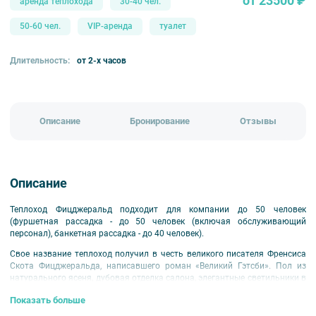
от 23500 ₽
аренда теплохода
30-40 чел.
50-60 чел.
VIP-аренда
туалет
Длительность:
от 2-х часов
Описание
Бронирование
Отзывы
Описание
Теплоход Фицджеральд подходит для компании до 50 человек
(фуршетная рассадка - до 50 человек (включая обслуживающий
персонал), банкетная рассадка - до 40 человек).
Свое название теплоход получил в честь великого писателя Френсиса
Скота Фицджеральда, написавшего роман «Великий Гэтсби». Пол из
натурального ясеня, дубовая отделка салона, элегантные светильники в
стиле Нью-Йорка 20-х годов, мягкие полукресла и с душой подобранный
Показать больше
декор создают атмосферу дорогого ресторана на первом этаже
небоскреба Манхеттена. Здесь оформление в стиле арт-деко