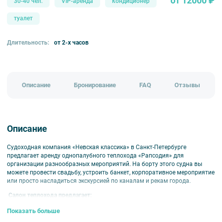
от 12000 ₽
30-40 чел.
VIP-аренда
кондиционер
туалет
Длительность:
от 2-х часов
Описание
Бронирование
FAQ
Отзывы
Описание
Судоходная компания «Невская классика» в Санкт-Петербурге
предлагает аренду однопалубного теплохода «Рапсодия» для
организации разнообразных мероприятий. На борту этого судна вы
можете провести свадьбу, устроить банкет, корпоративное мероприятие
или просто насладиться экскурсией по каналам и рекам города.
Салон теплохода предлагает:
Барную стойку;
Показать больше
Комплект мебели, включающий стулья, столики и удобные