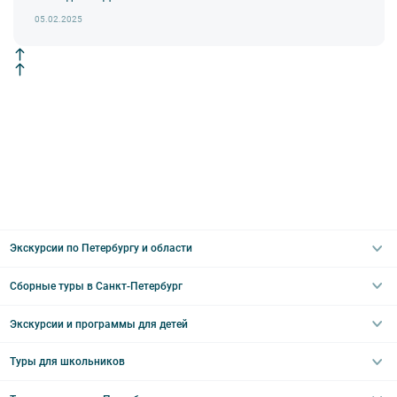
05.02.2025
Экскурсии по Петербургу и области
Сборные туры в Санкт-Петербург
Автобусные
Интерьерные
Экскурсии и программы для детей
Туры в Санкт-Петербург на выходные
Пешеходные
Туры в Санкт-Петербург на 2 дня
Туры для школьников
Необычные
Классические экскурсии
Туры на 3 дня
Водные