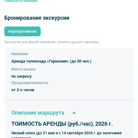
Показать больше
Гостей на фуршет: 10-50
Кол-во палуб: 1
Длина: 20.5 м
Бронирование экскурсии
Ширина: 5.5 м
Год выпуска: 2018
Корпоративная
Экскурсия для вашей компании: коллеги, друзья, партнёры
Название
Аренда теплохода «Гармония» (до 50 чел.)
Место начала
по запросу
Продолжительность
от 2-х часов
Описание маршрута
ТОИМОСТЬ АРЕНДЫ (руб./час), 2026 г.
Низкий сезон (до 21 мая и с 14 сентября 2026 г. до окончания