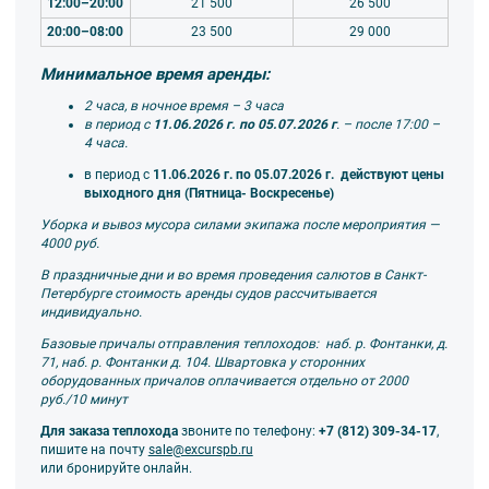
12:00–20:00
21 500
26 500
20:00–08:00
23 500
29 000
Минимальное время аренды:
2 часа, в ночное время – 3 часа
в период с
11.06.2026 г. по 05.07.2026 г
. – после 17:00 –
4 часа.
в период с
11.06.2026 г. по 05.07.2026 г.
действуют цены
выходного дня (Пятница- Воскресенье)
Уборка и вывоз мусора силами экипажа после мероприятия —
4000 руб.
В праздничные дни и во время проведения салютов в Санкт-
Петербурге стоимость аренды судов рассчитывается
индивидуально.
Базовые причалы отправления теплоходов: наб. р. Фонтанки, д.
71, наб. р. Фонтанки д. 104. Швартовка у сторонних
оборудованных причалов оплачивается отдельно от 2000
руб./10 минут
Для заказа теплохода
звоните по телефону:
+7 (812) 309-34-17
,
пишите на почту
sale@excurspb.ru
или бронируйте онлайн.