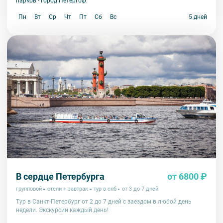
парков - город Петергоф.
Пн
Вт
Ср
Чт
Пт
Сб
Вс
5 дней
В сердце Петербурга
от 6800 ₽
групповой
отели + завтрак
тур в спб
от 3 до 7 дней
Тур в Санкт-Петербург от 2 до 7 дней с заездом в любой день
недели. Экскурсии каждый день!