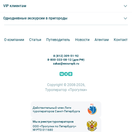
Выпускные вечера
Туры по Северо-Западу
VIP клиентам
Экскурсии для групп и индив. гостей
Абонементы на экскурсии
Туры по России
Корпоративные мероприятия
Однодневные экскурсии в пригороды
Круизы
VIP-программы
Аренда водного транспорта
Белоруссия
Петергоф
О компании
Статьи
Путеводитель
Новости
Агентам
Контакты
Кронштадт
Павловск
8 (812) 309-51-92
Ораниенбаум
8-800-333-08-12 (для РФ)
zakaz@excurspb.ru
Гатчина
Пушкин (Царское село)
Выборг
Copyright © 2008-2026,
Туроператор «Прогулки»
Действительный член Лиги
туроператоров Санкт-Петербурга
Мы в реестре туроператоров
ООО «Прогулки по Петербургу»
№ РТО 011680