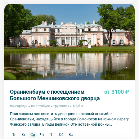
другие пригороды Петербурга и сохранил свою историческую
подлинность.
Ораниенбаум с посещением
от 3100 ₽
Большого Меншиковского дворца
пригороды
на автобусе
групповая
6-6,5 ч.
Приглашаем вас посетить дворцово-парковый ансамбль
Ораниенбаум, находящийся в городе Ломоносов на южном берегу
Финского залива. В годы Великой Отечественной войны
Ораниенбаум пострадал в значительно меньшей степени, чем
Пн
Вт
Ср
Чт
Пт
Сб
Вс
другие пригороды Петербурга и сохранил свою историческую