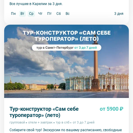
Все лучшее в Карелии за 3 дня.
Пн
Вт
Ср
Чт
Пт
Сб
Вс
3 дня
Тур-конструктор «Сам себе
от 5900 ₽
туроператор» (лето)
групповой
отели + завтрак
тур в спб
от 3 до 7 дней
Соберите свой тур! Экскурсии по вашему расписанию, свободные