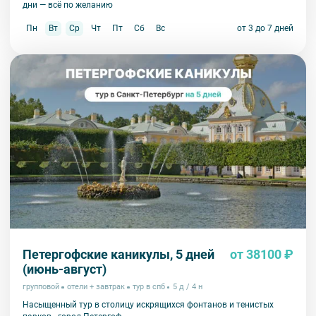
дни — всё по желанию
Пн
Вт
Ср
Чт
Пт
Сб
Вс
от 3 до 7 дней
Петергофские каникулы, 5 дней
от 38100 ₽
(июнь-август)
групповой
отели + завтрак
тур в спб
5 д / 4 н
Насыщенный тур в столицу искрящихся фонтанов и тенистых