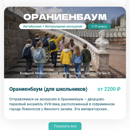
подлинность.
Ораниенбаум (для школьников)
от 2200 ₽
Отправляемся на экскурсию в Ораниенбаум — дворцово-
парковый ансамбль XVIII века, расположенный в современном
городе Ломоносов у Финского залива. Эта императорская
резиденция почти полностью уцелела во время войны, и мы
имеем удовольствие видеть ее в исторической подлинности.
Показать все