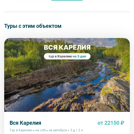
Туры с этим объектом
Вся Карелия
от 22150 ₽
Тур в Карелию
из спб
на автобусе
3 д / 2 н