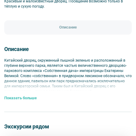
Красивый и малоизвестный дворец. Посещение возможно только в
тёплую и сухую погоду.
Описание
Описание
Китайский дворец, окруженный пышной зеленью и расположенный в
глубине верхнего парка, является частью величественного дворцово-
паркового комплекса «Собственная дача» императрицы Екатерины
Великой. Слово «собственная» в придворном лексиконе обозначало, что
данное здание, павильон или парк предназначались исключительно
для императорской семьи. Таким был и Китайский дворец с его
окрестностями – личная резиденция Екатерины II.
Показать больше
Построенный в период с 1762 по 1768 год по проекту итальянского
архитектора А. Ринальди, первоначально дворец был одноэтажным, но
в середине XIX столетия приобрел новые черты. Архитекторы Л. Л.
Бонштедт и А. И. Штакеншнайдер надстроили второй этаж и застеклили
галерею. С южной стороны были пристроены два ризалита и небольшие
Экскурсии рядом
помещения-антикамеры с восточной и западной стороны.
В 1925 году дворцы и парки Ораниенбаума были переданы в ведение