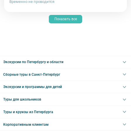
Временно не проводится
Показать все
Экскурсии по Петербургу и области
Сборные туры в Санкт-Петербург
Автобусные
Интерьерные
Экскурсии и программы для детей
Туры в Санкт-Петербург на выходные
Пешеходные
Туры в Санкт-Петербург на 2 дня
Туры для школьников
Необычные
Классические экскурсии
Туры на 3 дня
Водные
Загородные экскурсии
Туры и круизы из Петербурга
Туры на 5 дней
Школьные туры по России из Петербурга
Эрмитаж
Праздничные выезды и тематические экскурсии
Туры со свободными днями
Туры в Санкт-Петербург для школьников
Корпоративным клиентам
Ночные групповые экскурсии
Квесты/Интерактивы
Великий Новгород