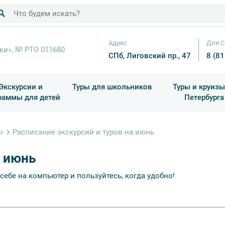
Адрес
Для С
ки», № РТО 011680
СПб, Лиговский пр., 47
8 (8
Экскурсии и
Туры для школьников
Туры и круизы
раммы для детей
Петербурга
ков
раздничные выезды и тематические экскурсии
Квесты/Интерактивы
Для 4 класса (Начальная 
Праздник окон
»
Расписание экскурсий и туров на июнь
а июнь
себе на компьютер и пользуйтесь, когда удобно!