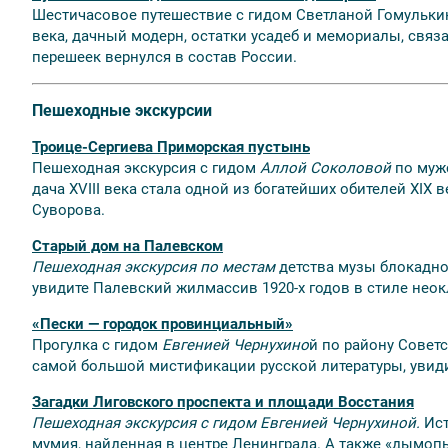
Шестичасовое путешествие
с гидом Светланой Гомульки
века, дачный модерн, остатки усадеб и мемориалы, связа
перешеек вернулся в состав России.
Пешеходные экскурсии
Троице-Сергиева Приморская пустынь
Пешеходная экскурсия с гидом
Аллой Соколовой
по муж
дача XVIII века стала одной из богатейших обителей XIX
Суворова.
Старый дом на Палевском
Пешеходная экскурсия по местам
детства музы блокадног
увидите Палевский жилмассив 1920-х годов в стиле неок
«Пески — городок провинциальный»
Прогулка
с гидом
Евгенией Чернухино
й
по району Советс
самой большой мистификации русской литературы, увиди
Загадки Лиговского проспекта и площади Восстания
Пешеходная экскурсия с гидом Евгенией Чернухиной.
Ист
мумия, найденная в центре Ленинграда. А также «дымоп