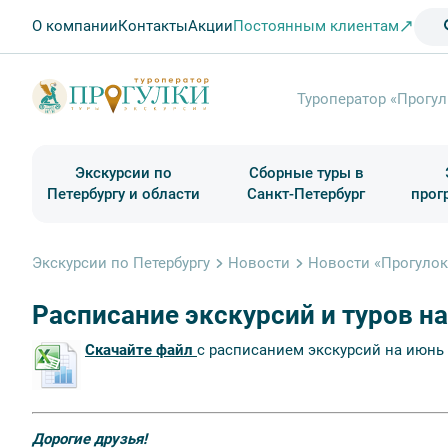
О компании
Контакты
Акции
Постоянным клиентам
Туроператор «Прогул
Экскурсии по
Сборные туры в
Петербургу и области
Санкт-Петербург
прог
Туры в Санкт-Петербург на выходные
Классические экскурсии
Школьные туры по России из Петербурга
Экскурсии для групп и индив. гостей
Загородные экскурсии
Музеи и общественные учреждения
Туры в Санкт-Петербург на 2 дня
Туры в Санкт-Петербург для школьни
П
Экскурсии по Петербургу
Новости
Новости «Прогулок
Расписание экскурсий и туров н
Скачайте файл
с расписанием экскурсий на июнь 
Дорогие друзья!