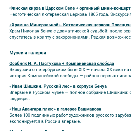
Финская кирха в Царском Селе + органный мини-концерт
Неоготическая лютеранская церковь 1865 года. Экскурсия
«Храм на Минеральной». Католическая церковь Посещен
Храм Николая Бенуа с драматической судьбой: после ре
спуститесь в крипту с захоронениями. Редкая возможност
Музеи и галереи
Особняк И. А. Пастухова + Компанейская слобода
Экскурсия о петербургском быте XIX — начала XX века на
история Компанейской слободы — района первых пивов
«Иван Шишкин. Русский лес» в корпусе Бенуа
Впервые в Русском музее — полное собрание Шишкина: ок
шедевры.
«Наш Авангард плюс» в галерее Башмакова
Более 100 подлинных работ художников русского зарубеж
экспонируется в России впервые.