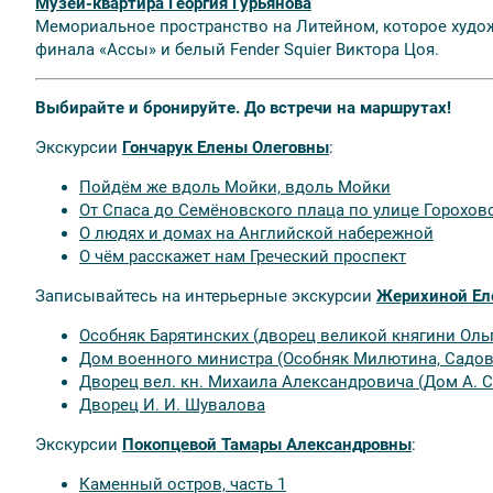
Музей-квартира Георгия Гурьянова
Мемориальное пространство на Литейном, которое худож
финала «Ассы» и белый Fender Squier Виктора Цоя.
Выбирайте и бронируйте. До встречи на маршрутах!
Экскурсии
Гончарук Елены Олеговны
:
Пойдём же вдоль Мойки, вдоль Мойки
От Спаса до Семёновского плаца по улице Горохов
О людях и домах на Английской набережной
О чём расскажет нам Греческий проспект
Записывайтесь на интерьерные экскурсии
Жерихиной Ел
Особняк Барятинских (дворец великой княгини Ол
Дом военного министра (Особняк Милютина, Садовая
Дворец вел. кн. Михаила Александровича (Дом А. 
Дворец И. И. Шувалова
Экскурсии
Покопцевой Тамары Александровны
:
Каменный остров, часть 1