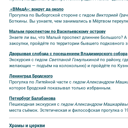
«ВМедА»: вокруг да около
Прогулка по Выборгской стороне
с гидом
Викторией Гра
Боткины. Вы узнаете, чем занимались в Мёртвом переулк
Малым проспектом по Васильевскому острову
Знаете ли вы, что Малый проспект длиннее Большого? 
закоулки, пройдёте по территории бывшего подковного з
Дворцовая слобода с посещением Владимирского собора
Экскурсия
с гидом
Светланой Гомулькиной
по району, гд
желающих — подъём на колокольню) и пройдёте по Кузне
Ленинград Бродского
Прогулка по Литейной части
с
гидом Александром Машк
которое Бродский показывал только избранным.
Петербург Балабанова
Пешеходная экскурсия с
гидом Александром Машкарёв
места съёмок. Эстетическая и философская прогулка о 19
Храмы и церкви