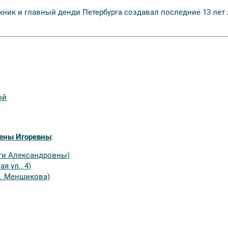
ник и главный денди Петербурга создавал последние 13 лет 
ой
ены Игоревны
:
ьги Александровны)
 ул., 4)
С. Меншикова)