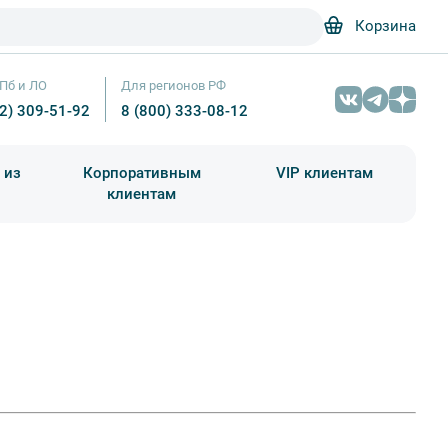
Корзина
Пб и ЛО
Для регионов РФ
12) 309-51-92
8 (800) 333-08-12
 из
Корпоративным
VIP клиентам
клиентам
школа)
чания учебного года
Абонементы на экскурсии