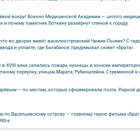
чёвой
вокруг Военно-Медицинской Академии — целого медицинс
е и почему памятник Боткину развёрнут спиной к городу.
А что во дворах живёт василеостровский Чижик-Пыжик?
С ги
авода и узнаете, где Балабанов придумывал сюжет «Брата».
е в XVIII веке селились повара, кузнецы и конюхи император
чному переулку, улицам Марата, Рубинштейна, Стремянной и 
арёвым
— по местам, которые сформировали поэта. Родной до
ым
по Васильевскому острову — главному герою фильма «Брат»
90-х.