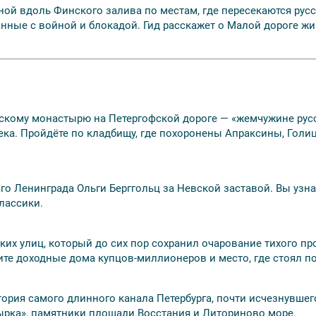
ной
вдоль Финского залива по местам, где пересекаются русс
нные с войной и блокадой. Гид расскажет о Малой дороге жиз
скому монастырю на Петергофской дороге — «жемчужине русск
 века. Пройдёте по кладбищу, где похоронены Апраксины, Гол
о Ленинграда Ольги Берггольц за Невской заставой. Вы узнает
лассики.
ких улиц, который до сих пор сохранил очарование тихого пр
те доходные дома купцов-миллионеров и место, где стоял п
ория самого длинного канала Петербурга, почти исчезнувшег
ырка», памятники площади Восстания и Литориново море.