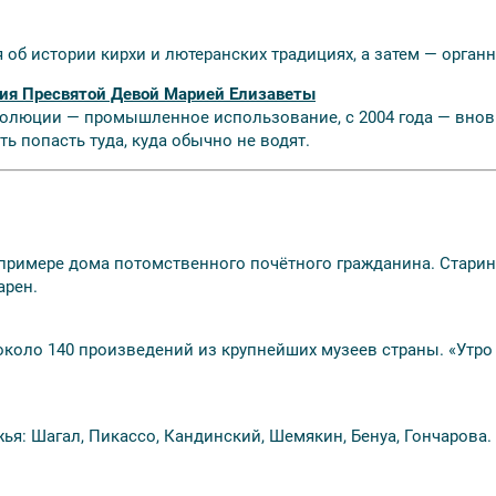
 об истории кирхи и лютеранских традициях, а затем — орган
ия Пресвятой Девой Марией Елизаветы
волюции — промышленное использование, с 2004 года — вновь
ь попасть туда, куда обычно не водят.
 примере дома потомственного почётного гражданина. Старинн
арен.
оло 140 произведений из крупнейших музеев страны. «Утро в
ья: Шагал, Пикассо, Кандинский, Шемякин, Бенуа, Гончарова