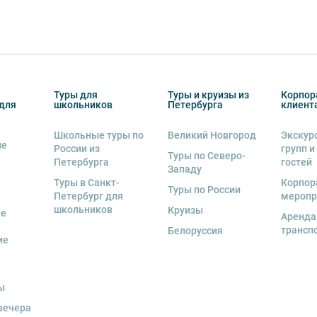
Туры для
Туры и круизы из
Корпор
для
школьников
Петербурга
клиент
Школьные туры по
Великий Новгород
Экскур
ие
России из
групп и
Туры по Северо-
Петербурга
гостей
Западу
Туры в Санкт-
Корпор
Туры по России
Петербург для
меропр
школьников
Круизы
ые
Аренда
трансп
Белоруссия
ие
ы
вечера