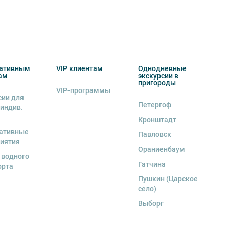
ативным
VIP клиентам
Однодневные
ам
экскурсии в
пригороды
VIP-программы
сии для
Петергоф
 индив.
Кронштадт
ативные
Павловск
иятия
Ораниенбаум
 водного
Гатчина
орта
Пушкин (Царское
село)
Выборг