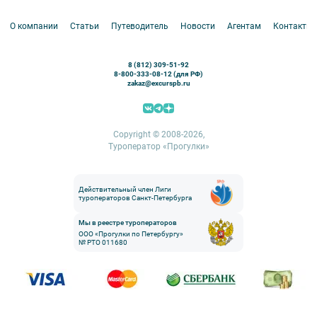
Белоруссия
Петергоф
О компании
Статьи
Путеводитель
Новости
Агентам
Контакты
Кронштадт
Павловск
8 (812) 309-51-92
Ораниенбаум
8-800-333-08-12 (для РФ)
zakaz@excurspb.ru
Гатчина
Пушкин (Царское село)
Выборг
Copyright © 2008-2026,
Туроператор «Прогулки»
Действительный член Лиги
туроператоров Санкт-Петербурга
Мы в реестре туроператоров
ООО «Прогулки по Петербургу»
№ РТО 011680