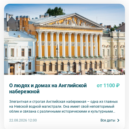
О людях и домах на Английской
от 1100 ₽
набережной
Элегантная и строгая Английская набережная – одна из главных
на Невской водной магистрали. Она имеет свой неповторимый
облик и связана с различными историческими и культурными
событиями в стране и Санкт-Петербурге. Здания, созданные в
22.08.2026 12:00
Все даты
XVIII и XIX столетиях, помнят тех, кто активно участвовал в
политической жизни России, кто создавал отечественную науку,