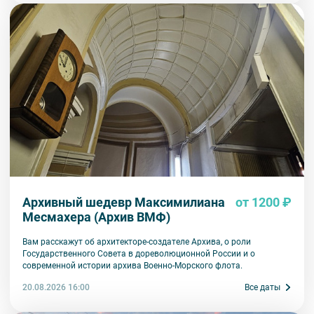
дипломатию и культуру. О судьбах домов и судьбах, живших в них
людей, вы узнаете на пути до Галерной верфи. Во время экскурсии
вам расскажут о строительстве первого постоянного моста через
Неву, о деятельности Коллегии иностранных дел в начале XIX
века, об Англиканской церкви, об утраченном храме-памятнике
«Спас на водах».
Архивный шедевр Максимилиана
от 1200 ₽
Месмахера (Архив ВМФ)
Вам расскажут об архитекторе-создателе Архива, о роли
Государственного Совета в дореволюционной России и о
современной истории архива Военно-Морского флота.
20.08.2026 16:00
Все даты