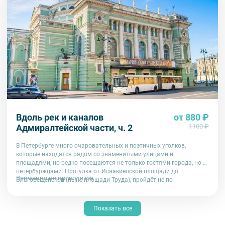
Вдоль рек и каналов
от 880 ₽
Адмиралтейской части, ч. 2
1100 ₽
В Петербурге много очаровательных и поэтичных уголков,
которые находятся рядом со знаменитыми улицами и
площадями, но редко посещаются не только гостями города, но и
петербуржцами. Прогулка от Исаакиевской площади до
Временно не проводится
Благовещенской (ныне площади Труда), пройдёт не по
центральным проспектам, а вдоль тихих и спокойных набережных
рек и каналов Адмиралтейской стороны. Речь пойдёт о судьбе
зданий и их обитателей. Особое внимание будет уделено
Показать все
историям из жизни Великих князей дома Романовых.