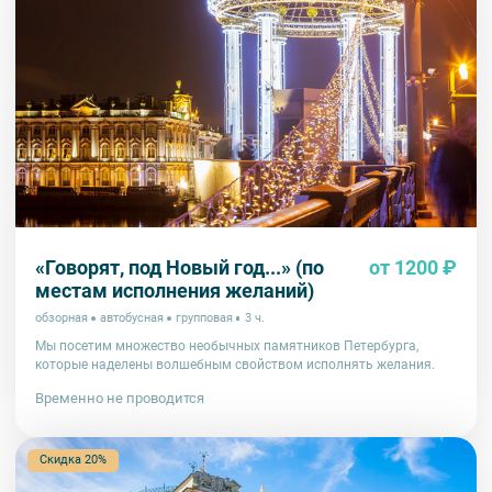
«Говорят, под Новый год...» (по
от 1200 ₽
местам исполнения желаний)
обзорная
автобусная
групповая
3 ч.
Мы посетим множество необычных памятников Петербурга,
которые наделены волшебным свойством исполнять желания.
Временно не проводится
Скидка 20%