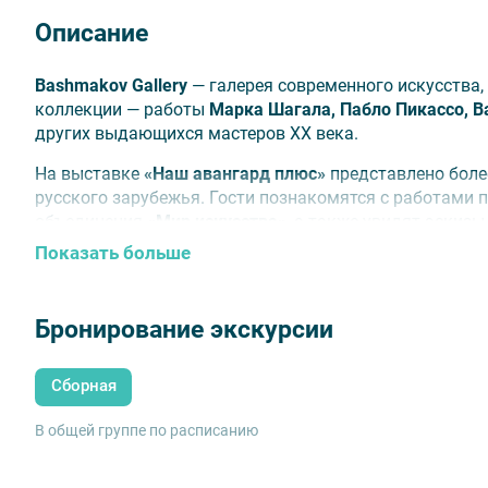
Описание
Bashmakov Gallery
— галерея современного искусства, 
коллекции — работы
Марка Шагала, Пабло Пикассо, 
других выдающихся мастеров XX века.
На выставке
«Наш авангард плюс»
представлено боле
русского зарубежья. Гости познакомятся с работами 
объединения
«Мир искусства»
, а также увидят эскиз
ведущих театров Европы.
Показать больше
В экспозиции — рисунки
Александра Бенуа, Натальи 
гуаши Добужинского, Эрте, Шемякина, Николая и Нади
Бронирование экскурсии
пошуары Сони Делоне и Андрея Ланского. Практическ
впервые.
Сборная
Внимание!
Аннуляция возможна не позднее, чем за 48
В общей группе по расписанию