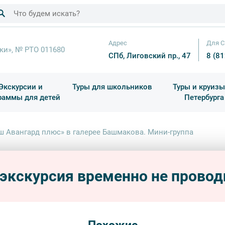
Адрес
Для С
ки», № РТО 011680
СПб, Лиговский пр., 47
8 (8
Экскурсии и
Туры для школьников
Туры и круизы
раммы для детей
Петербурга
ков
раздничные выезды и тематические экскурсии
Квесты/Интерактивы
Для 4 класса (Начальная 
Праздник окон
ш Авангард плюс» в галерее Башмакова. Мини-группа
«Наш 
Башм
 экскурсия временно не провод
интерь