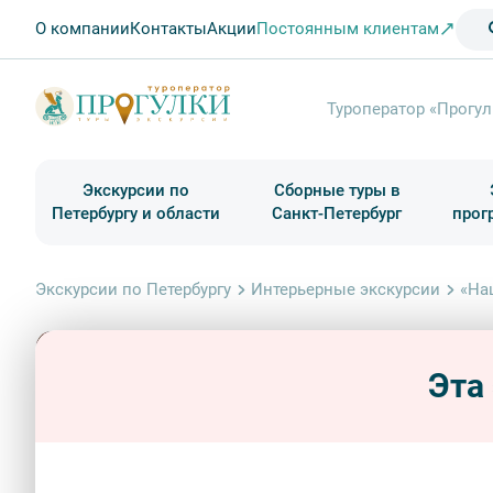
О компании
Контакты
Акции
Постоянным клиентам
Туроператор «Прогул
Экскурсии по
Сборные туры в
Петербургу и области
Санкт-Петербург
прог
Туры в Санкт-Петербург на выходные
Классические экскурсии
Школьные туры по России из Петербурга
Экскурсии для групп и индив. гостей
Загородные экскурсии
Музеи и общественные учреждения
Туры в Санкт-Петербург на 2 дня
Туры в Санкт-Петербург для школьни
П
Экскурсии по Петербургу
Интерьерные экскурсии
«На
Эта