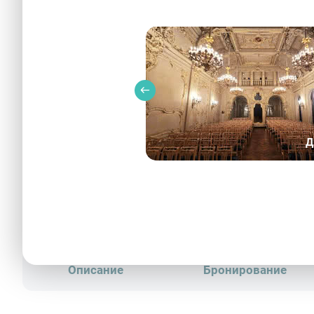
Д
Групповой портрет художников общества «М
Описание
Бронирование