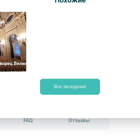
Похожие
Длительн
от 110
Врем
Обр
ворец Великого князя Владимира Александровича (Дом учёны
Все экскурсии
ир искусства» – Boris Kustodiev
FAQ
Отзывы