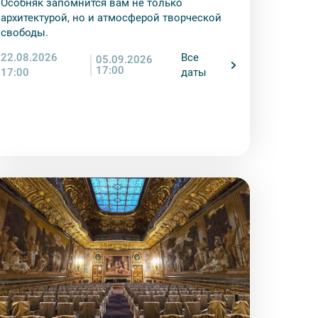
Особняк запомнится вам не только
енду аудиооборудование. Ответственность за
архитектурой, но и атмосферой творческой
курсионной программы возлагается на
свободы.
 экскурсант обязан возместить полную
22.08.2026
Все
05.09.2026
17:00
17:00
даты
ожны изменения, так как некоторые
одства объекта.