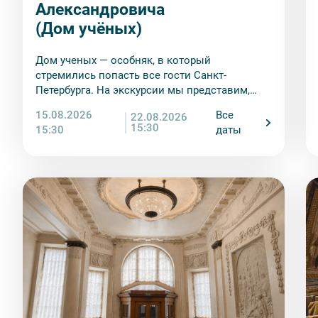
9. На ряд экскурсий туроператор предоставляет в ар
Александровича
сохранность оборудования во время проведения экс
(Дом учёных)
экскурсанта. В случае утери или порчи оборудования
стоимость комплекта в размере 5500 руб. 00 коп.
Дом ученых — особняк, в который
Внимание! В составе экскурсионного маршрута возм
стремились попасть все гости Санкт-
интерьеры могут быть недоступны по решению руков
Петербурга. На экскурсии мы представим,
насколько роскошными были балы в его
15.08.2026
Все
22.08.2026
парадных залах
15:30
15:30
даты