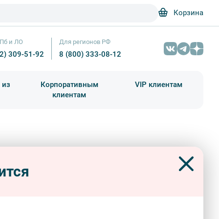
Корзина
Пб и ЛО
Для регионов РФ
12) 309-51-92
8 (800) 333-08-12
 из
Корпоративным
VIP клиентам
клиентам
школа)
чания учебного года
Абонементы на экскурсии
Авангард плюс» в галерее
Вид на здания технопарка Ленполиграфмаш – Фотобанк Лори / А
акова. Мини-группа
ится
ерные