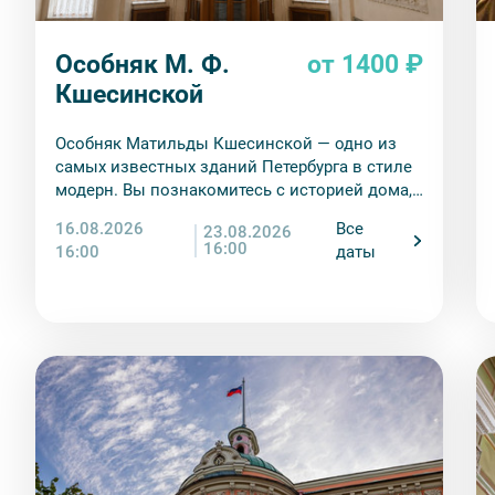
Особняк М. Ф.
от 1400 ₽
Кшесинской
Особняк Матильды Кшесинской — одно из
самых известных зданий Петербурга в стиле
модерн. Вы познакомитесь с историей дома,
а также с историей жизни балерины
16.08.2026
Все
23.08.2026
Матильды Кшесинской. Узнаете, какие
16:00
16:00
даты
отношения ее связывали с мужчинами дома
Романовых, как складывалась артистическая
карьера, какая судьба ждала в эмиграции