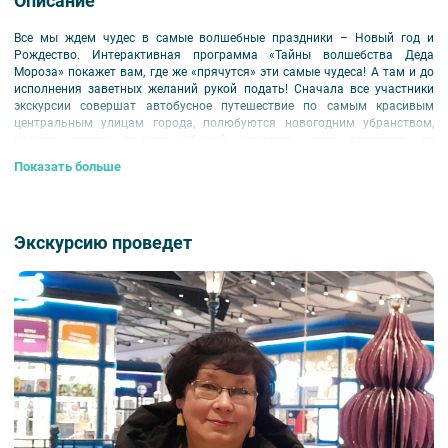
Описание
Все мы ждем чудес в самые волшебные праздники – Новый год и
Рождество. Интерактивная программа «Тайны волшебства Деда
Мороза» покажет вам, где же «прячутся» эти самые чудеса! А там и до
исполнения заветных желаний рукой подать! Сначала все участники
экскурсии совершат автобусное путешествие по самым красивым
центральным улицам города, полюбуются новогодним убранством,
узнают, откуда пришел обычай наряжать елку, являются ли
родственникам Дед Мороз и Санта Клаус, и в каком дворце нашего
Показать больше
города впервые была поставлена новогодняя елочка для детей.
После автобусной экскурсии участников ждет увлекательный мастер-
класс на фабрике елочных игрушек по росписи стеклянного елочного
шара. Шар останется в подарок ребенку в качестве прекрасного
Экскурсию проведет
символа Нового года.
Для детей от 8 лет.
Внимание!
Дети участвуют в программе только в сопровождении взрослых.
Участие родителей в мастер-классе не предусмотрено. Вы можете
подождать ребенка в магазине Фабрики елочных игрушек.