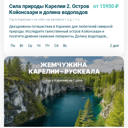
Сила природы Карелии 2. Остров
от 15950 ₽
Койонсаари и долина водопадов
Тур в Карелию
из спб
на автобусе
2 д / 1 н
Двухдневное путешествие в Карелию для любителей северной
природы. Исследуете таинственный остров Койонсаари и
посетите древние саамские лабиринты, Долину водопадов,
этнопарк «Земля древних» и музей «Кирьяж».
Пн
Вт
Ср
Чт
Пт
Сб
Вс
2 дня