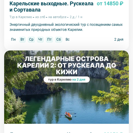
Карельские выходные. Рускеала
от 14850 ₽
и Сортавала
Тур в Карелию
из спб
на автобусе
2 д / 1 н
Энергичный двухдневный экологический тур с посещением самых
знаменитых природных объектов Карелии.
Пн
Вт
Ср
Чт
Пт
Сб
Вс
2 дня