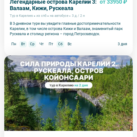
Легендарные острова Карелии 3:
от 33950 ₽
Валаам, Кижи, Рускеала
Тур в Карелию
из спб
на автобусе
3 д / 2 н
В 3-дневном туре вы увидите главные достопримечательности
Карелии, в том числе острова Кижи и Валаам, знаменитый парк
Рускеала и столицу региона – город Петрозаводск.
Пн
Вт
Ср
Чт
Пт
Сб
Вс
3 дня