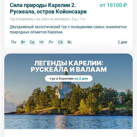
Сила природы Карелии 2.
от 16100 ₽
Рускеала, остров Койонсаари
Тур в Карелию
из спб
на автобусе
2 д / 1 н
Двухдневный экологический тур с посещением самых знаменитых
природных объектов Карелии.
Пн
Вт
Ср
Чт
Пт
Сб
Вс
2 дня