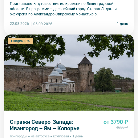
Приглашаем в путешествие во времени по Ленинградской
области! В программе – древнейший город Старая Ладога и
экскурсия по Александро-Свирскому монастырю.
22.08.2026
1 день
05.09.2026
Скидка 18%
Стражи Северо-Запада:
от 3790 ₽
Ивангород – Ям – Копорье
4650 ₽
пригороды
на автобусе
групповая
1 день