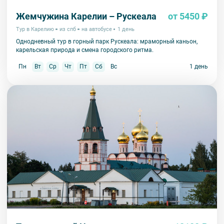
Жемчужина Карелии – Рускеала
от 5450 ₽
Тур в Карелию
из спб
на автобусе
1 день
Однодневный тур в горный парк Рускеала: мраморный каньон,
карельская природа и смена городского ритма.
Пн
Вт
Ср
Чт
Пт
Сб
Вс
1 день