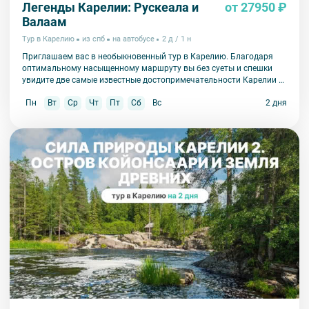
Легенды Карелии: Рускеала и
от 27950 ₽
Валаам
Тур в Карелию
из спб
на автобусе
2 д / 1 н
Приглашаем вас в необыкновенный тур в Карелию. Благодаря
оптимальному насыщенному маршруту вы без суеты и спешки
увидите две самые известные достопримечательности Карелии –
парк Рускеала и Валаам.
Пн
Вт
Ср
Чт
Пт
Сб
Вс
2 дня