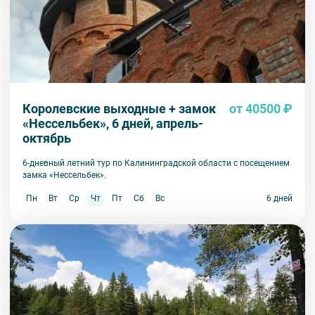
Королевские выходные + замок
от 40500 ₽
«Нессельбек», 6 дней, апрель-
октябрь
6-дневный летний тур по Калининградской области с посещением
замка «Нессельбек».
Пн
Вт
Ср
Чт
Пт
Сб
Вс
6 дней