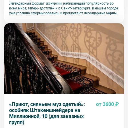
Легендарный формат экскурсии, набирающий популярность во
всем мире, теперь доступен и в Санкт-Петербурге. В нашем городе
уже успешно сформировались и процветают легендарные барные
улицы, где каждое заведение славится своей историей и
атмосферой. Приглашаем стать частью этого увлекательного
мира!
«Приют, сияньем муз одетый»:
от 3600 ₽
особняк Штакеншнейдера на
Миллионной, 10 (для заказных
групп)