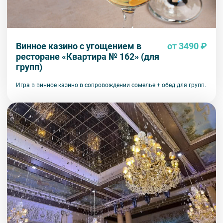
Винное казино с угощением в
от 3490 ₽
ресторане «Квартира № 162» (для
групп)
Игра в винное казино в сопровождении сомелье + обед для групп.