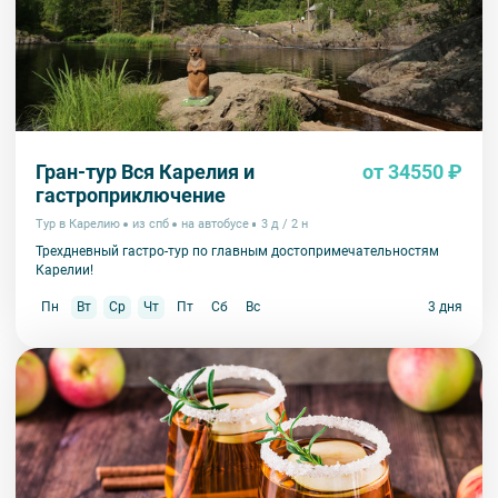
Гран-тур Вся Карелия и
от 34550 ₽
гастроприключение
Тур в Карелию
из спб
на автобусе
3 д / 2 н
Трехдневный гастро-тур по главным достопримечательностям
Карелии!
Пн
Вт
Ср
Чт
Пт
Сб
Вс
3 дня