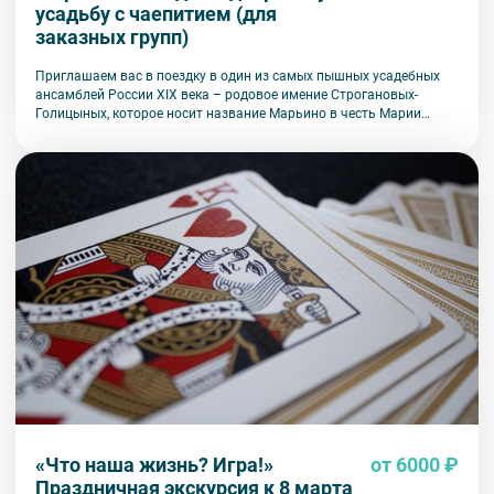
усадьбу с чаепитием (для
заказных групп)
Приглашаем вас в поездку в один из самых пышных усадебных
ансамблей России XIX века – родовое имение Строгановых-
Голицыных, которое носит название Марьино в честь Марии
Яковлевны Строгановой, первой владелицы земли. Мы
прогуляемся по Усадебному дому, услышим увлекательные
истории из жизни российского дворянства и семьи Строгановых-
Голициных, узнаем об уникальной истории восстановления
усадьбы. Вы сможете осмотреть парадные интерьеры, гостевые
покои и обширные подвалы. В свободное время можно будет
прогуляться по усадебному парку.
«Что наша жизнь? Игра!»
от 6000 ₽
Праздничная экскурсия к 8 марта