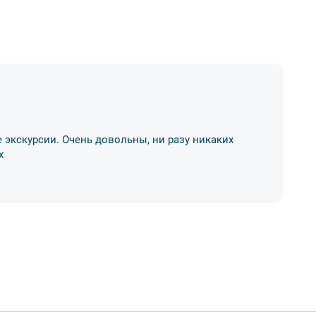
Н
 экскурсии. Очень довольны, ни разу никаких
Бр
х
ко
03