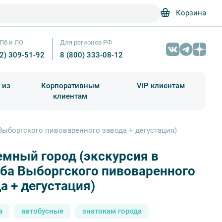
Корзина
Пб и ЛО
Для регионов РФ
12) 309-51-92
8 (800) 333-08-12
 из
Корпоративным
VIP клиентам
клиентам
школа)
чания учебного года
Абонементы на экскурсии
Выборгского пивоваренного завода + дегустация)
мный город (экскурсия в
Выборгский пивоваренный завод – Прогулки
ба Выборгского пивоваренного
а + дегустация)
а
автобусные
знатокам города