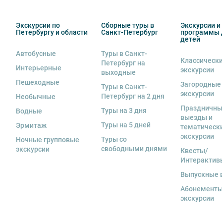
11. Обращаем Ваше внимание, что
для групп менее 18
Экскурсии по
Сборные туры в
Экскурсии и
12. На ряд экскурсий туроператор предоставляет в а
Петербургу и области
Санкт-Петербург
программы 
за сохранность оборудования во время проведения 
детей
экскурсанта. В случае утери или порчи оборудования
Автобусные
Туры в Санкт-
стоимость комплекта в размере 5500 руб. 00 коп.
Классическ
Петербург на
Интерьерные
экскурсии
выходные
13. Для бронирования мест на заграничные экскурси
Пешеходные
Загородные
предоставить ФИО, дату рождения, серию и номер за
Туры в Санкт-
экскурсии
Петербург на 2 дня
Необычные
Праздничн
Туры на 3 дня
Водные
выезды и
Туры на 5 дней
Эрмитаж
тематическ
экскурсии
Туры со
Ночные групповые
свободными днями
экскурсии
Квесты/
Интерактив
Выпускные 
Абонементы
экскурсии