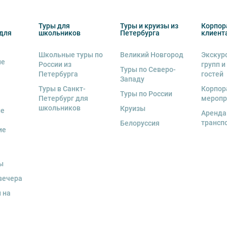
 человек
, представляется микроавтобус.
Туры для
Туры и круизы из
Корпор
ренду аудиооборудование. Ответственность
для
школьников
Петербурга
клиент
экскурсионной программы возлагается на
 экскурсант обязан возместить полную
Школьные туры по
Великий Новгород
Экскур
ие
России из
групп и
Туры по Северо-
Петербурга
гостей
и для каждого участника необходимо
Западу
граничного паспорта
.
Туры в Санкт-
Корпор
Туры по России
Петербург для
меропр
школьников
Круизы
ые
Аренда
трансп
Белоруссия
ие
ы
вечера
 на