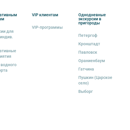
ативным
VIP клиентам
Однодневные
ам
экскурсии в
пригороды
VIP-программы
сии для
Петергоф
 индив.
Кронштадт
ативные
Павловск
иятия
Ораниенбаум
 водного
Гатчина
орта
Пушкин (Царское
село)
Выборг