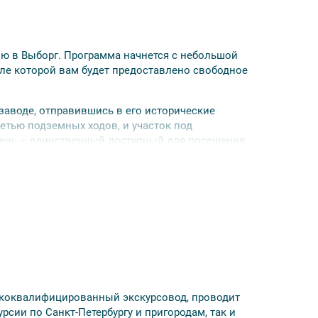
ю в Выборг. Программа начнется с небольшой
сле которой вам будет предоставлено свободное
аводе, отправившись в его исторические
етью подземных ходов, и участок под
нь – единственный доступный для посещения.
енте зданий датируется 1550 годом, что делает
тоящим средневековым сооружением. Здесь
ждении увлекательного рассказа экскурсовода о
тим и непосредственно производство.
 часов до мероприятия.
может быть прохладно.
ококвалифицированный экскурсовод, проводит
скурсии. Для этого переходите
по ссылке
.
рсии по Санкт-Петербургу и пригородам, так и