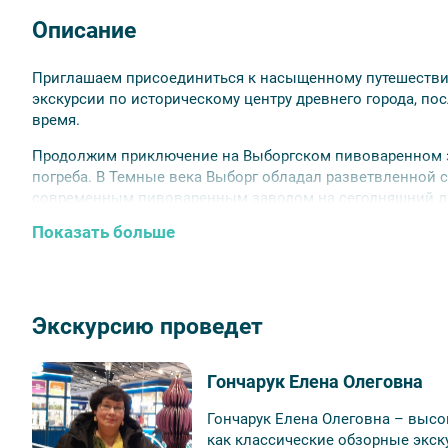
Описание
Приглашаем присоединиться к насыщенному путешестви
экскурсии по историческому центру древнего города, по
время.
Продолжим приключение на Выборгском пивоваренном з
погреба. В Темные века Выборг обладал разветвленной с
современным пивоваренным заводом на сегодняшний де
Считается, что время укладки некоторых камней в фундам
Показать больше
«подземный город» площадью более 2,5 тыс. кв. м. нас
продегустируем от 5 до 8 видов пива и сидра в сопрово
секретах изготовления напитков. По возможности посе
Обратите внимание:
Экскурсию проведет
Мероприятие возрастной категории 18+.
Аннуляция билетов возможна не позднее, чем за 48
Гончарук Елена Олеговна
Рекомендуем тепло одеваться, так как в погребах 
Гончарук Елена Олеговна – выс
Вы также можете посмотреть корпоративный вариант эк
как классические обзорные экску