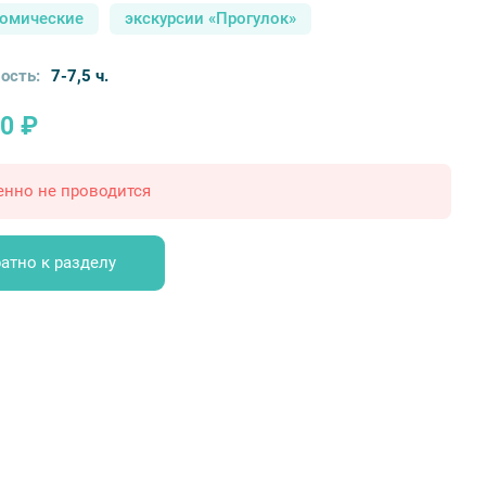
номические
экскурсии «Прогулок»
ость:
7-7,5 ч.
0 ₽
енно не проводится
атно к разделу