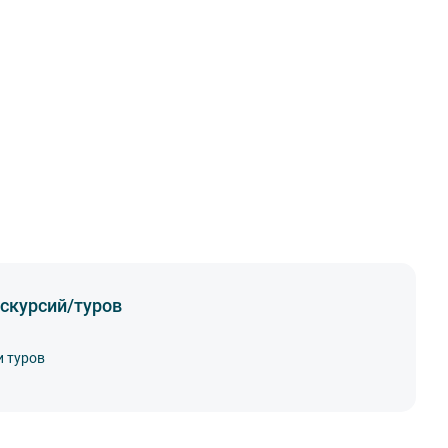
скурсий/туров
и туров