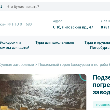
Адрес
Для С
ки», № РТО 011680
СПб, Лиговский пр., 47
8 (8
Экскурсии и
Туры для школьников
Туры и круизы
раммы для детей
Петербурга
ков
раздничные выезды и тематические экскурсии
Квесты/Интерактивы
Для 4 класса (Начальная 
Праздник окон
бусные загородные
Подземный город (экскурсия в погреба 
Подзе
погре
завод
новинк