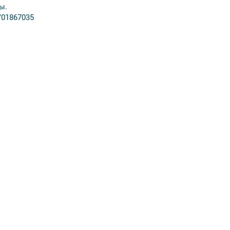
ы.
/01867035