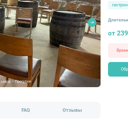
гастро
Длительн
от 239
Врем
Обр
завод – Прогулки
FAQ
Отзывы