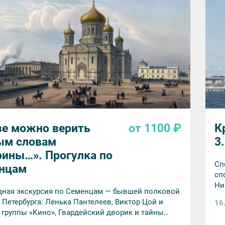
ве можно верить
от 1100 ₽
К
ым словам
3
рины…». Прогулка по
Сп
нцам
сп
Ни
ная экскурсия по Семенцам — бывшей полковой
Пе
 Петербурга: Ленька Пантелеев, Виктор Цой и
16
 группы «Кино», Гвардейский дворик и тайны
еской окраины.