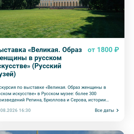
ыставка «Великая. Образ
от 1800 ₽
енщины в русском
скусстве» (Русский
узей)
скурсия по выставке «Великая. Образ женщины в
сском искусстве» в Русском музее: более 300
оизведений Репина, Брюллова и Серова, истории
ператриц, аристократок и художниц России XVIII-XX
.08.2026 16:30
Все даты
ков.