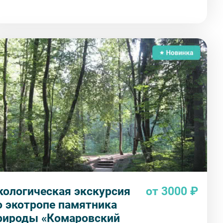
кологическая экскурсия
от 3000 ₽
о экотропе памятника
рироды «Комаровский