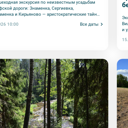
еходная экскурсия по неизвестным усадьбам
б
фской дороги: Знаменка, Сергиевка,
менка и Кирьяново — аристократические тайны
Эк
т туристических троп.
Ви
026 10:00
Все даты
и 
др
15