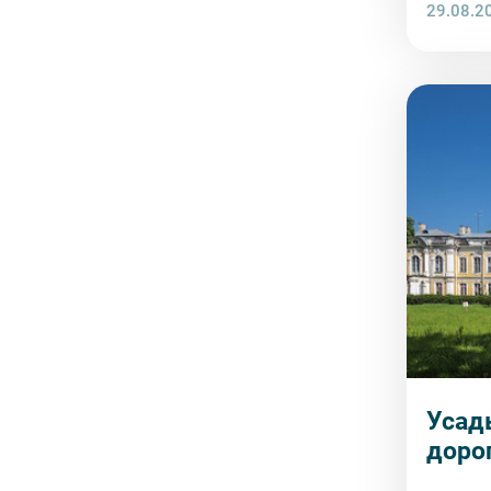
29.08.2
Усад
доро