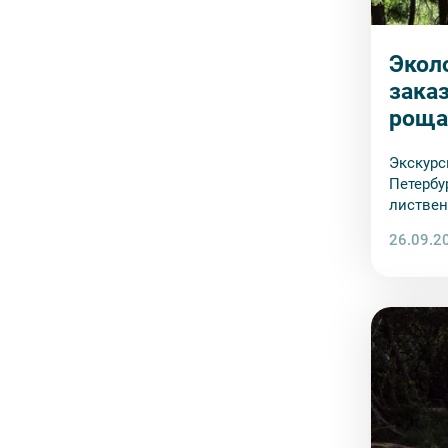
Экол
зака
роща
Экскурс
Петербу
листвен
фауны с
26.09.2