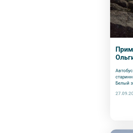
Прим
Ольг
Автобус
старинн
Белый з
Петербу
27.09.2