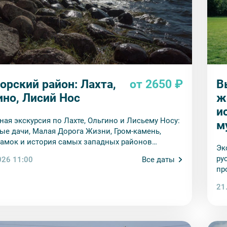
орский район: Лахта,
от 2650 ₽
В
ино, Лисий Нос
ж
и
ная экскурсия по Лахте, Ольгино и Лисьему Носу:
м
ые дачи, Малая Дорога Жизни, Гром-камень,
амок и история самых западных районов
Эк
рга.
ру
026 11:00
Все даты
пр
им
21
ве