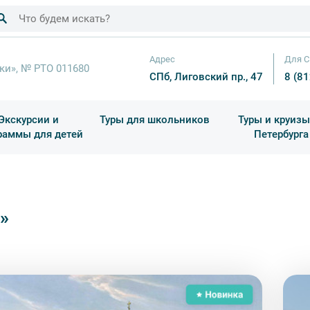
Адрес
Для С
ки», № РТО 011680
СПб, Лиговский пр., 47
8 (8
Экскурсии и
Туры для школьников
Туры и круизы
раммы для детей
Петербурга
ков
раздничные выезды и тематические экскурсии
Квесты/Интерактивы
Для 4 класса (Начальная 
Праздник окон
»