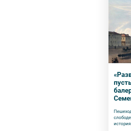
«Раз
пуст
бале
Семе
Пешеход
слободе
история
историч