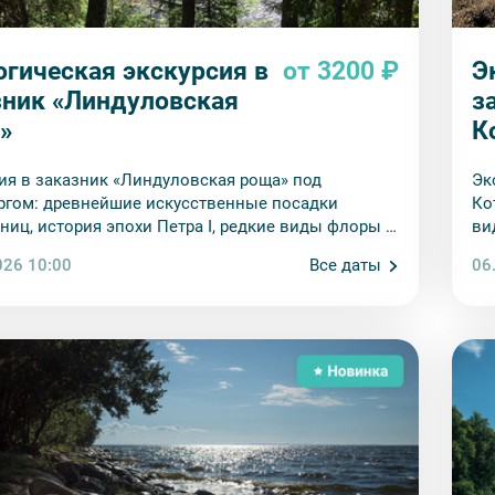
огическая экскурсия в
от 3200 ₽
Э
зник «Линдуловская
з
»
К
ия в заказник «Линдуловская роща» под
Эк
ргом: древнейшие искусственные посадки
Ко
ниц, история эпохи Петра I, редкие виды флоры и
ви
 экологом-биологом.
би
026 10:00
Все даты
06