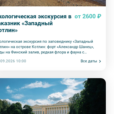
кологическая экскурсия в
от 2600 ₽
аказник «Западный
отлин»
ологическая экскурсия по заповеднику «Западный
тлин» на острове Котлин: форт «Александр Шанец»,
ды на Финский залив, редкая флора и фауна с
ологом-экологом.
.09.2026 10:00
Все даты