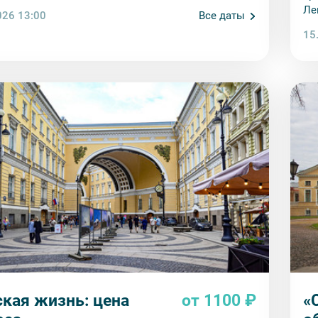
 — частное собрание, которое почти никто не
Ле
026 13:00
Все даты
Ли
15
ская жизнь: цена
от 1100 ₽
«