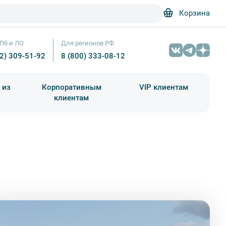
Корзина
Пб и ЛО
Для регионов РФ
12) 309-51-92
8 (800) 333-08-12
 из
Корпоративным
VIP клиентам
клиентам
школа)
чания учебного года
Абонементы на экскурсии