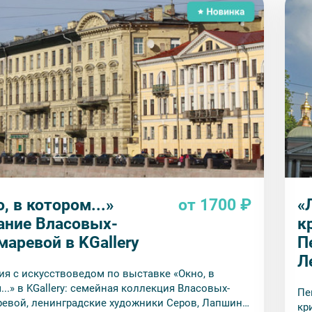
, в котором...»
от 1700 ₽
«
ание Власовых-
к
аревой в KGallery
П
Л
ия с искусствоведом по выставке «Окно, в
...» в KGallery: семейная коллекция Власовых-
Пе
вой, ленинградские художники Серов, Лапшин
кр