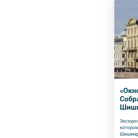
«Окно
Собр
Шишм
Экскурс
котором
Шишмаре