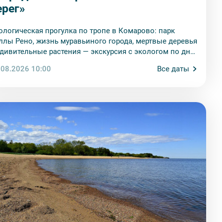
ерег»
ологическая прогулка по тропе в Комарово: парк
ллы Рено, жизнь муравьиного города, мертвые деревья
удивительные растения — экскурсия с экологом по дну
евнего моря.
.08.2026 10:00
Все даты