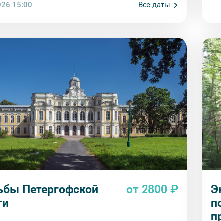
026 15:00
Все даты
ьбы Петергофской
от 2800 ₽
Э
ги
п
п