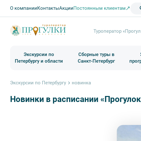
О компании
Контакты
Акции
Постоянным клиентам
Туроператор «Прогул
Экскурсии по
Сборные туры в
Петербургу и области
Санкт-Петербург
прог
Туры в Санкт-Петербург на выходные
Классические экскурсии
Школьные туры по России из Петербурга
Экскурсии для групп и индив. гостей
Загородные экскурсии
Музеи и общественные учреждения
Туры в Санкт-Петербург на 2 дня
Туры в Санкт-Петербург для школьни
П
Экскурсии по Петербургу
новинка
Новинки в расписании «Прогулок