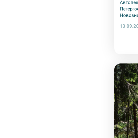
Автопеш
Петерго
Новозна
вдали о
13.09.2