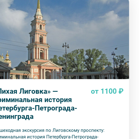
Лихая Лиговка» —
от 1100 ₽
риминальная история
етербурга-Петрограда-
енинграда
шеходная экскурсия по Лиговскому проспекту:
иминальная история Петербурга-Петрограда-