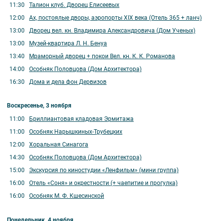
11:30
Талион клуб. Дворец Елисеевых
12:00
Ах, постоялые дворы, аэропорты XIX века (Отель 365 + ланч)
13:00
Дворец вел. кн. Владимира Александровича (Дом Ученых)
13:00
Музей-квартира Л. Н. Бенуа
13:40
Мраморный дворец + покои Вел. кн. К. К. Романова
14:00
Особняк Половцова (Дом Архитектора)
16:30
Дома и дела фон Дервизов
Воскресенье, 3 ноября
11:00
Бриллиантовая кладовая Эрмитажа
11:00
Особняк Нарышкиных-Трубецких
12:00
Хоральная Синагога
14:30
Особняк Половцова (Дом Архитектора)
15:00
Экскурсия по киностудии «Ленфильм» (мини группа)
16:00
Отель «Соня» и окрестности (+ чаепитие и прогулка)
16:00
Особняк М. Ф. Кшесинской
Понедельник, 4 ноября