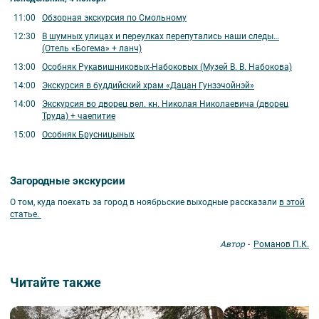
11:00
Обзорная экскурсия по Смольному
12:30
В шумных улицах и переулках перепутались наши следы…
(Отель «Богема» + ланч)
13:00
Особняк Рукавишниковых-Набоковых (Музей В. В. Набокова)
14:00
Экскурсия в буддийский храм «Дацан Гунзэчойнэй»
14:00
Экскурсия во дворец вел. кн. Николая Николаевича (дворец
Труда) + чаепитие
15:00
Особняк Брусницыных
Загородные экскурсии
О том, куда поехать за город в ноябрьские выходные рассказали
в этой
статье.
Автор -
Романов П.К.
Читайте также