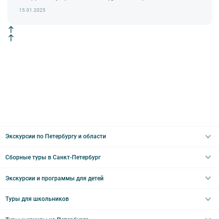
15.01.2025
Экскурсии по Петербургу и области
Сборные туры в Санкт-Петербург
Автобусные
Интерьерные
Экскурсии и программы для детей
Туры в Санкт-Петербург на выходные
Пешеходные
Туры в Санкт-Петербург на 2 дня
Туры для школьников
Необычные
Классические экскурсии
Туры на 3 дня
Водные
Загородные экскурсии