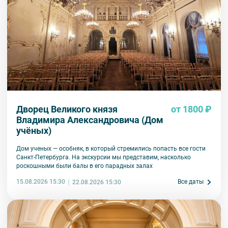
несёт экскурсант.
5. Ответственность за несовершеннолетних участников
экскурсии несёт взрослый сопровождающий. Пожалуйста,
заранее объясните ребенку правила поведения на экскурсии.
6. В авторских интерьерных экскурсиях предусмотрено
возрастное ограничение 6+.
7. Пожалуйста, не опаздывайте к моменту начала экскурсии.
8. Турфирма имеет право изменить программу экскурсии или
отменить экскурсию полностью в связи с неблагоприятными
Дворец Великого князя
от 1800 ₽
погодными условиями: снегопадами, ливнями, наводнениями,
Владимира Александровича (Дом
низкими или высокими температурами и прочими форс-
мажорными обстоятельствами; а также, если экскурсионная
учёных)
программа отменяется по инициативе экскурсионного объекта.
В случае отмены экскурсии все денежные средства
Дом ученых — особняк, в который стремились попасть все гости
возвращаются клиенту в полном объеме.
Санкт-Петербурга. На экскурсии мы представим, насколько
роскошными были балы в его парадных залах
9. На ряд экскурсий туроператор предоставляет в аренду
аудиооборудование. Ответственность за сохранность
15.08.2026 15:30
Все даты
22.08.2026 15:30
оборудования во время проведения экскурсионной программы
возлагается на экскурсанта. В случае утери или порчи
оборудования экскурсант обязан возместить полную стоимость
комплекта в размере 5500 руб. 00 коп.
Внимание! В составе экскурсионного маршрута возможны