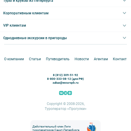
Туры и круизы из Петербурга
Туры на 5 дней
Школьные туры по России из Петербурга
Эрмитаж
Праздничные выезды и тематические экскурсии
Туры со свободными днями
Туры в Санкт-Петербург для школьников
Корпоративным клиентам
Ночные групповые экскурсии
Квесты/Интерактивы
Великий Новгород
Выпускные вечера
Туры по Северо-Западу
VIP клиентам
Экскурсии для групп и индив. гостей
Абонементы на экскурсии
Туры по России
Корпоративные мероприятия
Однодневные экскурсии в пригороды
Круизы
VIP-программы
Аренда водного транспорта
Белоруссия
Петергоф
О компании
Статьи
Путеводитель
Новости
Агентам
Контакты
Кронштадт
Павловск
8 (812) 309-51-92
Ораниенбаум
8-800-333-08-12 (для РФ)
zakaz@excurspb.ru
Гатчина
Пушкин (Царское село)
Выборг
Copyright © 2008-2026,
Туроператор «Прогулки»
Действительный член Лиги
туроператоров Санкт-Петербурга