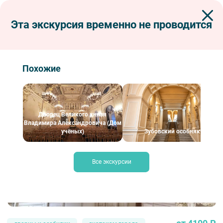
Эта экскурсия временно не проводится
Экскурсии по Петербургу
Интерьерные экскурсии
Дворцы и особняки
Особняк Брусницыных
Особняк Брусницыных
Похожие
Дворец Великого князя
Владимира Александровича (Дом
учёных)
Зубовский особняк
Все экскурсии
Особняк Брусницыных – Прогулки