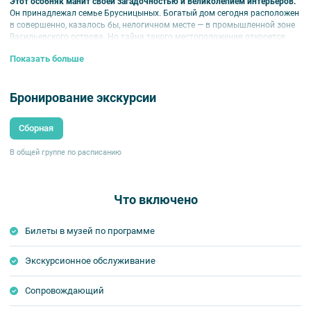
Этот особняк манит своей загадочностью и великолепием интерьеров.
Он принадлежал семье Брусницыных. Богатый дом сегодня расположен
в совершенно, казалось бы, нелогичном месте — в промышленной зоне
Васильевского острова. Но тайна такого местоположения откроется
вам на экскурсии. Рассказ в ней пойдет об истории семьи Брусницыных
Показать больше
и о том, какими производствами в округе они владели. Приглашаем вас
посетить уникальное здание, которому удалось сохраниться,
затерявшись среди городских трущоб.
Бронирование экскурсии
Особняк Брусницыных интересен своей планировкой:
парадные
помещения — анфиладные, помещения в западной части — коридорные.
Сборная
Белый зал декорирован в стиле Людовика XV, а столовая оформлена в
стиле позднего Ренессанса. Здесь вы сможете увидеть сохранившийся
кессонный потолок, дверные и оконные проемы, выполненные из
В общей группе по расписанию
темного дерева и окна, украшенные гравированными стеклами.
Особняк хранит множество легенд и тайн.
Например, существует
мистическая легенда о якобы хранимом здесь зеркале, которое
Что включено
приносит беды и несчастья всем своим владельцам. Сегодня нам уже
не дано разобраться, что из этих историй — правда, а что вымысел. Мы
Билеты в музей по программе
предлагаем вам самим выяснить подробности непростой истории
особняка и сделать собственные выводы. Кроме того, вам
предоставляется уникальная возможность посетить архитектурное
Экскурсионное обслуживание
творение, которое может быть потеряно для Санкт-Петербурга, ввиду
ветхости. Былое убранство хоть и сохранилось до наших дней, но в
большей части находится в заброшенном состоянии.
Сопровождающий