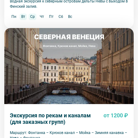
Водная экскурсия к северным островам дельты Невы с выходом в
Финский залив.
Пн
Вт
Ср
Чт
Пт
Сб
Вс
Экскурсия по рекам и каналам
от 1200 ₽
(для заказных групп)
Маршрут: Фонтанка – Крюков канал – Мойка – Зимняя канавка –
Нева – Фонтанка