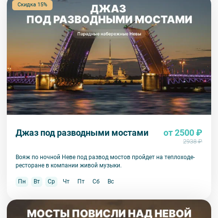
Скидка 15%
Джаз под разводными мостами
от 2500 ₽
2938 ₽
Вояж по ночной Неве под развод мостов пройдет на теплоходе-
ресторане в компании живой музыки.
Пн
Вт
Ср
Чт
Пт
Сб
Вс