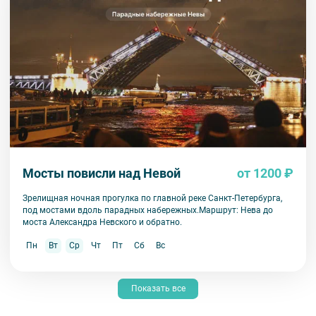
Мосты повисли над Невой
от 1200 ₽
Зрелищная ночная прогулка по главной реке Санкт-Петербурга,
под мостами вдоль парадных набережных.Маршрут: Нева до
моста Александра Невского и обратно.
Пн
Вт
Ср
Чт
Пт
Сб
Вс
Показать все