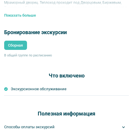
Мраморный дворец. Теплоход проходит под Дворцовым, Биржевым,
Тучковым и Благовещенским мостами, в середине маршрута выходит в
акваторию Финского залива, где перед вами откроются захватывающие
Показать больше
пейзажи Балтийских просторов.
Маршрут экскурсии:
Бронирование экскурсии
Сборная
В общей группе по расписанию
Что включено
Экскурсионное обслуживание
Полезная информация
Способы оплаты экскурсий