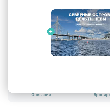
Вид на берег Финского залива и высотное здание «Лах
Описание
Бронир