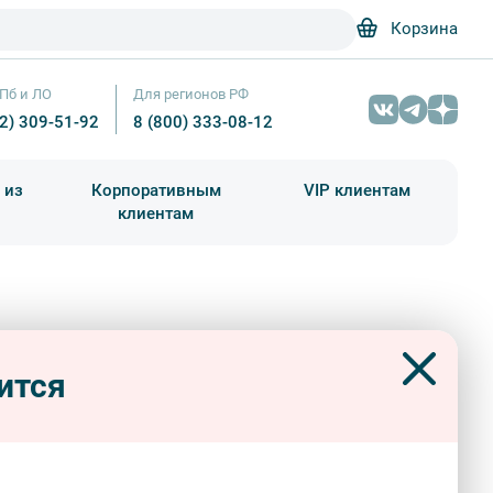
Корзина
Пб и ЛО
Для регионов РФ
12) 309-51-92
8 (800) 333-08-12
 из
Корпоративным
VIP клиентам
клиентам
школа)
чания учебного года
Абонементы на экскурсии
круиз к Лахта Центру
Вид на небоскрёб Лахта Центр в Санкт-Петербурге – Фотобанк Лор
ится
обзорные
ость:
2 ч.