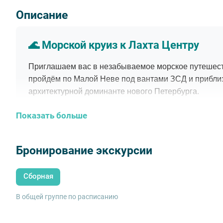
Описание
🌊 Морской круиз к Лахта Центру
Приглашаем вас в незабываемое морское путешест
пройдём по Малой Неве под вантами ЗСД и прибли
архитектурной доминанте нового Петербурга.
С прогулочной палубы открываются умопомрачител
Показать больше
«фирменные» петербургские облака. Укрыться от ве
великолепен при любой погоде!
Бронирование экскурсии
Сборная
📍 Время и место
В общей группе по расписанию
Отправление:
Причал «Румянцевский спуск», Университетская наб., 1