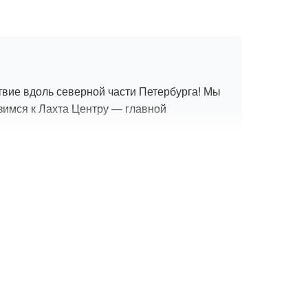
вие вдоль северной части Петербурга! Мы
зимся к Лахта Центру — главной
ьные виды на Финский залив и
тра можно в тёплом салоне. Круиз
7