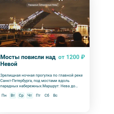
Мосты повисли над
от 1200 ₽
Невой
Зрелищная ночная прогулка по главной реке
Санкт-Петербурга, под мостами вдоль
парадных набережных.Маршрут: Нева до
моста Александра Невского и обратно.
Пн
Вт
Ср
Чт
Пт
Сб
Вс