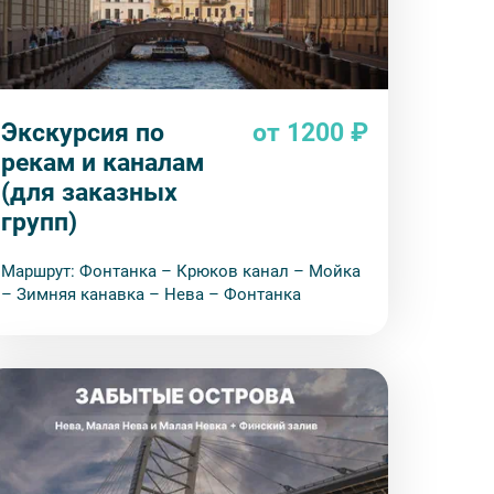
Экскурсия по
от 1200 ₽
деле “О компании”.
рекам и каналам
(для заказных
групп)
Маршрут: Фонтанка – Крюков канал – Мойка
– Зимняя канавка – Нева – Фонтанка