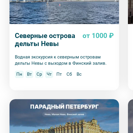
Северные острова
от 1000 ₽
Вы также можете ближе познакомиться с нами
в раз
дельты Невы
Водная экскурсия к северным островам
дельты Невы с выходом в Финский залив.
Пн
Вт
Ср
Чт
Пт
Сб
Вс