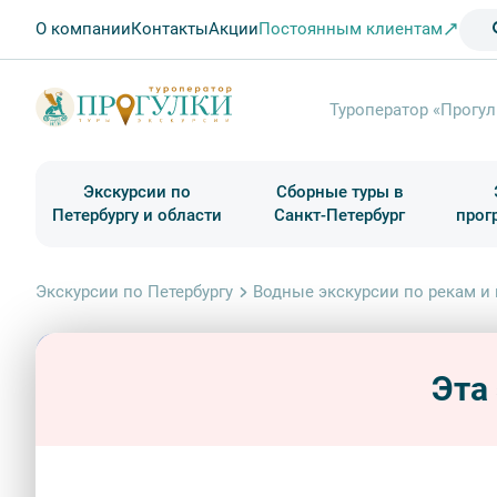
О компании
Контакты
Акции
Постоянным клиентам
Туроператор «Прогул
Экскурсии по
Сборные туры в
Петербургу и области
Санкт-Петербург
прог
Туры в Санкт-Петербург на выходные
Классические экскурсии
Школьные туры по России из Петербурга
Экскурсии для групп и индив. гостей
Загородные экскурсии
Музеи и общественные учреждения
Туры в Санкт-Петербург на 2 дня
Туры в Санкт-Петербург для школьни
П
Экскурсии по Петербургу
Водные экскурсии по рекам и
Эта