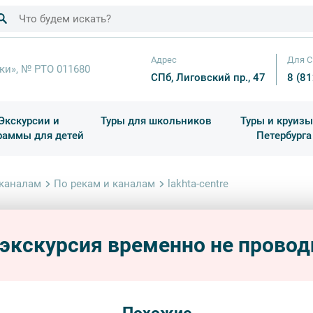
Адрес
Для С
ки», № РТО 011680
СПб, Лиговский пр., 47
8 (8
Экскурсии и
Туры для школьников
Туры и круизы
раммы для детей
Петербурга
ков
раздничные выезды и тематические экскурсии
Квесты/Интерактивы
Для 4 класса (Начальная 
Праздник окон
 каналам
По рекам и каналам
lakhta-centre
Ужин-
 экскурсия временно не провод
водные
Длительн