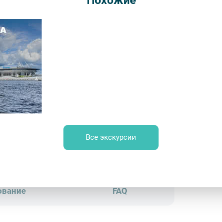
Похожие
от 120
Врем
Обр
Северные острова дельты Невы
Все экскурсии
та-центр» – Фотобанк Лори / Виктор Карасев
ование
FAQ