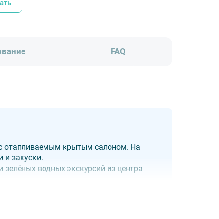
ать
ование
FAQ
 с отапливаемым крытым салоном. На
и и закуски.
и зелёных водных экскурсий из центра
градского, Аптекарского, Крестовского и
ровов.
ве, Малой Неве и Малой Невке. Экскурсию