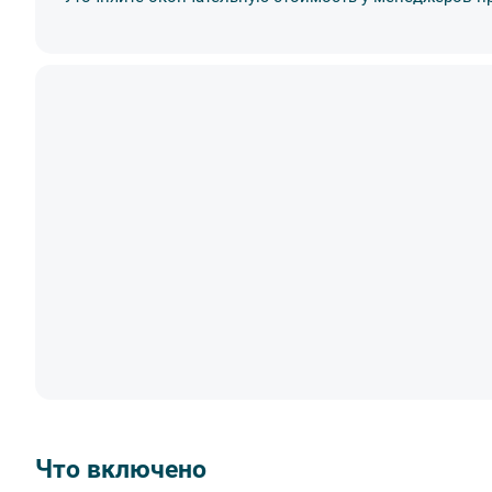
высадки пассажиров.
На борту работает фотограф, у которого можно 
путешествия.
По выходным и праздничным дням вход в ЦПКиО 
парк не входит в стоимость билета на теплоход.
В продаже на борту теплохода доступны пледы. 
На маршруте встречаются низкие мосты. Во изб
вставать с места во время прохода теплохода п
Действует динамическое ценообразование.
Что включено