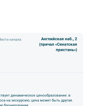
стах и истории этих районов.
Английская наб., 2
есто начала
(причал «Сенатская
пристань»)
 из-за высокого уровня воды маршрут
ения отдельного посадочного места.
лет в кассе причала.
 разрешается. Для пассажиров работает бар
ствует динамическое ценообразование: в
оса на экскурсию, цена может быть другая.
 стоянки на причалах для посадки и
ри бронировании.