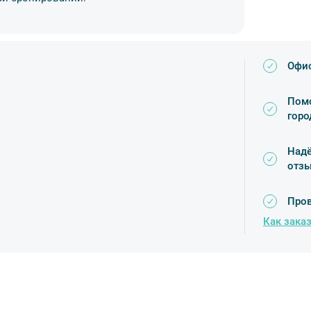
приобрести сувенир с фотографией из
на Елагином острове платный. Билет в
Офис
Стоимость уточняйте в баре.
ежание травм категорически запрещается
Помо
од мостами.
горо
Надё
отз
Пров
Как заказ