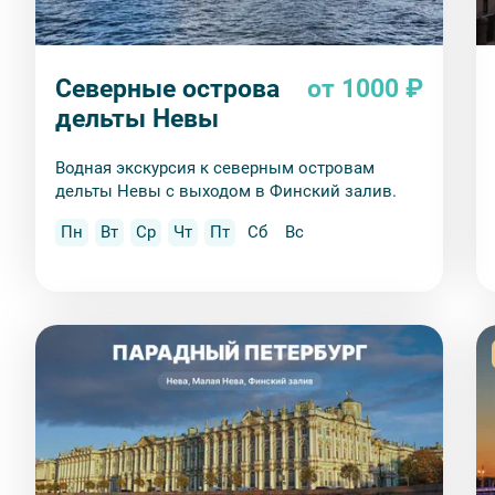
Вы также можете ближе познакомиться с нами
в раз
Северные острова
от 1000 ₽
дельты Невы
Водная экскурсия к северным островам
дельты Невы с выходом в Финский залив.
Пн
Вт
Ср
Чт
Пт
Сб
Вс