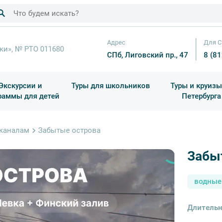
Адрес
Для С
ки», № РТО 011680
СПб, Лиговский пр., 47
8 (8
Экскурсии и
Туры для школьников
Туры и круизы
раммы для детей
Петербурга
ков
раздничные выезды и тематические экскурсии
Квесты/Интерактивы
Для 4 класса (Начальная 
Праздник окон
 каналам
Забытые острова
Забы
водные
Длительн