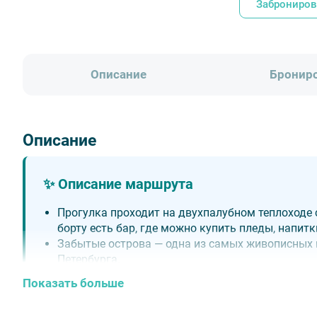
Заброниров
Описание
Бронир
Описание
✨ Описание маршрута
Прогулка проходит на двухпалубном теплоходе
борту есть бар, где можно купить пледы, напитк
Забытые острова — одна из самых живописных 
Петербурга.
Маршрут идет вдоль набережных и парков Петро
Показать больше
Каменного островов, исторического района Ост
Во время путешествия теплоход проходит по Не