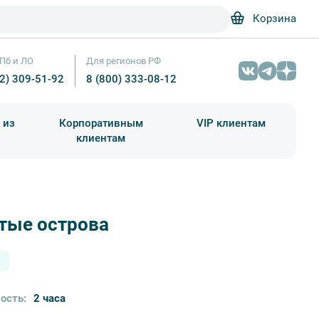
Корзина
Пб и ЛО
Для регионов РФ
12) 309-51-92
8 (800) 333-08-12
 из
Корпоративным
VIP клиентам
клиентам
школа)
чания учебного года
Абонементы на экскурсии
тые острова
Лахта-центр – Прогулки / Юшина Е.
ость:
2 часа