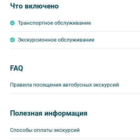
Что включено
Транспортное обслуживание
Экскурсионное обслуживание
FAQ
Правила посещения автобусных экскурсий
ВНИМАНИЕ! Туроператор оставляет за собой право в
продукта без уменьшения общего объема и качества у
Полезная информация
быть изменено на более раннее или более позднее.
Важнейшим приоритетом в нашей работе является об
Способы оплаты экскурсий
в ходе проведения экскурсий и туров. Поэтому, пожа
соблюдение которых сделает ваш отдых приятным, 