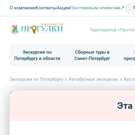
О компании
Контакты
Акции
Постоянным клиентам
Туроператор «Прогул
Экскурсии по
Сборные туры в
Петербургу и области
Санкт-Петербург
прог
Туры в Санкт-Петербург на выходные
Классические экскурсии
Школьные туры по России из Петербурга
Экскурсии для групп и индив. гостей
Загородные экскурсии
Музеи и общественные учреждения
Туры в Санкт-Петербург на 2 дня
Туры в Санкт-Петербург для школьни
П
Экскурсии по Петербургу
Автобусные экскурсии
Авто
Эта