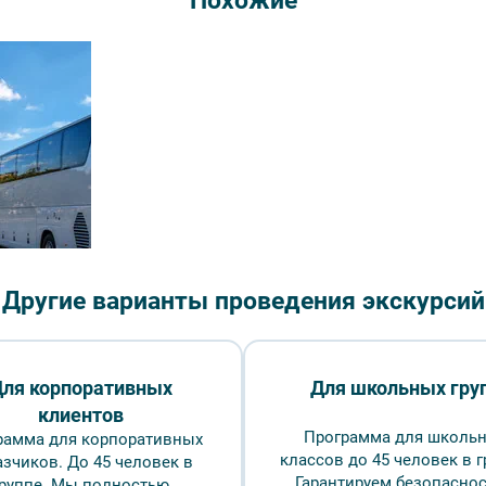
Похожие
Длительн
₽
Врем
Обзорная экскурсия
Обр
Другие варианты проведения экскурсий
 — фото № 6 — Фотобанк Лори / E. O.
ля корпоративных
Для школьных гру
клиентов
ование
FAQ
Программа для школь
рамма для корпоративных
классов до 45 человек в г
азчиков. До 45 человек в
Гарантируем безопаснос
группе. Мы полностью