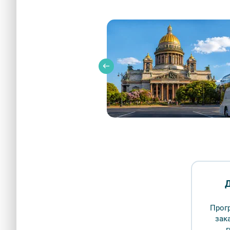
Петербург - город морской славы (ко Дню ВМФ)
Д
Описание
Бронир
Прог
зак