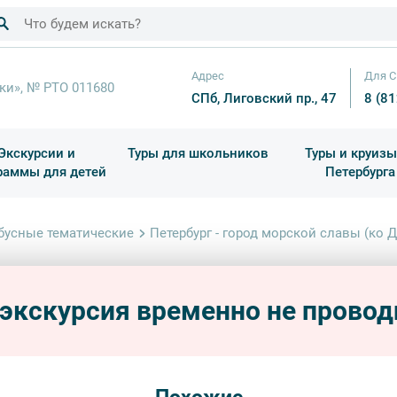
Адрес
Для С
ки», № РТО 011680
СПб, Лиговский пр., 47
8 (8
Экскурсии и
Туры для школьников
Туры и круизы
раммы для детей
Петербурга
ков
раздничные выезды и тематические экскурсии
Квесты/Интерактивы
Для 4 класса (Начальная 
Праздник окон
бусные тематические
Петербург - город морской славы (ко
Петер
Дню 
 экскурсия временно не провод
автобу
обзорн