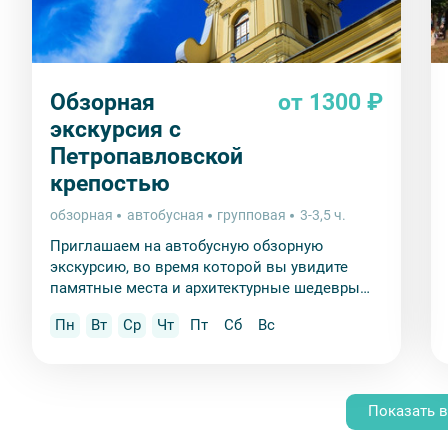
Обзорная
от 1300 ₽
экскурсия с
Петропавловской
крепостью
обзорная
автобусная
групповая
3-3,5 ч.
Приглашаем на автобусную обзорную
экскурсию, во время которой вы увидите
памятные места и архитектурные шедевры
Петербурга и посетите «сердце города» –
Пн
Вт
Ср
Чт
Пт
Сб
Вс
Петропавловскую крепость.
Показать в