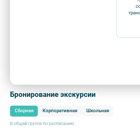
с
Описание
тран
Приглашаем принять участие в тематической экскурсии,
увидите крейсер «Аврора», здание Адмиралтейства, памя
стрелки Васильевского острова, здание первой российс
обелиск экипажу броненосца «Александр III», Никольски
другое, узнаете об истории зарождения и развития росси
Начало и окончание экскурсии:
пл. Островского (напроти
Место окончания:
Подводная лодка Д-2 «Народоволец» (Ш
Показать больше
Бронирование экскурсии
Сборная
Корпоративная
Школьная
В общей группе по расписанию