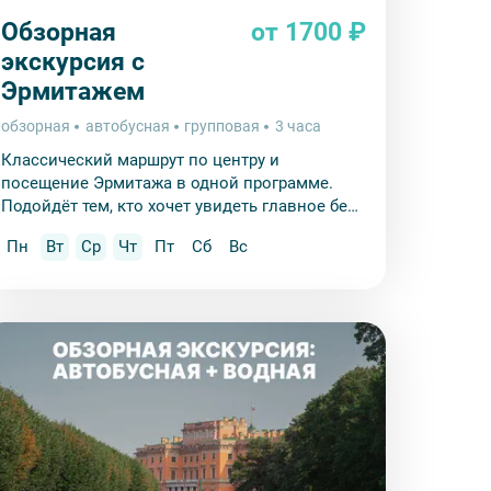
экскурсионной программы возлагается на
Обзорная
от 1700 ₽
 экскурсант обязан возместить полную
экскурсия с
Эрмитажем
и для каждого участника необходимо
граничного паспорта
.
обзорная
автобусная
групповая
3 часа
Классический маршрут по центру и
посещение Эрмитажа в одной программе.
Подойдёт тем, кто хочет увидеть главное без
очередей.
Пн
Вт
Ср
Чт
Пт
Сб
Вс