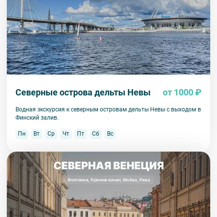
экскурсии или тура. Уточняйте у специалистов.
Вы также можете ближе познакомиться с нами
в разделе “О
компании”.
Северные острова дельты Невы
от 1000 ₽
Водная экскурсия к северным островам дельты Невы с выходом в
Финский залив.
Пн
Вт
Ср
Чт
Пт
Сб
Вс