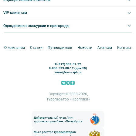
Ночные групповые экскурсии
Квесты/Интерактивы
Великий Новгород
Выпускные вечера
Туры по Северо-Западу
VIP клиентам
Экскурсии для групп и индив. гостей
Абонементы на экскурсии
Туры по России
Корпоративные мероприятия
Однодневные экскурсии в пригороды
Круизы
VIP-программы
Аренда водного транспорта
Белоруссия
Петергоф
О компании
Статьи
Путеводитель
Новости
Агентам
Контакты
Кронштадт
Павловск
8 (812) 309-51-92
Ораниенбаум
8-800-333-08-12 (для РФ)
zakaz@excurspb.ru
Гатчина
Пушкин (Царское село)
Выборг
Copyright © 2008-2026,
Туроператор «Прогулки»
Действительный член Лиги
туроператоров Санкт-Петербурга
Мы в реестре туроператоров