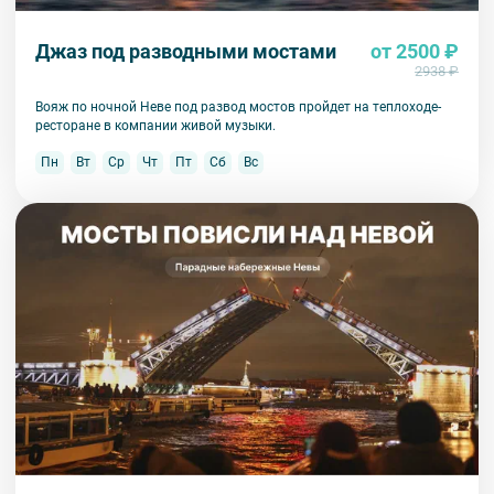
Джаз под разводными мостами
от 2500 ₽
2938 ₽
Вояж по ночной Неве под развод мостов пройдет на теплоходе-
ресторане в компании живой музыки.
Пн
Вт
Ср
Чт
Пт
Сб
Вс