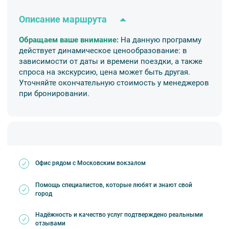
Описание маршрута
📍 Место отправления
Обращаем ваше внимание:
Н
а данную программу
действует динамическое ценообразование: в
«Дворцовая пристань» Дворцовая наб, д.
зависимости от даты и времени поездки, а также
36;
спроса на экскурсию, цена может быть другая.
«Аничков мост» Наб. реки Фонтанки, д. 25-
Уточняйте окончательную стоимость у менеджеров
27;
при бронировании.
«Мост Ломоносова» наб. р. Фонтанки, д.64;
«Зелёный мост» Наб. р. Мойки, д. 59;
«Сенатская пристань» Английская наб., д. 2.
Офис рядом с Московским вокзалом
❗ Обратите внимание
Если вы не видите рейсы на сегодня,
Помощь специалистов, которые любят и знают свой
возможно, из-за высокого уровня воды
город
маршрут заменён на «Парадный Петербург».
Надёжность и качество услуг подтверждено реальными
Судоходная компания не несёт
отзывами
ответственности за перекрытие водных путей