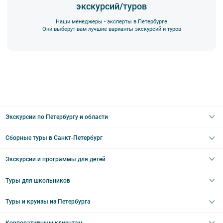
экскурсий/туров
Наши менеджеры - эксперты в Петербурге
Они выберут вам лучшие варианты экскурсий и туров
Экскурсии по Петербургу и области
Сборные туры в Санкт-Петербург
Автобусные
Интерьерные
Экскурсии и программы для детей
Туры в Санкт-Петербург на выходные
Пешеходные
Туры в Санкт-Петербург на 2 дня
Туры для школьников
Необычные
Классические экскурсии
Туры на 3 дня
Водные
Загородные экскурсии
Туры и круизы из Петербурга
Туры на 5 дней
Школьные туры по России из Петербурга
Эрмитаж
Праздничные выезды и тематические экскурсии
Туры со свободными днями
Туры в Санкт-Петербург для школьников
Корпоративным клиентам