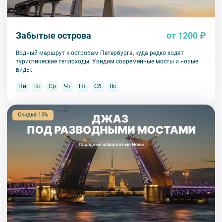
Забытые острова
от 1200 ₽
Водный маршрут к островам Петербурга, куда редко ходят
туристические теплоходы. Увидим современные мосты и новые
виды.
Пн
Вт
Ср
Чт
Пт
Сб
Вс
Скидка 15%