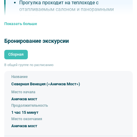
Прогулка проходит на теплоходе с
отапливаемым салоном и панорамными
окнами.
Экскурсионный маршрут «Северная
Показать больше
Венеция» на однопалубном теплоходе входит
в топ-5 самых популярных водных прогулок
Бронирование экскурсии
среди наших пассажиров. Это самый
насыщенный маршрут по историческому
Сборная
центру Петербурга, который прекрасно
передаёт неповторимую атмосферу
В общей группе по расписанию
любимого города.
Во время экскурсии вы не только
Название
познакомитесь с историей Санкт-Петербурга,
Северная Венеция («Аничков Мост»)
но и узнаете много интересных легенд, новых
Место начала
фактов и увидите самые известные дворцы и
Аничков мост
мосты с воды.
Продолжительность
Дневная прогулка «Северная Венеция» лучше
1 час 15 минут
всего подходит для первого знакомства с
Место окончания
Санкт-Петербургом.
Аничков мост