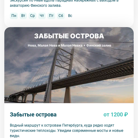
Экскурсия по Неве вдоль парадных набережных с выходом в
акваторию Финского залива.
Пн
Вт
Ср
Чт
Пт
Сб
Вс
Забытые острова
от 1200 ₽
Водный маршрут к островам Петербурга, куда редко ходят
туристические теплоходы. Увидим современные мосты и новые
виды.