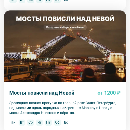
Мосты повисли над Невой
от 1200 ₽
Зрелищная ночная прогулка по главной реке Санкт-Петербурга,
под мостами вдоль парадных набережных.Маршрут: Нева до
моста Александра Невского и обратно.
Пн
Вт
Ср
Чт
Пт
Сб
Вс