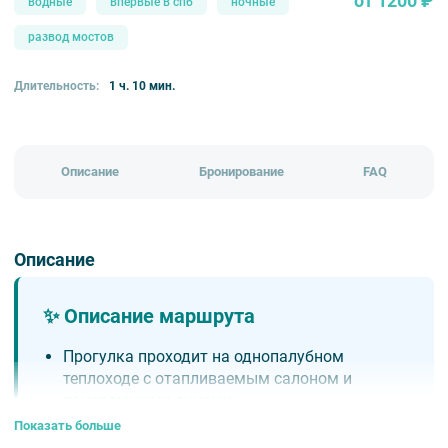
от 1200 ₽
водные
впервые в спб
ночные
развод мостов
Длительность:
1 ч. 10 мин.
Описание
Бронирование
FAQ
Описание
✨ Описание маршрута
Прогулка проходит на однопалубном
теплоходе с отапливаемым салоном и
панорамными окнами.
При желании можно купить пледы у
Показать больше
причалов «Зеленый мост» и «Аничков мост»