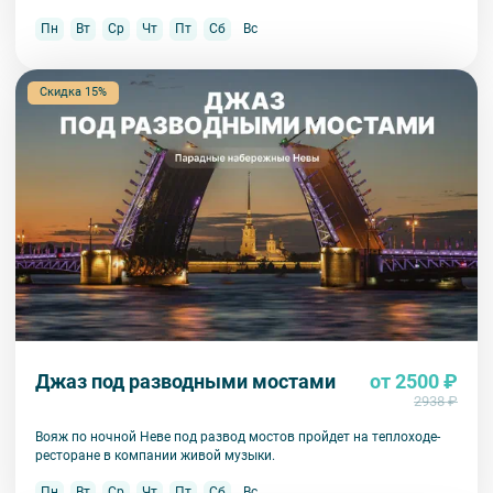
Пн
Вт
Ср
Чт
Пт
Сб
Вс
Скидка 15%
Джаз под разводными мостами
от 2500 ₽
2938 ₽
Вояж по ночной Неве под развод мостов пройдет на теплоходе-
ресторане в компании живой музыки.
Пн
Вт
Ср
Чт
Пт
Сб
Вс