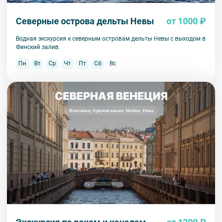
Вы также можете ближе познакомиться с нами
в разделе “О
компании”.
Северные острова дельты Невы
от 1000 ₽
Водная экскурсия к северным островам дельты Невы с выходом в
Финский залив.
Пн
Вт
Ср
Чт
Пт
Сб
Вс