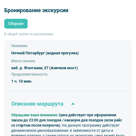
в кассе перед посадкой.
Бронирование экскурсии
Санкт-Петербург — один из самых
загадочных городов мира. Ночью, когда
Сборная
становится тише и светят фонари,
открываются волшебные виды на дворцы,
В общей группе по расписанию
парки и набережные, скрывающие
множество интересных историй. Предлагаем
Название
вам короткое ночное путешествие на
Ночной Петербург (водная прогулка)
теплоходе, во время которого вы пройдете
Место начала
под разводными мостами и ощутите
наб. р. Фонтанки, 27 (Аничков мост)
мистическую атмосферу города.
Продолжительность
Экскурсия сопровождается аудиогидом и
1 ч. 10 мин.
комфортабельным теплоходом.
Описание маршрута
Обращаем ваше внимание:
Цена действует при оформлении
📍 Место отправления
заказа до 23:00 дня поездки / накануне дня поездки (если рейс
со стартом после полуночи).
Н
а данную программу действует
«Аничков мост» Наб. реки Фонтанки, д. 25-
динамическое ценообразование: в зависимости от даты и
27.
времени поездки, а также спроса на экскурсию, цена может быть