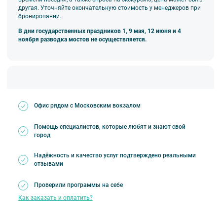
другая. Уточняйте окончательную стоимость у менеджеров при
бронировании.
В дни государственных праздников 1, 9 мая, 12 июня и 4
ноября разводка мостов не осуществляется.
❗ Обратите внимание
Действует динамическое ценообразование.
В рамках маршрута предусмотрен просмотр
разведения двух мостов: Дворцовый и
Троицкий.
Для детей до 5 лет — бесплатно! Без
Офис рядом с Московским вокзалом
предоставления отдельного посадочного
места. Необходимо получить бесплатный
Помощь специалистов, которые любят и знают свой
город
посадочный билет в кассе причала.
Маршрут движения теплохода может быть
Надёжность и качество услуг подтверждено реальными
изменён в связи с ухудшением погодных
отзывами
условий и перекрытием акваторий. Все
ночные прогулки проводятся независимо от
Проверили программы на себе
факта разводки мостов в эту ночь. С
Как заказать и оплатить?
актуальной информацией о разводке мостов
на дату прогулки можно ознакомиться на