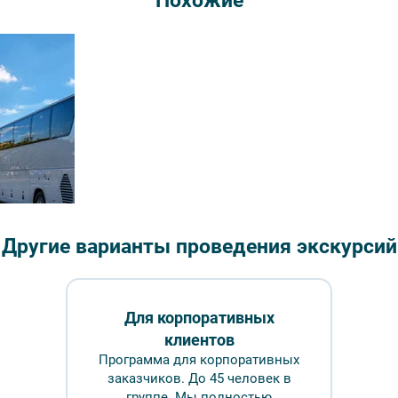
Похожие
Длительн
₽
Врем
Обр
Обзорная экскурсия
Другие варианты проведения экскурсий
– Фотобанк Лори/ Александр Щепин
Для корпоративных
клиентов
ование
FAQ
Программа для корпоративных
заказчиков. До 45 человек в
группе. Мы полностью