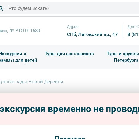
Адрес
Для С
ки», № РТО 011680
СПб, Лиговский пр., 47
8 (8
Экскурсии и
Туры для школьников
Туры и круизы
раммы для детей
Петербурга
ков
раздничные выезды и тематические экскурсии
Квесты/Интерактивы
Для 4 класса (Начальная 
Праздник окон
кучные сады Новой Деревни
Неск
 экскурсия временно не провод
пешехо
обзорн