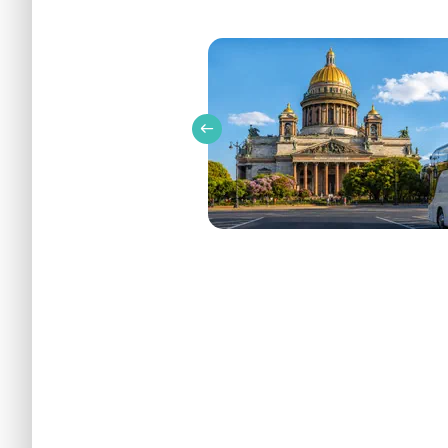
Нескучные сады Новой Деревни – фото №4 
Описание
Бронир