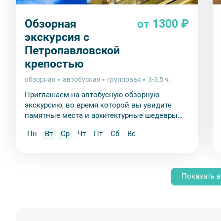
Обзорная
от 1300 ₽
экскурсия с
Петропавловской
крепостью
обзорная
автобусная
групповая
3-3,5 ч.
Приглашаем на автобусную обзорную
экскурсию, во время которой вы увидите
памятные места и архитектурные шедевры
Петербурга и посетите «сердце города» –
Пн
Вт
Ср
Чт
Пт
Сб
Вс
Петропавловскую крепость.
Показать в