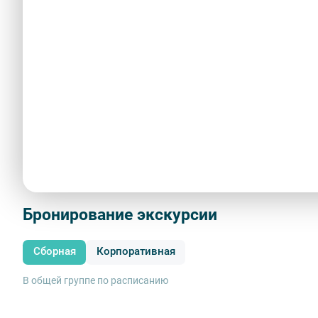
Описание
Новая деревня – ближайший пригород Петербурга до 191
деревне такие достопримечательности, как дача Са
рассказы об увеселительных заведениях, о А. С. Пушки
бывшей дачи графа Строганова и многое другое.
Обратите внимание:
срок аннуляции билетов для данной 
мероприятия.
Показать больше
Бронирование экскурсии
Сборная
Корпоративная
В общей группе по расписанию