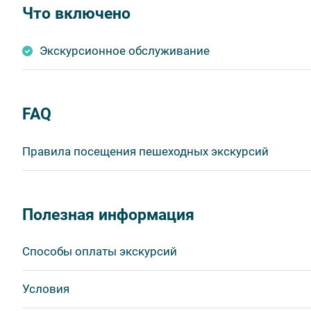
Что включено
Экскурсионное обслуживание
FAQ
Правила посещения пешеходных экскурсий
Важнейшим приоритетом в нашей работе является об
в ходе проведения экскурсий и туров. Поэтому, пожа
Полезная информация
соблюдение которых сделает ваш отдых приятным, 
1. На пешеходных экскурсиях запрещается употребля
Способы оплаты экскурсий
бутилированной воды, категорически запрещается уп
2. Пожалуйста, будьте вежливы по отношению друг к 
Visa
Условия
другим пассажирам и, по возможности, воздержитес
MasterCard