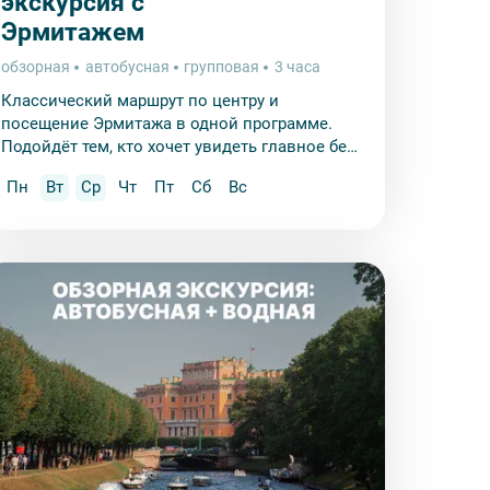
экскурсия с
Эрмитажем
обзорная
автобусная
групповая
3 часа
Классический маршрут по центру и
посещение Эрмитажа в одной программе.
Подойдёт тем, кто хочет увидеть главное без
очередей.
Пн
Вт
Ср
Чт
Пт
Сб
Вс