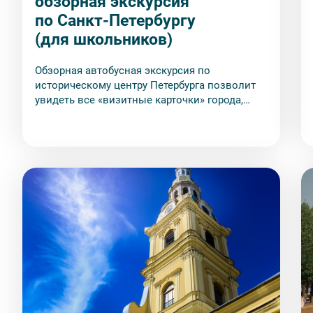
обзорная экскурсия
по Санкт-Петербургу
(для школьников)
Обзорная автобусная экскурсия по
историческому центру Петербурга позволит
увидеть все «визитные карточки» города,
включая те достопримечательности, к
которым затруднительно попасть на
общественном транспорте или во время
пешеходной прогулки.