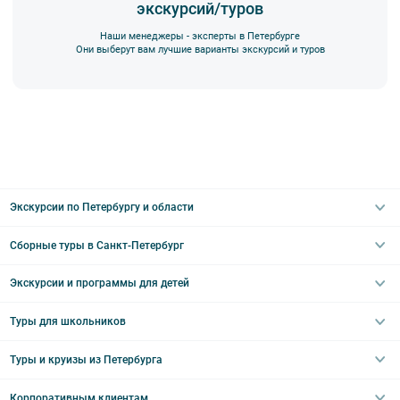
экскурсий/туров
Наши менеджеры - эксперты в Петербурге
Они выберут вам лучшие варианты экскурсий и туров
Экскурсии по Петербургу и области
Сборные туры в Санкт-Петербург
Автобусные
Интерьерные
Экскурсии и программы для детей
Туры в Санкт-Петербург на выходные
Пешеходные
Туры в Санкт-Петербург на 2 дня
Туры для школьников
Необычные
Классические экскурсии
Туры на 3 дня
Водные
Загородные экскурсии
Туры и круизы из Петербурга
Туры на 5 дней
Школьные туры по России из Петербурга
Эрмитаж
Праздничные выезды и тематические экскурсии
Туры со свободными днями
Туры в Санкт-Петербург для школьников
Корпоративным клиентам