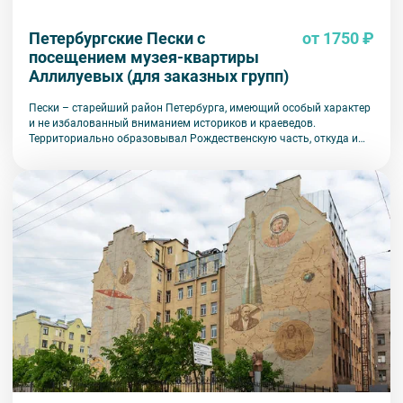
Петербургские Пески с
от 1750 ₽
посещением музея-квартиры
Аллилуевых (для заказных групп)
Пески – старейший район Петербурга, имеющий особый характер
и не избалованный вниманием историков и краеведов.
Территориально образовывал Рождественскую часть, откуда и
пошло наименование десяти Рождественских улиц (ныне
Советских). Чтобы лучше узнать и понять Пески, в них надо жить
или по крайней мере бывать, чтобы ознакомиться с жизнью его
обитателей, полюбить этот отдаленный (центральный!) район
Петербурга. Да, квартал и сегодня немного сонный и инертный.
Здесь сохранилась неплохая натура для кинематографистов,
снимавших город скорее бедный, чем пышный. И именно в Песках
сегодня можно найти большое количество построек утилитарного
и социального характера. В начале XX века город менялся
стремительно, строительный бум докатился и до Рождественской
части. На месте пустырей и огородов стали вырастать крупные
доходные дома. Но все равно Пески продолжали оставаться
городским отшибом.