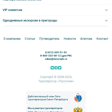
Ночные групповые экскурсии
Квесты/Интерактивы
Великий Новгород
Выпускные вечера
Туры по Северо-Западу
VIP клиентам
Экскурсии для групп и индив. гостей
Абонементы на экскурсии
Туры по России
Корпоративные мероприятия
Однодневные экскурсии в пригороды
Круизы
VIP-программы
Аренда водного транспорта
Белоруссия
Петергоф
О компании
Статьи
Путеводитель
Новости
Агентам
Контакты
Кронштадт
Павловск
8 (812) 309-51-92
Ораниенбаум
8-800-333-08-12 (для РФ)
zakaz@excurspb.ru
Гатчина
Пушкин (Царское село)
Выборг
Copyright © 2008-2026,
Туроператор «Прогулки»
Действительный член Лиги
туроператоров Санкт-Петербурга
Мы в реестре туроператоров