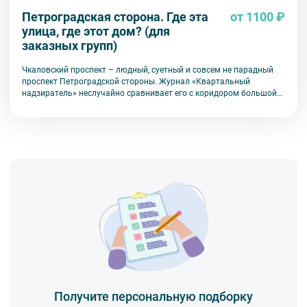
Петроградская сторона. Где эта
от 1100 ₽
улица, где этот дом? (для
заказных групп)
Чкаловский проспект – людный, суетный и совсем не парадный
проспект Петроградской стороны. Журнал «Квартальный
надзиратель» неслучайно сравнивает его с коридором большой
коммунальной квартиры, где «прихожая» – перекресток у станции
метро «Чкаловская». Разнохарактерная застройка и сеть мелких
магазинов придают кварталу своеобразную пестроту и
разнообразие. Исчезнувшие переулки и полностью
изменившаяся нумерация домов приводят в тупик и
озадачивают. Новые, недавно построенные дома, не
стремительно, но все же уверенно входят и в эту часть
Петроградской стороны, чувствуя близость элитного
Крестовского острова. Но, несмотря на свою многоукладность,
беспорядочность и заброшенность, в квартале все равно есть о
чем поговорить, посмотреть и вспомнить.
Получите персональную подборку