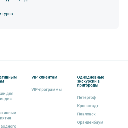
и туров
ативным
VIP клиентам
Однодневные
ам
экскурсии в
пригороды
VIP-программы
сии для
Петергоф
 индив.
Кронштадт
ативные
Павловск
иятия
Ораниенбаум
 водного