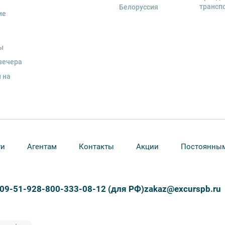
трансп
Белоруссия
ие
ы
вечера
 на
ти
Агентам
Контакты
Акции
Постоянным
309-51-92
8-800-333-08-12 (для РФ)
zakaz@excurspb.ru