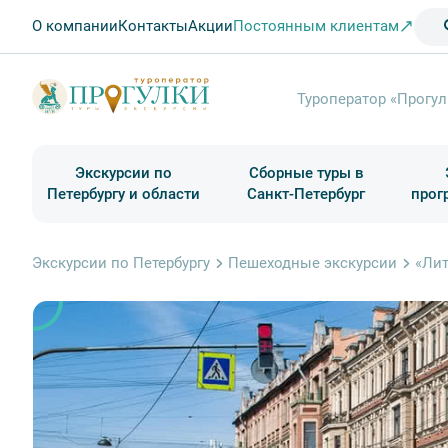
О компании
Контакты
Акции
Постоянным клиентам
Туроператор «Прогул
Экскурсии по
Сборные туры в
Петербургу и области
Санкт-Петербург
прог
Туры в Санкт-Петербург на выходные
Классические экскурсии
Школьные туры по России из Петербурга
Экскурсии для групп и индив. гостей
Загородные экскурсии
Музеи и общественные учреждения
Туры в Санкт-Петербург на 2 дня
Туры в Санкт-Петербург для школьни
П
Экскурсии по Петербургу
Пешеходные экскурсии
«Лит