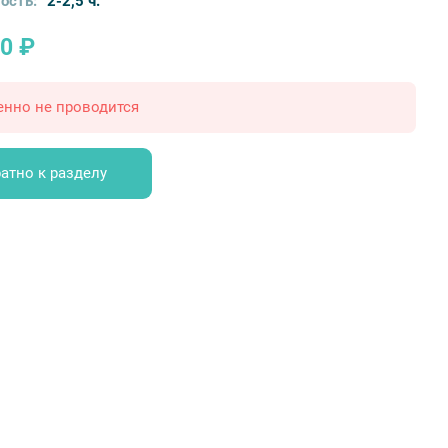
ость:
2-2,5 ч.
0 ₽
енно не проводится
атно к разделу