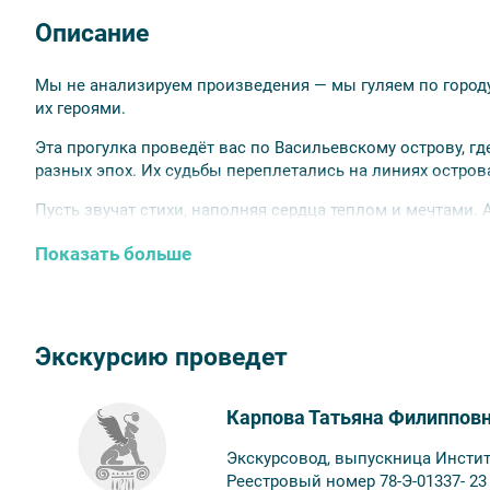
Описание
Мы не анализируем произведения — мы гуляем по городу
их героями.
Эта прогулка проведёт вас по Васильевскому острову, гд
разных эпох. Их судьбы переплетались на линиях остров
Пусть звучат стихи, наполняя сердца теплом и мечтами.
истории о тех, кто дарил нам свои строки.
Показать больше
Готовы настроиться на поэтический лад?
Внимание!
Аннуляция возможна не позднее, чем за 48 ч
Экскурсию проведет
Карпова Татьяна Филиппов
Экскурсовод, выпускница Инстит
Реестровый номер 78-Э-01337- 23