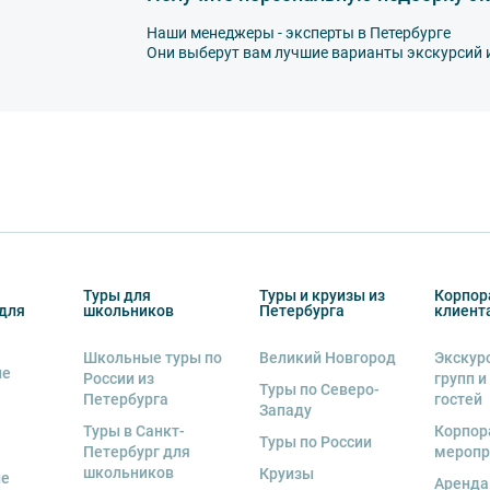
ыми или по картам VISA, Mastercard, МИР.
ов экскурсии несёт взрослый
Наши менеджеры - эксперты в Петербурге
сковским вокзалом. Информация о том, как
бенку правила поведения на экскурсии.
Они выберут вам лучшие варианты экскурсий 
 возрастное ограничение 6+.
ся только специалистом компании. На все
рительной оплаты в течение 3-5 дней с
курсии.
 экскурсии или тура. Уточняйте у
рсии или отменить экскурсию полностью
снегопадами, ливнями, наводнениями,
рс-мажорными обстоятельствами; а также,
тиве экскурсионного объекта. В случае
ются клиенту в полном объеме.
Туры для
Туры и круизы из
Корпор
енду аудиооборудование. Ответственность за
для
школьников
Петербурга
клиент
курсионной программы возлагается на
 экскурсант обязан возместить полную
Школьные туры по
Великий Новгород
Экскур
ие
России из
групп и
Туры по Северо-
Петербурга
гостей
Западу
Туры в Санкт-
Корпор
Туры по России
Петербург для
меропр
школьников
Круизы
ые
Аренда