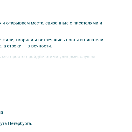
 и открываем места, связанные с писателями и
е жили, творили и встречались поэты и писатели
а, а строки — в вечности.
 А мы просто пройдём этими улицами, слушая
асов до начала мероприятия.
на
ута Петербурга.