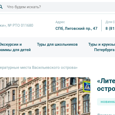
Адрес
Для С
ки», № РТО 011680
СПб, Лиговский пр., 47
8 (8
Экскурсии и
Туры для школьников
Туры и круизы
раммы для детей
Петербурга
ков
раздничные выезды и тематические экскурсии
Квесты/Интерактивы
Для 4 класса (Начальная 
Праздник окон
ературные места Васильевского острова»
«Лит
До
остр
новинк