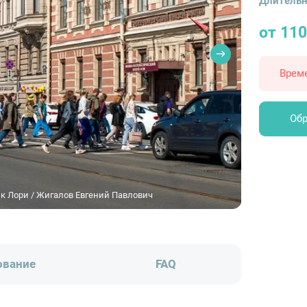
Длительн
от 110
Врем
Обр
к Лори / Жигалов Евгений Павлович
ование
FAQ