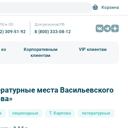
Корзина
Пб и ЛО
Для регионов РФ
12) 309-51-92
8 (800) 333-08-12
 из
Корпоративным
VIP клиентам
клиентам
школа)
чания учебного года
Абонементы на экскурсии
ературные места Васильевского
ходный дом на 8-я Линии Васильевского острова – Фотобанк Лори / Але
ова»
а
пешеходные
Т. Карпова
литературные