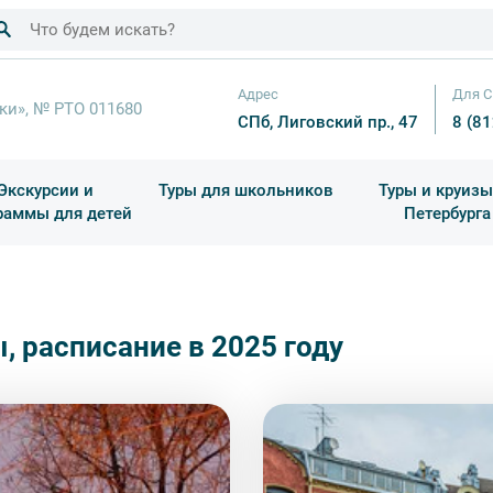
Адрес
Для С
ки», № РТО 011680
СПб, Лиговский пр., 47
8 (8
Экскурсии и
Туры для школьников
Туры и круизы
раммы для детей
Петербурга
ков
раздничные выезды и тематические экскурсии
Квесты/Интерактивы
Для 4 класса (Начальная 
Праздник окон
, расписание в 2025 году