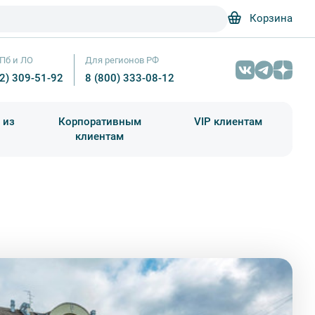
Корзина
Пб и ЛО
Для регионов РФ
12) 309-51-92
8 (800) 333-08-12
 из
Корпоративным
VIP клиентам
клиентам
школа)
чания учебного года
Абонементы на экскурсии