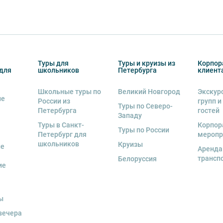
Туры для
Туры и круизы из
Корпор
для
школьников
Петербурга
клиент
Школьные туры по
Великий Новгород
Экскур
ие
России из
групп и
Туры по Северо-
Петербурга
гостей
Западу
Туры в Санкт-
Корпор
Туры по России
Петербург для
меропр
школьников
Круизы
ые
Аренда
трансп
Белоруссия
ие
ы
вечера