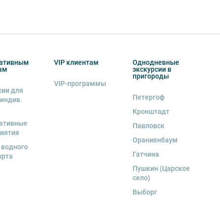
ативным
VIP клиентам
Однодневные
ам
экскурсии в
пригороды
VIP-программы
сии для
Петергоф
 индив.
Кронштадт
ативные
Павловск
иятия
Ораниенбаум
 водного
Гатчина
орта
Пушкин (Царское
село)
Выборг