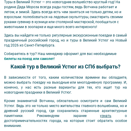
Туры в Великий Устюг — это новогоднее волшебство круглый год! На
родине Деда Мороза всегда рады гостям, ведь Вотчина работает и
летом, и зимой. Здесь всегда есть чем заняться не только детям, но и
взрослым: полюбоваться на ледовые скульптуры, смастерить своими
руками сувенир в кузнице или столярной мастерской, пообщаться с
животными в зоопарке и еще много всего интересного!
Здесь вы найдете не только регулярные экскурсионные поездки в самый
праздничный российский город, но и туры в Великий Устюг на Новый
год
2026
из Санкт-Петербурга.
Собираетесь в тур? Наш менеджер оформит для вас необходимые
билеты на поезд или самолет
!
Какой тур в Великий Устюг из СПб выбрать?
В зависимости от того, каким количеством времени вы обладаете,
можно выбрать поездку на выходные или многодневную программу. И,
конечно, у нас есть разные варианты для тех, кто ищет тур на
новогодние праздники
в Великий Устюг.
Кроме знаменитой Вотчины, обязательно осмотрите и сам Великий
Устюг. Ведь это не только место жительства главного волшебника, но и
древний русский город, где сохранились старинные архитектурные
памятники. Рекомендуем заранее
узнать
о
достопримечательностях города, на которые стоит обратить особое
внимание.