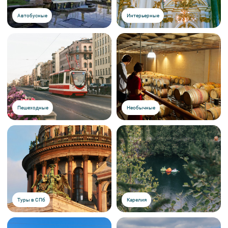
Автобусные
Интерьерные
Пешеходные
Необычные
Туры в СПб
Карелия