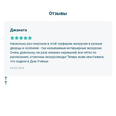
Отзывы
Вы также можете ближе познакомиться с нами
в разделе “О
Джаната
компании”.
Несколько раз покупали в этой турфирме экскурсии в разные
дворцы и особняки - так называемые интерьерные экскурсии.
Очень довольны, ни разу никаких нареканий, все чётко по
расписанию, отличные экскурсоводы! Теперь всем хвастаемся,
что ходили в Дом Учёных
05.02.2025