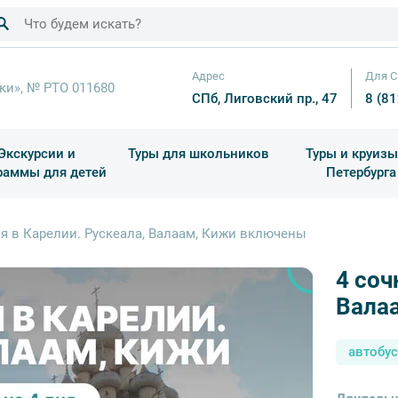
Адрес
Для С
ки», № РТО 011680
СПб, Лиговский пр., 47
8 (8
Экскурсии и
Туры для школьников
Туры и круизы
раммы для детей
Петербурга
ков
раздничные выезды и тематические экскурсии
Квесты/Интерактивы
Для 4 класса (Начальная 
Праздник окон
ня в Карелии. Рускеала, Валаам, Кижи включены
4 соч
Вала
автобус