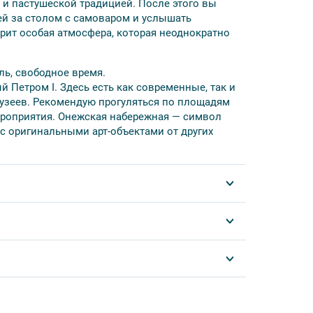
и пастушеской традицией. После этого вы
ей за столом с самоваром и услышать
рит особая атмосфера, которая неоднократно
ль, свободное время.
 Петром I. Здесь есть как современные, так и
музеев. Рекомендую прогуляться по площадям
мероприятия. Онежская набережная — символ
с оригинальными арт-объектами от других
зменения в программу без уменьшения объема
теля, размещение в отелях выбранной
очное;
.
 возможно только в одноместном номере;
 по водам Онежского озера на быстроходном
ия» и «Улица Дыбенко». При бронировании
уется предъявить распечатанный ваучер, который
ердце Карелии».
. В случае невозможности отправления на
курсий или свободное время (на ваш выбор).