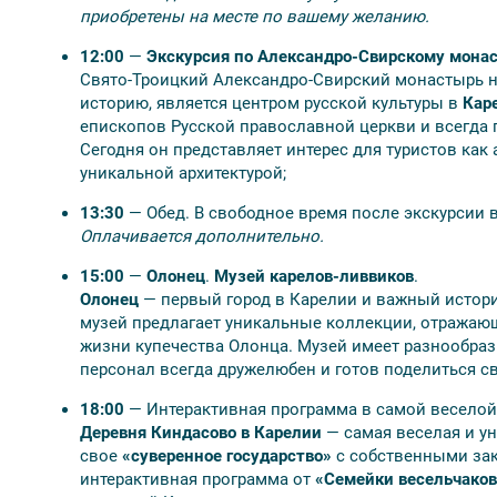
приобретены на месте по вашему желанию.
12:00
—
Экскурсия по Александро-Свирскому мона
💰 Оплачивается дополнительно
Свято-Троицкий Александро-Свирский монастырь н
историю, является центром русской культуры в
Кар
Самостоятельно до начала тура: ж/д билеты на
епископов Русской православной церкви и всегда 
Комплексные обеды в туре: 800-1000 руб./чел.;
Сегодня он представляет интерес для туристов как 
Обязательные платежи за посещение особо охр
уникальной архитектурой;
Валаамский архипелаг, Белые мосты, Ладожские
13:30
— Обед. В свободное время после экскурсии 
Экологическая тропа у водопадов Ахвенкоски: 50
Оплачивается дополнительно.
студенты, пенсионеры; дети до 7 лет — бесплатн
Активные развлечения в горном парке «Рускеал
15:00
—
Олонец
.
Музей карелов-ливвиков
.
Олонец
— первый город в Карелии и важный истори
музей предлагает уникальные коллекции, отражающ
жизни купечества Олонца. Музей имеет разнообраз
персонал всегда дружелюбен и готов поделиться с
🎟️ Скидки
18:00
— Интерактивная программа в самой веселой
Дети до 6 лет включительно — 6450 руб.;
Деревня Киндасово в Карелии
— самая веселая и ун
свое
«суверенное государство»
с собственными зак
Дети 7—12 лет включительно — 4250 руб.;
интерактивная программа от
«Семейки весельчаков
Дети 13—16 лет включительно — 2400 руб.;