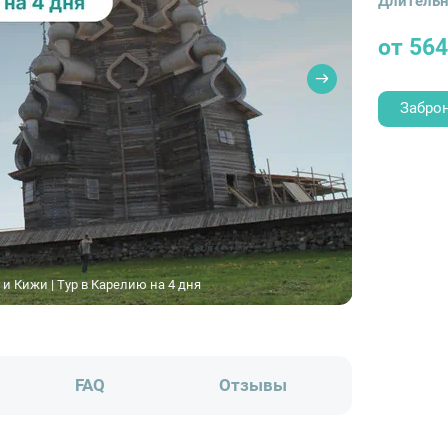
Длительн
от 56
Забро
 и Кижи | Тур в Карелию на 4 дня
FAQ
Отзывы