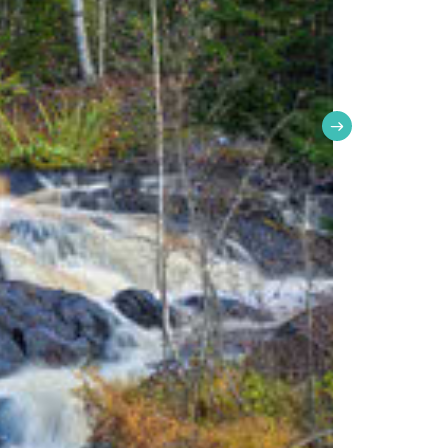
а.
льный способ увидеть природу Карелии и
х традициями;
ьба» — Александро-Свирский монастырь —
дасово — Петрозаводск;