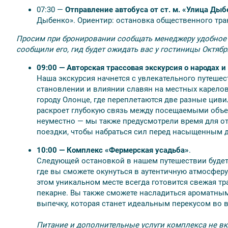
● Экскурсия по острову Кижи с профессиональным
07:30 —
Отправление автобуса от ст. м. «Улица Дыб
● Автобусная трассовая экскурсия «Путешествие в 
Дыбенко». Ориентир: остановка общественного тран
● Автобусная трассовая экскурсия «Водопады Ахинк
● Входные билеты в горный парк «Рускеала»;
Просим при бронировании сообщать менеджеру удобное 
● Экскурсия по горному парку «Рускеала» с аттест
сообщили его, гид будет ожидать вас у гостиницы Октябр
● Посещение острова Валаам по выбранной програ
09:00 —
Авторская трассовая экскурсия о народах 
● Трансфер на комфортабельном автобусе (вместимо
Наша экскурсия начнется с увлекательного путешес
● Проживание в Петрозаводске (2 ночи);
становлении и влиянии славян на местных карелов
● Проживание в регионе Сортавала (1 ночь);
городу Олонце, где переплетаются две разные цив
● Завтраки в отеле;
раскроет глубокую связь между посещаемыми объе
● Остановка у Рускеальских водопадов Ахинкоски;
неуместно — мы также предусмотрели время для о
● Свободное время в парке Рускеала;
поездки, чтобы набраться сил перед насыщенным д
● Посещение Александро-Свирского монастыря;
10:00 — Комплекс «Фермерская усадьба»
.
● Посещение музея в Олонце;
Следующей остановкой в нашем путешествии буде
● Посещение деревни Киндасово;
где вы сможете окунуться в аутентичную атмосфер
● Посещение о. Кижи;
этом уникальном месте всегда готовится свежая т
● Посещение о. Валаам;
пекарне. Вы также сможете насладиться ароматным
● Посещение фирменного магазина форелевого хозя
выпечку, которая станет идеальным перекусом во 
Сортавала.
Питание и дополнительные услуги комплекса не вк