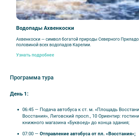
2-й день:
Экскурсия на остров Кижи на «Метеор
3-й день:
Петрозаводск — водопады Ахвенкоски 
ретропоезде (по желанию) — Сортавала;
4-й день:
Сортавала. Посещение острова Валаам
Водопады Ахвенкоски
Водная прогулка на катере с посещением 
Ахвенкоски — символ богатой природы Северного Приладо
Экскурсия на Валаам на «Метеоре» с экску
половиной всех водопадов Карелии.
Узнать подробнее
Программа тура
🎟️ В стоимость входит
● Авторская трассовая экскурсия о народах и земл
День 1:
● Автобусная трассовая экскурсия «Преподобный Ал
Северного Приладожья»;
06:45 — Подача автобуса к ст. м. «Площадь Восстани
● Экскурсия по Александро-Свирскому монастырю;
Восстания», Лиговский просп., 10 Ориентир: гостин
● Входные билеты в Олонецкий музей;
книжного магазина «Буквоед» до конца здания;
● Экскурсия в музее карелов-ливвиков в Олонце;
● Интерактивная программа в самой веселой дерев
07:00 —
Отправление автобуса от пл. «Восстания»;
● Трансфер на «Метеоре» Петрозаводск – о. Кижи –