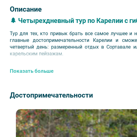
Описание
🌲 Четырехдневный тур по Карелии с г
Тур для тех, кто привык брать все самое лучшее и 
главные достопримечательности Карелии и смож
четвертый день: размеренный отдых в Сортавале и
карельским пейзажам.
📅
Даты проведения:
с 19 мая по 20 сентября 2026 год
Показать больше
⏰
Продолжительность:
4 дня / 3 ночи.
Достопримечательности
🏨 Отели категории
Оптима:
Сеурахуоне, мини-отель Лахта, Ладога, 
Флотилия, Ауринко, Сортавала, Моррис.
Хит:
Фрегат, Piter Inn, гостиница Северная, Оне
Пиха, Petra, Прионежский, Ласточкино гнездо, Ka