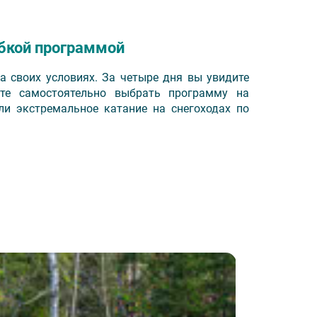
ибкой программой
на своих условиях. За четыре дня вы увидите
ете самостоятельно выбрать программу на
ли экстремальное катание на снегоходах по
а.
Илма, Заречная, Петрозаводск, Акватика,
жский замок, Spa-отель Карелия, Пийпун
unis, Тайвас.