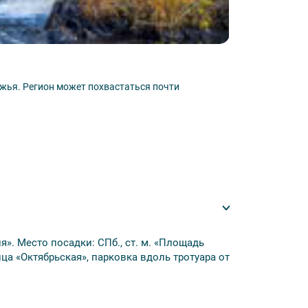
е»;
— горный парк «Рускеала» — поездка на
. Программа на выбор:
Вотчина Талв
острова Валаам и Ладожских шхер;
жья. Регион может похвастаться почти
Эта вотчина — э
рсией по острову.
Узнать подробн
ях Приладожья;
ександр Свирский: история святого
я». Место посадки: СПб., ст. м. «Площадь
ица «Октябрьская», парковка вдоль тротуара от
не Киндасово;
 Петрозаводск;