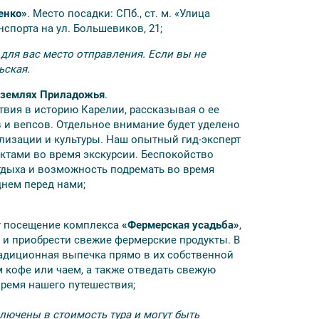
 местным гидом;
енко»
. Место посадки: СПб., ст. м. «Улица
сердце Карелии»;
спорта на ул. Большевиков, 21;
оски: где оживают кинокадры и сказки»;
для вас место отправления. Если вы не
ованным местным гидом;
ьская.
мме ;
и землях Приладожья
.
сть автобуса зависит от набора группы);
твия в историю Карелии, рассказывая о ее
 и вепсов. Отдельное внимание будет уделено
илизации и культуры. Наш опытный гид-эксперт
ктами во время экскурсии. Беспокойство
тдыха и возможность подремать во время
нем перед нами;
т посещение комплекса
«Фермерская усадьба»
,
у и приобрести свежие фермерские продукты. В
радиционная выпечка прямо в их собственной
 кофе или чаем, а также отведать свежую
йства и магазина карельских бальзамов в
время нашего путешествия;
лючены в стоимость тура и могут быть