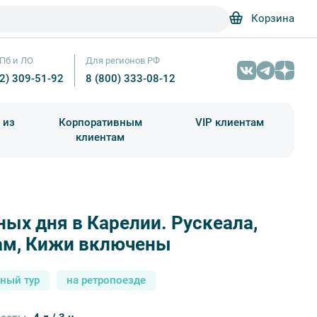
Корзина
Пб и ЛО
Для регионов РФ
12) 309-51-92
8 (800) 333-08-12
 из
Корпоративным
VIP клиентам
клиентам
школа)
чания учебного года
Абонементы на экскурсии
ных дня в Карелии. Рускеала,
Горный парк «Рускеала» – Фотобанк Лори / Сергей Афан
ам, Кижи включены
ный тур
на ретропоезде