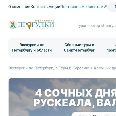
О компании
Контакты
Акции
Постоянным клиентам
Туроператор «Прогул
Экскурсии по
Сборные туры в
Петербургу и области
Санкт-Петербург
прог
Туры в Санкт-Петербург на выходные
Классические экскурсии
Школьные туры по России из Петербурга
Экскурсии для групп и индив. гостей
Загородные экскурсии
Музеи и общественные учреждения
Туры в Санкт-Петербург на 2 дня
Туры в Санкт-Петербург для школьни
П
Экскурсии по Петербургу
Туры в Карелию
4 сочных д