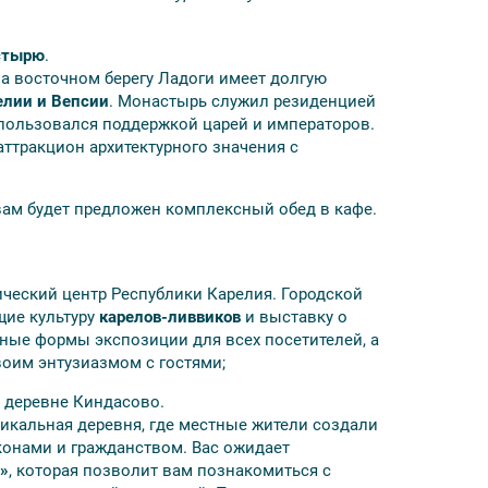
стырю
.
а восточном берегу Ладоги имеет долгую
елии и Вепсии
. Монастырь служил резиденцией
 ретропоезд «Рускеала» — Сортавала;
пользовался поддержкой царей и императоров.
аттракцион архитектурного значения с
аняемых природных территорий:
 шхеры (оплата на официальных сайтах);
вам будет предложен комплексный обед в кафе.
0 руб./взр., 400 руб./школьники,
о;
а» по ценам парка.
ческий центр Республики Карелия. Городской
ие культуру
карелов-ливвиков
и выставку о
ные формы экспозиции для всех посетителей, а
воим энтузиазмом с гостями;
 деревне Киндасово.
икальная деревня, где местные жители создали
онами и гражданством. Вас ожидает
»
, которая позволит вам познакомиться с