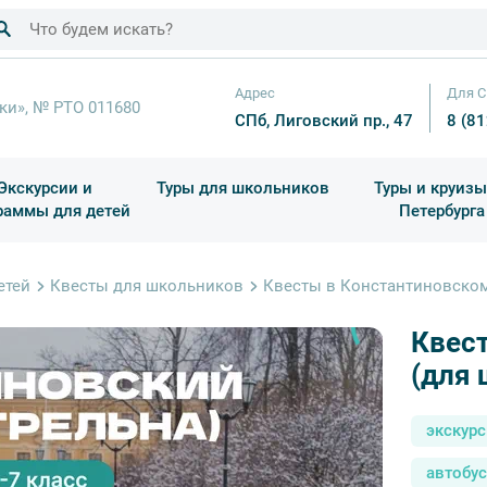
Адрес
Для С
ки», № РТО 011680
СПб, Лиговский пр., 47
8 (8
Экскурсии и
Туры для школьников
Туры и круизы
раммы для детей
Петербурга
ков
раздничные выезды и тематические экскурсии
Квесты/Интерактивы
Для 4 класса (Начальная 
Праздник окон
етей
Квесты для школьников
Квесты в Константиновском
Квес
(для 
экскур
автобу