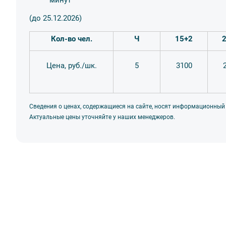
✅
Согласуем выезды с ГАИ и гарантируем безопас
Покажем все лицензии и организуем собеседование 
(до 25.12.2026)
✨ А еще мы одни из учредителей проекта
«Уроки да
Кол-во чел.
Ч
15+2
экскурсии, помогающие ребятам наглядно изучить т
Цена, руб./шк.
5
3100
Обратите внимание
👉 Планировать участие в квесте необходимо заранее,
Сведения о ценах, содержащиеся на сайте, носят информационный
Выбирайте квест, исходя из возраста и интересов ваше
Актуальные цены уточняйте у наших менеджеров.
Принимаем наличные, карты, переводы по QR-коду и 
(Диадок, СБИС). Оплата только после составления дог