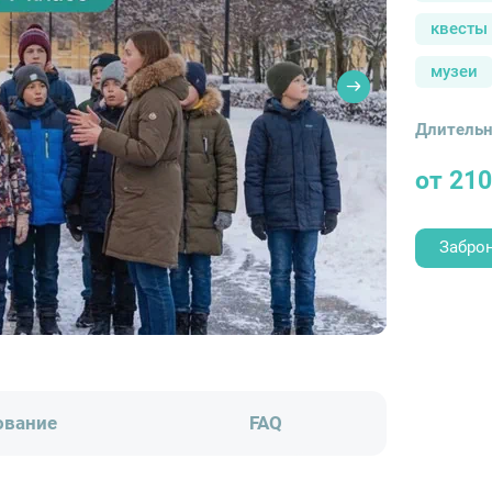
квесты
музеи
Длительн
от 210
Забро
ование
FAQ