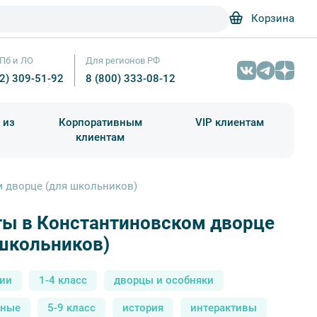
Корзина
Пб и ЛО
Для регионов РФ
12) 309-51-92
8 (800) 333-08-12
 из
Корпоративным
VIP клиентам
клиентам
школа)
чания учебного года
Абонементы на экскурсии
 дворце (для школьников)
ты в Константиновском дворце
школьников)
сии
1-4 класс
дворцы и особняки
сные
5-9 класс
история
интерактивы