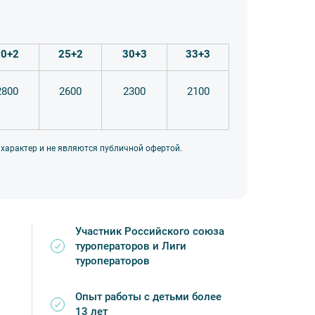
ность.
Работаем с детьми больше 16 лет.
с гидом по запросу.
ёт Петербург»
. Мы создаем крутые
20+2
25+2
30+3
33+3
о, что они проходят в школе в теории.
2800
2600
2300
2100
 так как количество слотов ограничено.
 характер и не являются публичной офертой.
й группы.
счета. Документы отправим через ЭДО
овора.
Участник Российского союза
туроператоров и Лиги
туроператоров
Опыт работы с детьми более
13 лет