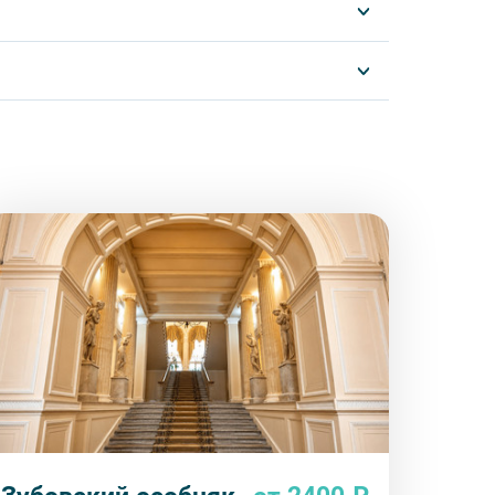
отреблять алкоголь.
другу: не разговаривайте громко, не мешайте
ь от использования мобильных устройств
му оборудованию, предоставляемому
альную ответственность за неё несёт
ов экскурсии несёт взрослый
бенку правила поведения на экскурсии.
о возрастное ограничение 6+.
курсии.
рсии или отменить экскурсию полностью
снегопадами, ливнями, наводнениями,
рс-мажорными обстоятельствами; а также,
тиве экскурсионного объекта. В случае