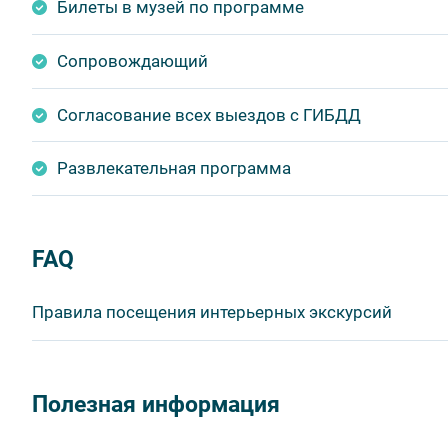
Билеты в музей по программе
Сопровождающий
Согласование всех выездов с ГИБДД
Развлекательная программа
FAQ
Правила посещения интерьерных экскурсий
Важнейшим приоритетом в нашей работе является об
в ходе проведения экскурсий и туров. Поэтому, пожа
Полезная информация
соблюдение которых сделает ваш отдых приятным, 
1. На интерьерных экскурсиях запрещается употребл