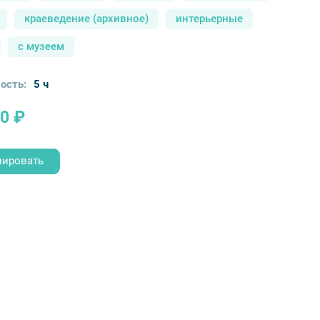
краеведение (архивное)
интерьерные
с музеем
ость:
5 ч
0 ₽
нировать