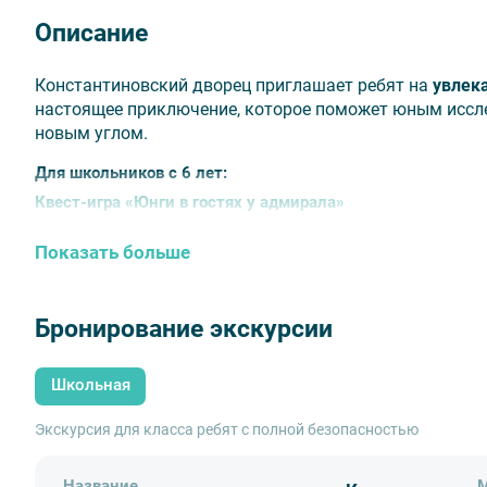
Описание
Константиновский дворец приглашает ребят на
увлек
настоящее приключение, которое поможет юным иссл
новым углом.
Для школьников с 6 лет:
Квест-игра «Юнги в гостях у адмирала»
Теперь и самым маленьким посетителям будет просто ос
Показать больше
залам превращается в увлекательное «плавание» с залив
проявить ловкость и смекалку, узнать много нового о р
Бронирование экскурсии
Для школьников с 10 лет:
Квест-игра «Найди клад»
Школьная
Эта игра увлечёт сюжетом и поиском «императорских с
Перед юными следопытами приоткроется дверь в мир 
Экскурсия для класса ребят с полной безопасностью
ансамбля в Стрельне. Ребята узнают много интересны
«Дворца конгрессов»
.
Название
М