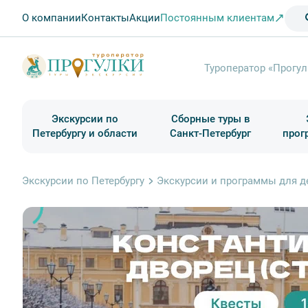
О компании
Контакты
Акции
Постоянным клиентам
Туроператор «Прогул
Экскурсии по
Сборные туры в
Петербургу и области
Санкт-Петербург
прог
Туры в Санкт-Петербург на выходные
Классические экскурсии
Школьные туры по России из Петербурга
Экскурсии для групп и индив. гостей
Загородные экскурсии
Музеи и общественные учреждения
Туры в Санкт-Петербург на 2 дня
Туры в Санкт-Петербург для школьни
П
Экскурсии по Петербургу
Экскурсии и программы для д