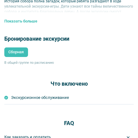
История собора полна загадок, которые ребята разгадают в ходе
увлекательной экскурсии-игры. Дети узнают все тайны величественного
собора и института благородных девиц. А после экскурсии смогут
полюбоваться городом с высоты на звоннице.
Показать больше
Для детей 6-10 лет.
Внимание!
Бронирование экскурсии
В квесте участвуют только дети. Родители могут подождать
детей в соборе.
Сборная
В стоимость детского билета включен подъем на звонницу.
Родители при желании могут приобрести билет для подъема на
В общей группе по расписанию
звонницу в кассе Смольного собора за 150 руб.
Что включено
Экскурсионное обслуживание
FAQ
Как заказать и оплатить