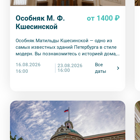
Особняк М. Ф.
от 1400 ₽
Кшесинской
Особняк Матильды Кшесинской — одно из
самых известных зданий Петербурга в стиле
модерн. Вы познакомитесь с историей дома,
а также с историей жизни балерины
16.08.2026
Все
23.08.2026
Матильды Кшесинской. Узнаете, какие
16:00
16:00
даты
отношения ее связывали с мужчинами дома
Романовых, как складывалась артистическая
карьера, какая судьба ждала в эмиграции