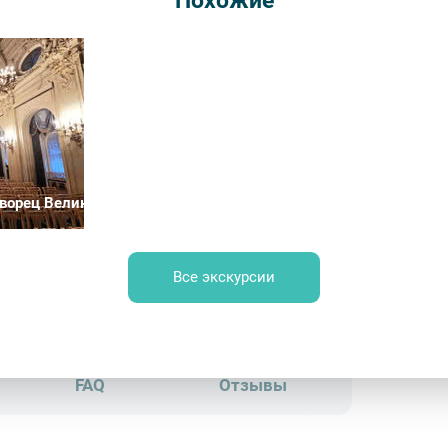
Похожие
Длительн
от 280
Врем
Обр
ворец Великого князя Владимира Александровича (Дом учёны
Все экскурсии
нтра – Прогулки
FAQ
Отзывы