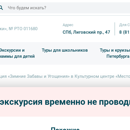
Адрес
Для С
ки», № РТО 011680
СПб, Лиговский пр., 47
8 (8
Экскурсии и
Туры для школьников
Туры и круизы
раммы для детей
Петербурга
ков
раздничные выезды и тематические экскурсии
Квесты/Интерактивы
Для 4 класса (Начальная 
Праздник окон
ция «Зимние Забавы и Угощения» в Культурном центре «Мест
Лекц
в Кул
 экскурсия временно не провод
крыш
гастро