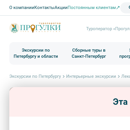
О компании
Контакты
Акции
Постоянным клиентам
Туроператор «Прогул
Экскурсии по
Сборные туры в
Петербургу и области
Санкт-Петербург
прог
Туры в Санкт-Петербург на выходные
Классические экскурсии
Школьные туры по России из Петербурга
Экскурсии для групп и индив. гостей
Загородные экскурсии
Музеи и общественные учреждения
Туры в Санкт-Петербург на 2 дня
Туры в Санкт-Петербург для школьни
П
Экскурсии по Петербургу
Интерьерные экскурсии
Лек
Эта