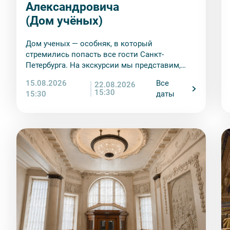
9. На ряд экскурсий туроператор предоставляет в ар
Александровича
сохранность оборудования во время проведения экс
(Дом учёных)
экскурсанта. В случае утери или порчи оборудования
стоимость комплекта в размере 5500 руб. 00 коп.
Дом ученых — особняк, в который
Внимание! В составе экскурсионного маршрута возм
стремились попасть все гости Санкт-
интерьеры могут быть недоступны по решению руков
Петербурга. На экскурсии мы представим,
насколько роскошными были балы в его
15.08.2026
Все
22.08.2026
парадных залах
15:30
15:30
даты