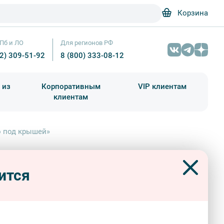
Корзина
Пб и ЛО
Для регионов РФ
12) 309-51-92
8 (800) 333-08-12
 из
Корпоративным
VIP клиентам
клиентам
школа)
чания учебного года
Абонементы на экскурсии
о под крышей»
ия «Зимние Забавы и Угощения»
Интерьер культурного центра – Прогулки
ьтурном центре «Место под
ится
ей»
номические
интерьерные
Л. Ю. Сапрыкина