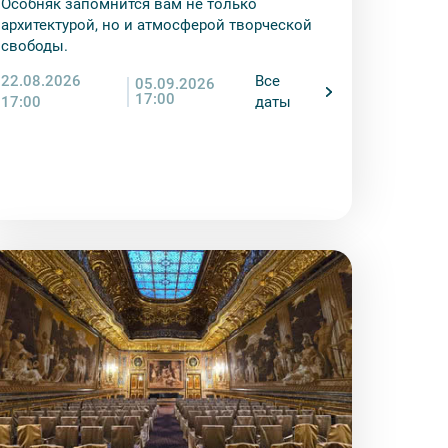
Особняк запомнится вам не только
енду аудиооборудование. Ответственность за
архитектурой, но и атмосферой творческой
курсионной программы возлагается на
свободы.
 экскурсант обязан возместить полную
22.08.2026
Все
05.09.2026
17:00
17:00
даты
ожны изменения, так как некоторые
одства объекта.