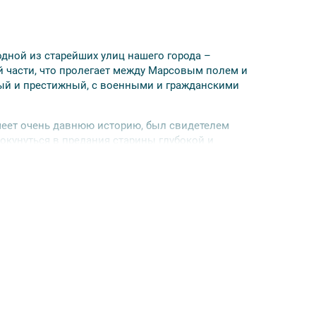
дной из старейших улиц нашего города –
ой части, что пролегает между Марсовым полем и
ный и престижный, с военными и гражданскими
меет очень давнюю историю, был свидетелем
 окунуться в предания старины глубокой и
Елизаветы Петровны и Екатерины Великой.
а миниатюр «Павион де Пари», быть участником
е «Балаганчик».
аку», визитной карточкой которого давно уже
образие и изобилие азербайджанской кухни,
 «Баку» очень гостеприимен. Любого гостя здесь