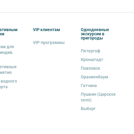
ативным
VIP клиентам
Однодневные
ам
экскурсии в
пригороды
VIP-программы
сии для
Петергоф
 индив.
Кронштадт
ативные
Павловск
иятия
Ораниенбаум
 водного
Гатчина
орта
Пушкин (Царское
село)
Выборг