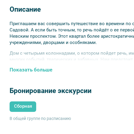
Описание
Приглашаем вас совершить путешествие во времени по о
Садовой. А если быть точным, то речь пойдёт о ее перв
Невским проспектом. Этот квартал более аристократич
учреждениями, дворцами и особняками.
Дом с четырьмя колоннадами, о котором пойдет речь, и
многих событий, трагических и забавных. Нам предстоит
вспомнить о делах Тайной канцелярии, веке правления 
Показать больше
Услышать и прочувствовать прекрасную атмосферу театр
веселья и шуток «Вольной Комедии» и игривый дух кабар
Дом с четырьмя колоннадами немыслим без ресторана «Б
Бронирование экскурсии
стало его восточное гостеприимство. Нас ожидает разно
созерцание уникальных по красоте интерьеров. Ресторан
Сборная
всегда встречают с радушием и угощают от души.
В общей группе по расписанию