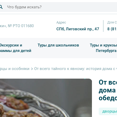
Адрес
Для С
ки», № РТО 011680
СПб, Лиговский пр., 47
8 (8
Экскурсии и
Туры для школьников
Туры и круизы
раммы для детей
Петербурга
ков
раздничные выезды и тематические экскурсии
Квесты/Интерактивы
Для 4 класса (Начальная 
Праздник окон
рцы и особняки
От всего тайного к явному: история дома с
От вс
дома 
обедо
дворцы