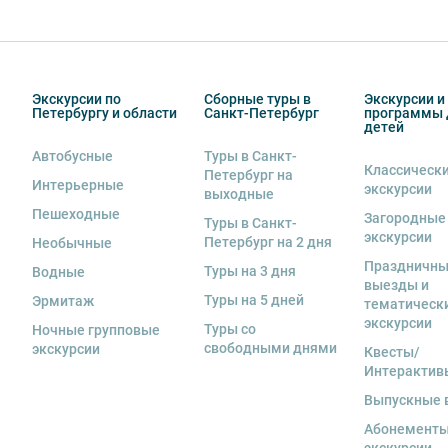
Экскурсии по
Сборные туры в
Экскурсии и
Петербургу и области
Санкт-Петербург
программы 
детей
Автобусные
Туры в Санкт-
Классическ
Петербург на
Интерьерные
экскурсии
выходные
Пешеходные
Загородные
Туры в Санкт-
экскурсии
Петербург на 2 дня
Необычные
Праздничн
Туры на 3 дня
Водные
выезды и
Туры на 5 дней
Эрмитаж
тематическ
экскурсии
Туры со
Ночные групповые
свободными днями
экскурсии
Квесты/
Интерактив
Выпускные 
Абонементы
экскурсии