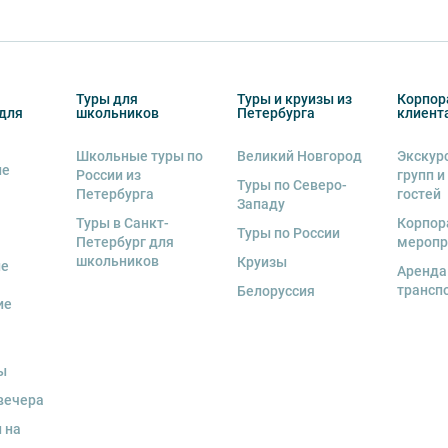
Туры для
Туры и круизы из
Корпор
для
школьников
Петербурга
клиент
Школьные туры по
Великий Новгород
Экскур
ие
России из
групп и
Туры по Северо-
Петербурга
гостей
Западу
Туры в Санкт-
Корпор
Туры по России
Петербург для
меропр
школьников
Круизы
ые
Аренда
трансп
Белоруссия
ие
ы
вечера
 на