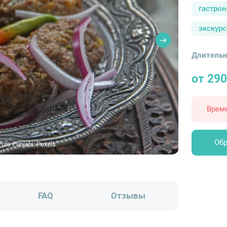
гастро
экскурс
Длительн
от 290
Врем
Обр
re Punjabi: Pexels
FAQ
Отзывы