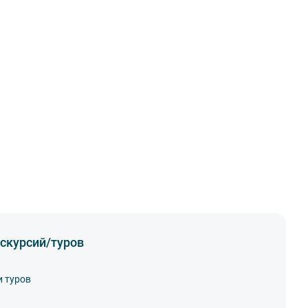
скурсий/туров
и туров