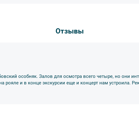
курсии.
рсии или отменить экскурсию полностью
деле “О компании”.
снегопадами, ливнями, наводнениями,
рс-мажорными обстоятельствами; а также,
Отзывы
тиве экскурсионного объекта. В случае
ются клиенту в полном объеме.
енду аудиооборудование. Ответственность за
курсионной программы возлагается на
 экскурсант обязан возместить полную
убовский особняк. Залов для осмотра всего четыре, но они инт
ожны изменения, так как некоторые
 на рояле и в конце экскурсии еще и концерт нам устроила. 
одства объекта.