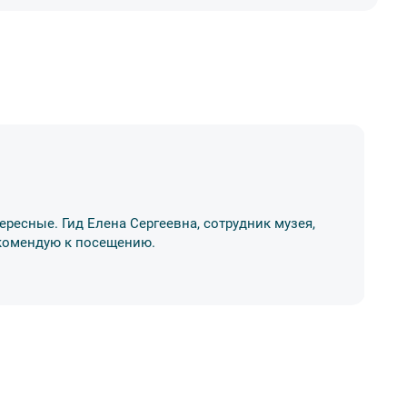
А
ересные. Гид Елена Сергеевна, сотрудник музея,
Ос
Рекомендую к посещению.
ме
17