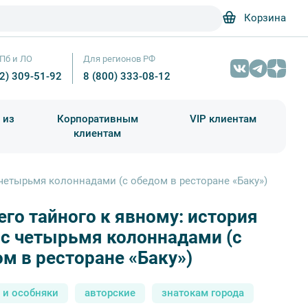
Корзина
Пб и ЛО
Для регионов РФ
12) 309-51-92
8 (800) 333-08-12
 из
Корпоративным
VIP клиентам
клиентам
школа)
чания учебного года
Абонементы на экскурсии
 четырьмя колоннадами (с обедом в ресторане «Баку»)
его тайного к явному: история
Закуски — Фото автора cottonbro: Pexels
с четырьмя колоннадами (с
м в ресторане «Баку»)
 и особняки
авторские
знатокам города