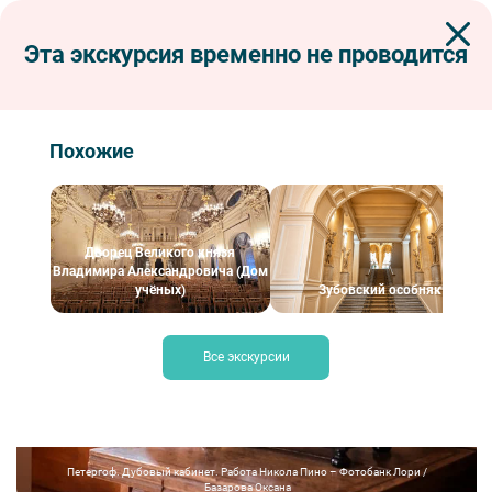
Эта экскурсия временно не проводится
Экскурсии по Петербургу
Интерьерные экскурсии
Лекция «Французы в Петербурге и для Петербурга. Художники и
скульпторы»
Похожие
Лекция «Французы в Петербурге и для
Петербурга. Художники и скульпторы»
Дворец Великого князя
Владимира Александровича (Дом
учёных)
Зубовский особняк
Все экскурсии
Петергоф. Дубовый кабинет. Работа Никола Пино – Фотобанк Лори /
Базарова Оксана