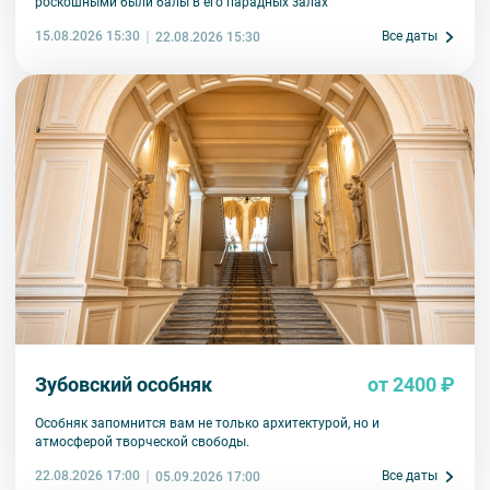
роскошными были балы в его парадных залах
9. На ряд экскурсий туроператор предоставляет в аренду
аудиооборудование. Ответственность за сохранность
15.08.2026 15:30
Все даты
22.08.2026 15:30
оборудования во время проведения экскурсионной программы
возлагается на экскурсанта. В случае утери или порчи
оборудования экскурсант обязан возместить полную стоимость
комплекта в размере 5500 руб. 00 коп.
Внимание! В составе экскурсионного маршрута возможны
изменения, так как некоторые интерьеры могут быть
недоступны по решению руководства объекта.
Зубовский особняк
от 2400 ₽
Особняк запомнится вам не только архитектурой, но и
атмосферой творческой свободы.
22.08.2026 17:00
Все даты
05.09.2026 17:00