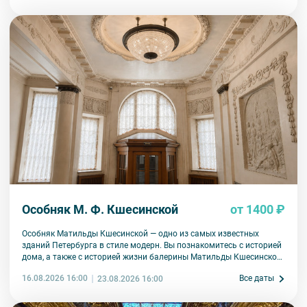
Особняк М. Ф. Кшесинской
от 1400 ₽
Особняк Матильды Кшесинской — одно из самых известных
зданий Петербурга в стиле модерн. Вы познакомитесь с историей
дома, а также с историей жизни балерины Матильды Кшесинской.
Узнаете, какие отношения ее связывали с мужчинами дома
16.08.2026 16:00
Все даты
23.08.2026 16:00
Романовых, как складывалась артистическая карьера, какая
судьба ждала в эмиграции