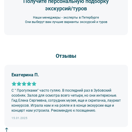
Получите персональную подборку
экскурсий/туров
6. В авторских интерьерных экскурсиях предусмотрено
возрастное ограничение 6+.
Наши менеджеры - эксперты в Петербурге
7. Пожалуйста, не опаздывайте к моменту начала экскурсии.
Они выберут вам лучшие варианты экскурсий и туров
Вы также можете ближе познакомиться с нами
в разделе “О
8. Турфирма имеет право изменить программу экскурсии или
компании”.
отменить экскурсию полностью в связи с неблагоприятными
погодными условиями: снегопадами, ливнями, наводнениями,
низкими или высокими температурами и прочими форс-
мажорными обстоятельствами; а также, если экскурсионная
Отзывы
программа отменяется по инициативе экскурсионного объекта.
В случае отмены экскурсии все денежные средства
возвращаются клиенту в полном объеме.
Екатерина П.
9. На ряд экскурсий туроператор предоставляет в аренду
аудиооборудование. Ответственность за сохранность
оборудования во время проведения экскурсионной программы
возлагается на экскурсанта. В случае утери или порчи
С " Прогулками" часто гуляю. В последний раз в Зубовский
оборудования экскурсант обязан возместить полную стоимость
особняк. Залов для осмотра всего четыре, но они интересные.
комплекта в размере 5500 руб. 00 коп.
Гид Елена Сергеевна, сотрудник музея, еще и скрипачка, лауреат
конкурсов. Играла нам и на рояле и в конце экскурсии еще и
Внимание! В составе экскурсионного маршрута возможны
концерт нам устроила. Рекомендую к посещению.
изменения, так как некоторые интерьеры могут быть
недоступны по решению руководства объекта.
15.01.2025