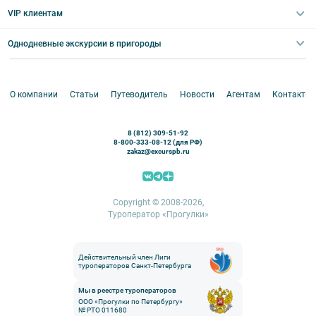
Выпускные вечера
Туры по Северо-Западу
VIP клиентам
Экскурсии для групп и индив. гостей
Абонементы на экскурсии
Туры по России
Корпоративные мероприятия
Однодневные экскурсии в пригороды
Круизы
VIP-программы
Аренда водного транспорта
Белоруссия
Петергоф
О компании
Статьи
Путеводитель
Новости
Агентам
Контакты
Кронштадт
Павловск
8 (812) 309-51-92
Ораниенбаум
8-800-333-08-12 (для РФ)
zakaz@excurspb.ru
Гатчина
Пушкин (Царское село)
Выборг
Copyright © 2008-2026,
Туроператор «Прогулки»
Действительный член Лиги
туроператоров Санкт-Петербурга
Мы в реестре туроператоров
ООО «Прогулки по Петербургу»
№ РТО 011680