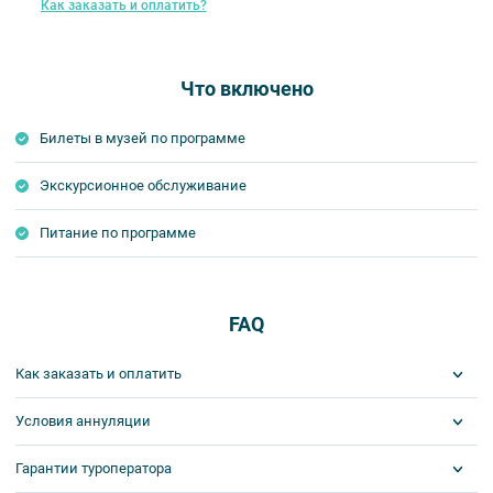
Как заказать и оплатить?
Что включено
Билеты в музей по программе
Экскурсионное обслуживание
Питание по программе
FAQ
Как заказать и оплатить
Условия аннуляции
1 шаг: отправить заявку.
Забронировать места на экскурсию или тур вы можете
Гарантии туроператора
Сроки аннуляций и штрафы по сборным турам
определяются
следующим образом:
индивидуально и будут прописаны в договоре. Размер штрафа
- нажать кнопку «Забронировать» в описании экскурсии или