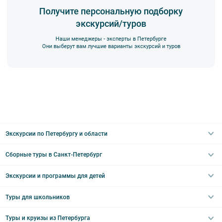
Получите персональную подборку
экскурсий/туров
Наши менеджеры - эксперты в Петербурге
Они выберут вам лучшие варианты экскурсий и туров
Экскурсии по Петербургу и области
Сборные туры в Санкт-Петербург
Автобусные
Интерьерные
Экскурсии и программы для детей
Туры в Санкт-Петербург на выходные
Пешеходные
Туры в Санкт-Петербург на 2 дня
Туры для школьников
Необычные
Классические экскурсии
Туры на 3 дня
Водные
Загородные экскурсии
Туры и круизы из Петербурга