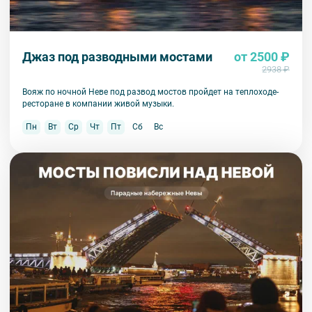
Джаз под разводными мостами
от 2500 ₽
2938 ₽
Вояж по ночной Неве под развод мостов пройдет на теплоходе-
ресторане в компании живой музыки.
Пн
Вт
Ср
Чт
Пт
Сб
Вс