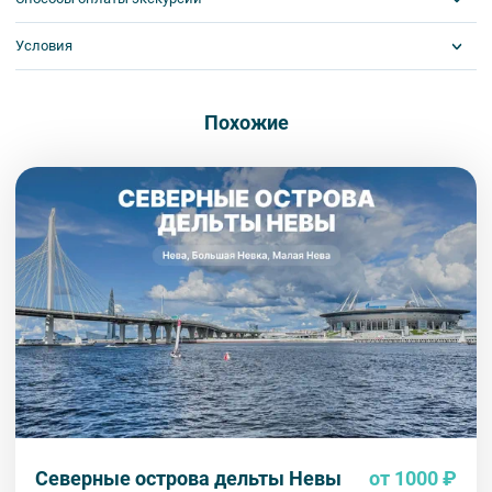
- отправить запрос по электронной почте zakaz@excurspb.ru.
2 шаг: забронировать билеты на экскурсию или тур.
Условия
Visa
MasterCard
Наши специалисты бронируют вам экскурсию или тур при
Сбербанк
наличии мест.
Билеты выкупаются заранее
Наличными
Обязательна предоплата
3 шаг: оплатить билеты.
Похожие
У вас есть 2 способа сделать это:
1) Удалённо, через различные системы оплат.
2) Подъехать заранее к нам в офис и оплатить наличными или
по картам VISA, Mastercard, МИР. Наш офис находится в центре
Петербурга рядом с Московским вокзалом. Информация о том,
как нас найти, доступна
по ссылке
.
Внимание! Наличие мест на экскурсию подтверждается только
специалистом компании. На все предложения туроператора
действует правило предварительной оплаты в течение 3-5 дней
с момента бронирования в зависимости от даты начала
экскурсии или тура. Уточняйте у специалистов.
Северные острова дельты Невы
от 1000 ₽