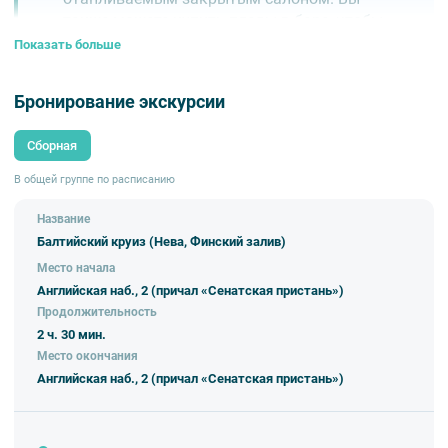
также можете купить пледы в баре, чтобы
было тепло и уютно.
Показать больше
Большой круиз вокруг Васильевского
острова с выходом в Финский залив и
Бронирование экскурсии
остановкой у «Севкабель Порт». Это
отличный маршрут для спокойного отдыха,
Сборная
наслаждения морским воздухом и
красивыми видами на классический и
В общей группе по расписанию
современный Петербург. Во время экскурсии
вы услышите интересные факты о
Название
достопримечательностях вдоль Невы, а
Балтийский круиз (Нева, Финский залив)
иногда звучит приятная фоновая музыка.
Место начала
Английская наб., 2 (причал «Сенатская пристань»)
Продолжительность
2 ч. 30 мин.
Место окончания
📍 Место отправления
Английская наб., 2 (причал «Сенатская пристань»)
«Румянцевский спуск» Университетская
наб., д. 15;