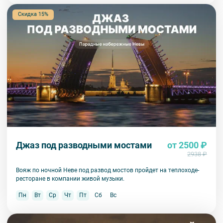
Скидка 15%
Джаз под разводными мостами
от 2500 ₽
2938 ₽
Вояж по ночной Неве под развод мостов пройдет на теплоходе-
ресторане в компании живой музыки.
Пн
Вт
Ср
Чт
Пт
Сб
Вс