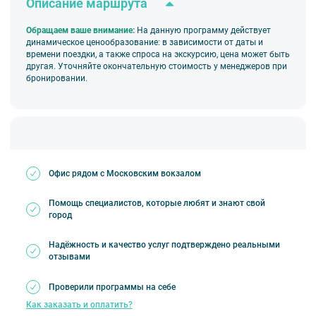
«Дворцовая пристань» Дворцовая наб, д.
Описание маршрута
36;
Обращаем ваше внимание:
Н
а данную программу действует
динамическое ценообразование: в зависимости от даты и
времени поездки, а также спроса на экскурсию, цена может быть
другая. Уточняйте окончательную стоимость у менеджеров при
бронировании.
❗ Обратите внимание
Действует динамическое ценообразование.
Для детей до 5 лет — бесплатно. Без
предоставления отдельного посадочного
места. Необходимо получить бесплатный
посадочный билет в кассе причала.
Офис рядом с Московским вокзалом
Проносить на борт судна свою еду и напитки
не разрешается. Для пассажиров работает бар
Помощь специалистов, которые любят и знают свой
с напитками и лёгкими закусками.
город
Маршрут движения теплохода может быть
изменён в связи с ухудшением погодных
Надёжность и качество услуг подтверждено реальными
отзывами
условий и перекрытием акваторий.
Расписанием предусмотрены
Проверили программы на себе
непродолжительные стоянки на причалах для
Как заказать и оплатить?
посадки и высадки пассажиров.