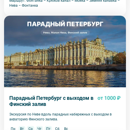
Маршрут: Фонтанка – Крюков канал – Мойка – Зимняя канавка –
Нева – Фонтанка
Парадный Петербург с выходом в
от 1000 ₽
Финский залив
Экскурсия по Неве вдоль парадных набережных с выходом в
акваторию Финского залива.
Пн
Вт
Ср
Чт
Пт
Сб
Вс