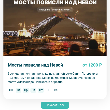
Мосты повисли над Невой
от 1200 ₽
Зрелищная ночная прогулка по главной реке Санкт-Петербурга,
под мостами вдоль парадных набережных.Маршрут: Нева до
моста Александра Невского и обратно.
Пн
Вт
Ср
Чт
Пт
Сб
Вс
Показать все