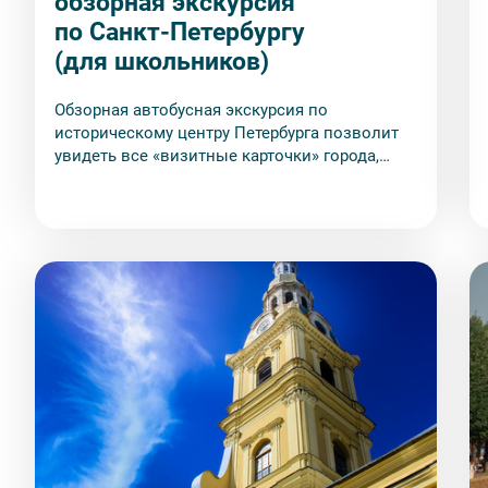
обзорная экскурсия
по Санкт-Петербургу
(для школьников)
Обзорная автобусная экскурсия по
историческому центру Петербурга позволит
увидеть все «визитные карточки» города,
включая те достопримечательности, к
которым затруднительно попасть на
общественном транспорте или во время
пешеходной прогулки.