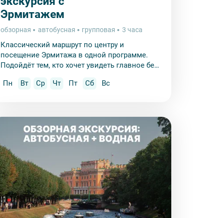
экскурсия с
Эрмитажем
обзорная
автобусная
групповая
3 часа
Классический маршрут по центру и
посещение Эрмитажа в одной программе.
Подойдёт тем, кто хочет увидеть главное без
очередей.
Пн
Вт
Ср
Чт
Пт
Сб
Вс