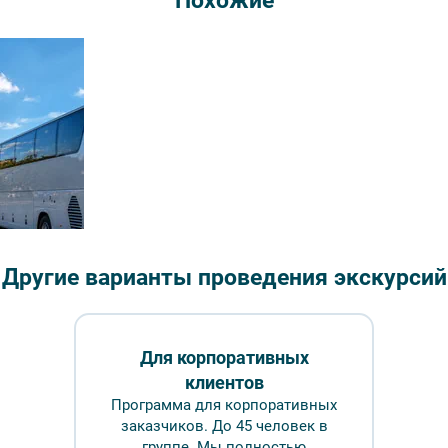
Похожие
Длительн
₽
Врем
Обр
Обзорная экскурсия
Другие варианты проведения экскурсий
 – Фотобанк Лори/ Виктор Карасев
Для корпоративных
клиентов
ование
FAQ
Программа для корпоративных
заказчиков. До 45 человек в
группе. Мы полностью