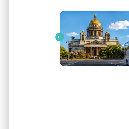
Вокруг Петропавловской крепости – фото №1
Описание
Бронир