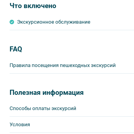
Что включено
Экскурсионное обслуживание
FAQ
Правила посещения пешеходных экскурсий
Важнейшим приоритетом в нашей работе является об
в ходе проведения экскурсий и туров. Поэтому, пожа
Полезная информация
соблюдение которых сделает ваш отдых приятным, 
1. На пешеходных экскурсиях запрещается употребля
Способы оплаты экскурсий
бутилированной воды, категорически запрещается уп
2. Пожалуйста, будьте вежливы по отношению друг к 
Visa
Условия
другим пассажирам и, по возможности, воздержитес
MasterCard