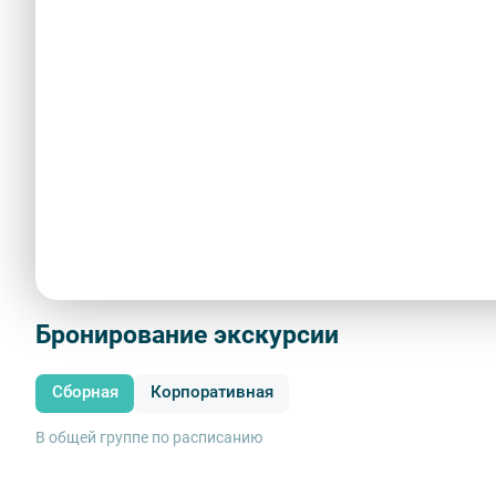
Описание
Экскурсия подходит для тех, кто только начинает знаком
В ходе экскурсии вы познакомитесь с Петропавловской к
Александровским парком, где находятся макет города в 
ансамблем Троицкой площади, Соборной мечетью.
Внимание!
Посещение Петропавловской крепости
не предусмотрен
Показать больше
Бронирование экскурсии
Сборная
Корпоративная
В общей группе по расписанию