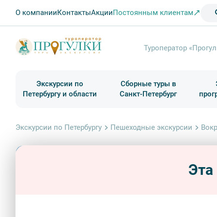
О компании
Контакты
Акции
Постоянным клиентам
Туроператор «Прогул
Экскурсии по
Сборные туры в
Петербургу и области
Санкт-Петербург
прог
Туры в Санкт-Петербург на выходные
Классические экскурсии
Школьные туры по России из Петербурга
Экскурсии для групп и индив. гостей
Загородные экскурсии
Музеи и общественные учреждения
Туры в Санкт-Петербург на 2 дня
Туры в Санкт-Петербург для школьни
П
Экскурсии по Петербургу
Пешеходные экскурсии
Вокр
Эта