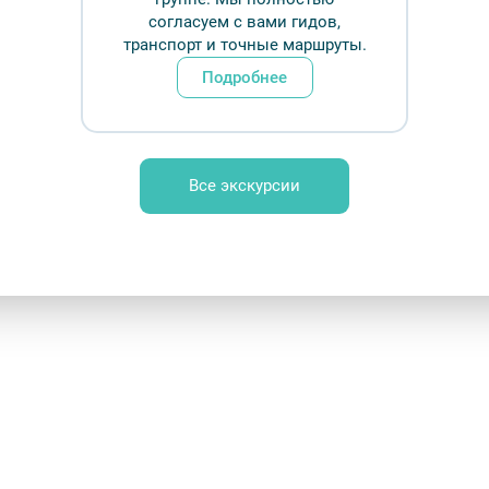
согласуем с вами гидов,
транспорт и точные маршруты.
Подробнее
ство с Петербургом.
репостью и объектами вокруг нее:
миниатюре и памятник архитекторам Петербурга,
Все экскурсии
о
, маршрут проходит вокруг крепости.