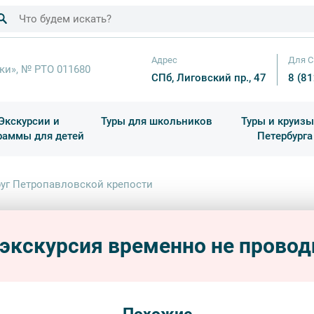
Адрес
Для С
ки», № РТО 011680
СПб, Лиговский пр., 47
8 (8
Экскурсии и
Туры для школьников
Туры и круизы
раммы для детей
Петербурга
ков
раздничные выезды и тематические экскурсии
Квесты/Интерактивы
Для 4 класса (Начальная 
Праздник окон
уг Петропавловской крепости
Вокру
 экскурсия временно не провод
пешехо
обзорн