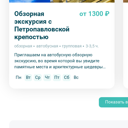
Обзорная
от 1300 ₽
экскурсия с
Петропавловской
крепостью
обзорная
автобусная
групповая
3-3,5 ч.
Приглашаем на автобусную обзорную
экскурсию, во время которой вы увидите
памятные места и архитектурные шедевры
Петербурга и посетите «сердце города» –
Пн
Вт
Ср
Чт
Пт
Сб
Вс
Петропавловскую крепость.
Показать в