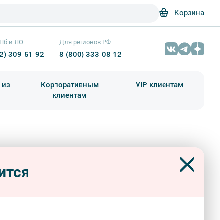
Корзина
Пб и ЛО
Для регионов РФ
12) 309-51-92
8 (800) 333-08-12
 из
Корпоративным
VIP клиентам
клиентам
школа)
чания учебного года
Абонементы на экскурсии
г Петропавловской крепости
Вокруг Петропавловской крепости – фото №4 – Фотобанк Лори/ В
ится
дные
авторские
знатокам города
ые
экскурсии «Прогулок»