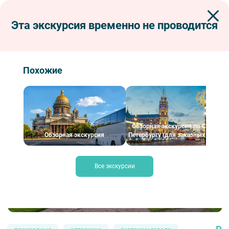
Эта экскурсия временно не проводится
Экскурсии по Петербургу
Пешеходные экскурсии
Все стили вокруг Смольного
Все стили вокруг Смольного
Похожие
Обзорная экскурсия по Санкт-
Обзорная экскурсия
Петербургу (для заказных групп)
Все экскурсии
Все стили вокруг Смольного – фото №1 – Фотобанк Лори/ E. O.