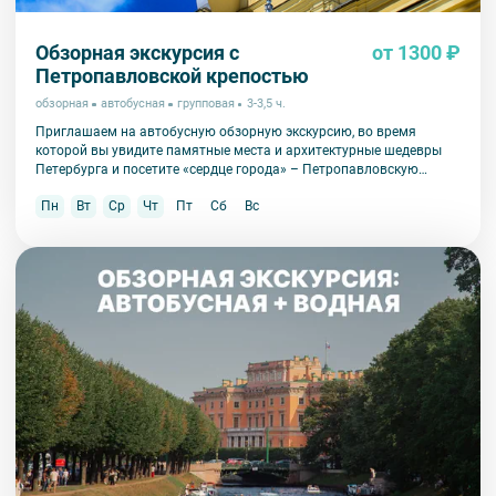
Обзорная экскурсия с
от 1300 ₽
Петропавловской крепостью
обзорная
автобусная
групповая
3-3,5 ч.
Приглашаем на автобусную обзорную экскурсию, во время
которой вы увидите памятные места и архитектурные шедевры
Петербурга и посетите «сердце города» – Петропавловскую
крепость.
Пн
Вт
Ср
Чт
Пт
Сб
Вс