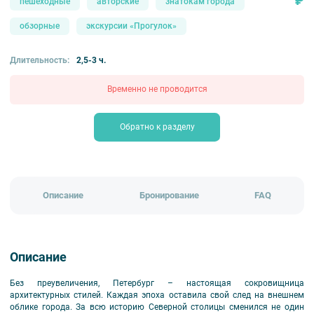
₽
пешеходные
авторские
знатокам города
обзорные
экскурсии «Прогулок»
Длительность:
2,5-3 ч.
Временно не проводится
Обратно к разделу
Описание
Бронирование
FAQ
Описание
Без преувеличения, Петербург – настоящая сокровищница
архитектурных стилей. Каждая эпоха оставила свой след на внешнем
облике города. За всю историю Северной столицы сменился не один