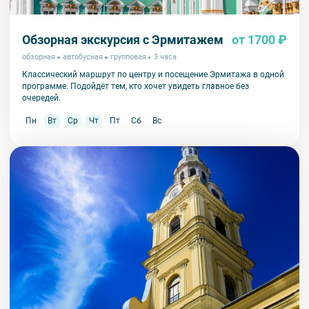
Обзорная экскурсия с Эрмитажем
от 1700 ₽
обзорная
автобусная
групповая
3 часа
Классический маршрут по центру и посещение Эрмитажа в одной
программе. Подойдёт тем, кто хочет увидеть главное без
очередей.
Пн
Вт
Ср
Чт
Пт
Сб
Вс