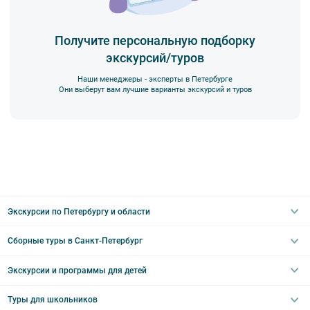
Получите персональную подборку
экскурсий/туров
Наши менеджеры - эксперты в Петербурге
Они выберут вам лучшие варианты экскурсий и туров
Экскурсии по Петербургу и области
Сборные туры в Санкт-Петербург
Автобусные
Интерьерные
Экскурсии и программы для детей
Туры в Санкт-Петербург на выходные
Пешеходные
Туры в Санкт-Петербург на 2 дня
Туры для школьников
Необычные
Классические экскурсии