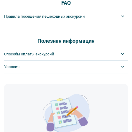
FAQ
Правила посещения пешеходных экскурсий
Важнейшим приоритетом в нашей работе является обеспечение
вашей безопасности и комфорта в ходе проведения экскурсий и
туров. Поэтому, пожалуйста, ознакомьтесь с правилами,
Полезная информация
соблюдение которых сделает ваш отдых приятным, комфортным
и безопасным.
Способы оплаты экскурсий
1. На пешеходных экскурсиях запрещается употреблять пищу
и напитки за исключением бутилированной воды, категорически
Условия
Visa
запрещается употреблять алкоголь.
MasterCard
2. Пожалуйста, будьте вежливы по отношению друг к другу:
Сбербанк
Скидка по клубной карте
не разговаривайте громко, не мешайте другим пассажирам и, по
Наличными
Скидка за ранний выкуп
возможности, воздержитесь от использования мобильных
Возможна оплата на месте
устройств во время экскурсии.
3. Пожалуйста, бережно относитесь к экскурсионному
оборудованию, предоставляемому туроператором. В случае
порчи оборудования материальную ответственность за неё
несёт экскурсант.
4. Ответственность за несовершеннолетних участников
экскурсии несёт взрослый сопровождающий. Пожалуйста,