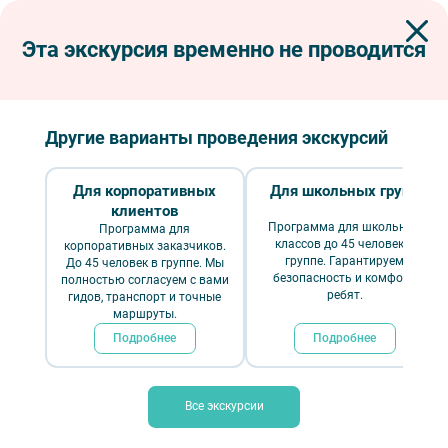
Эта экскурсия временно не проводится
Экскурсии по Петербургу
Пешеходные экскурсии
Серебряная нить Серебряного века
Серебряная нить Серебряного века
Другие варианты проведения экскурсий
Для корпоративных
Для школьных групп
клиентов
Программа для школьных
Программа для
классов до 45 человек в
корпоративных заказчиков.
группе. Гарантируем
До 45 человек в группе. Мы
безопасность и комфорт
полностью согласуем с вами
ребят.
гидов, транспорт и точные
маршруты.
Подробнее
Подробнее
Серебряная нить Серебряного века – фото №1 – Фотобанк Лори/
Baturina Yuliya
Все экскурсии