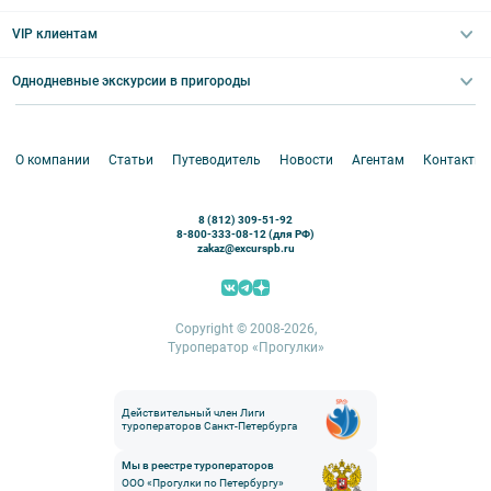
Великий Новгород
Выпускные вечера
Туры по Северо-Западу
VIP клиентам
Экскурсии для групп и индив. гостей
Абонементы на экскурсии
Туры по России
Корпоративные мероприятия
Однодневные экскурсии в пригороды
Круизы
VIP-программы
Аренда водного транспорта
Белоруссия
Петергоф
О компании
Статьи
Путеводитель
Новости
Агентам
Контакты
Кронштадт
Павловск
8 (812) 309-51-92
Ораниенбаум
8-800-333-08-12 (для РФ)
zakaz@excurspb.ru
Гатчина
Пушкин (Царское село)
Выборг
Copyright © 2008-2026,
Туроператор «Прогулки»
Действительный член Лиги
туроператоров Санкт-Петербурга
Мы в реестре туроператоров
ООО «Прогулки по Петербургу»