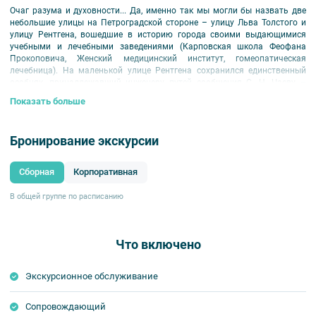
Очаг разума и духовности... Да, именно так мы могли бы назвать две
небольшие улицы на Петроградской стороне – улицу Льва Толстого и
улицу Рентгена, вошедшие в историю города своими выдающимися
учебными и лечебными заведениями (Карповская школа Феофана
Прокоповича, Женский медицинский институт, гомеопатическая
лечебница). На маленькой улице Рентгена сохранился единственный
особняк, принадлежавший инженеру путей сообщения С. Н. Чаеву –
вершина петербургского модерна инженера и архитектора В. П.
Показать больше
Апышкова (1906-1907). Особняк Чаева выделяется оригинальной и
новаторской объемно-пространственной архитектурой, смелыми
новациями.
Бронирование экскурсии
Вас ждет экскурсионная прогулка от бывшего архиерейского подворья
до радиевого института – первого «большевистского» научного
Сборная
Корпоративная
учреждения.
Обратите внимание:
срок аннуляции билетов для данной экскурсии — не
В общей группе по расписанию
позднее чем за 24 часа до мероприятия.
Что включено
Экскурсионное обслуживание
Сопровождающий