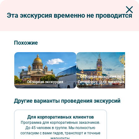
Эта экскурсия временно не проводится
Экскурсии по Петербургу
Пешеходные экскурсии
Очаг разума и духовности на Петроградской стороне
Очаг разума и духовности на
Похожие
Петроградской стороне
Обзорная экскурсия по Санкт-
Обзорная экскурсия
Петербургу (для заказных групп)
Другие варианты проведения экскурсий
Для корпоративных клиентов
Программа для корпоративных заказчиков.
До 45 человек в группе. Мы полностью
Очаг разума и духовности на Петроградской стороне – фото №4 –
Фотобанк Лори/ Александр Щепин
согласуем с вами гидов, транспорт и точные
маршруты.