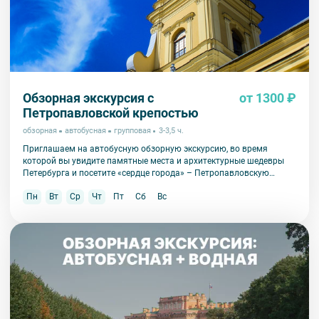
Обзорная экскурсия с
от 1300 ₽
Петропавловской крепостью
обзорная
автобусная
групповая
3-3,5 ч.
Приглашаем на автобусную обзорную экскурсию, во время
которой вы увидите памятные места и архитектурные шедевры
Петербурга и посетите «сердце города» – Петропавловскую
крепость.
Пн
Вт
Ср
Чт
Пт
Сб
Вс