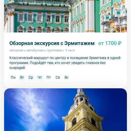
Обзорная экскурсия с Эрмитажем
от 1700 ₽
обзорная
автобусная
групповая
3 часа
Классический маршрут по центру и посещение Эрмитажа в одной
программе. Подойдёт тем, кто хочет увидеть главное без
очередей.
Пн
Вт
Ср
Чт
Пт
Сб
Вс