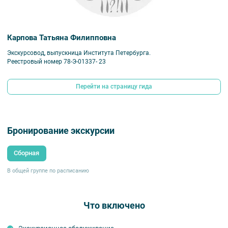
Конюшенной.
Обратите внимание:
срок аннуляции билетов для данной экскурсии — не
позднее чем за 48 часов до мероприятия.
Карпова Татьяна Филипповна
Экскурсовод, выпускница Института Петербурга.
Реестровый номер 78-Э-01337- 23
Перейти на страницу гида
Бронирование экскурсии
Сборная
В общей группе по расписанию
Что включено