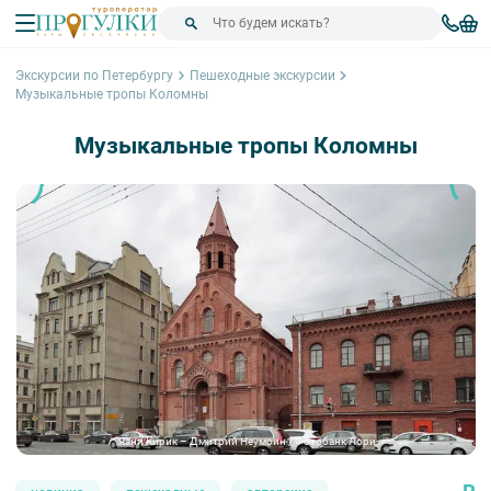
Экскурсии по Петербургу
Пешеходные экскурсии
Музыкальные тропы Коломны
Музыкальные тропы Коломны
Яани Кирик – Дмитрий Неумоин / Фотобанк Лори