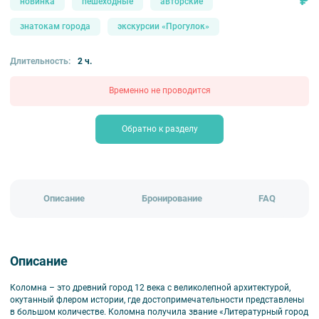
₽
новинка
пешеходные
авторские
знатокам города
экскурсии «Прогулок»
Длительность:
2 ч.
Временно не проводится
Обратно к разделу
Описание
Бронирование
FAQ
Описание
Коломна – это древний город 12 века с великолепной архитектурой,
окутанный флером истории, где достопримечательности представлены
в большом количестве. Коломна получила звание «Литературный город