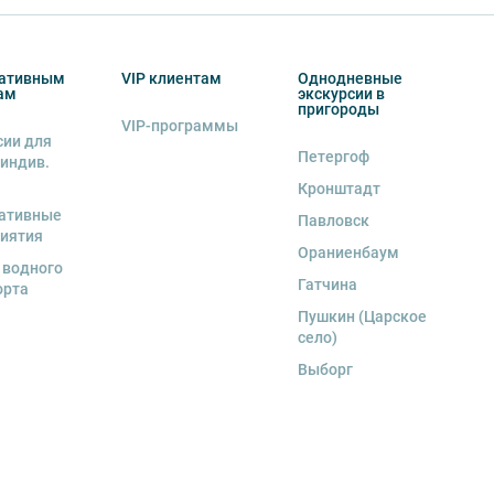
ативным
VIP клиентам
Однодневные
ам
экскурсии в
пригороды
VIP-программы
сии для
Петергоф
 индив.
Кронштадт
ативные
Павловск
иятия
Ораниенбаум
 водного
Гатчина
орта
Пушкин (Царское
село)
Выборг