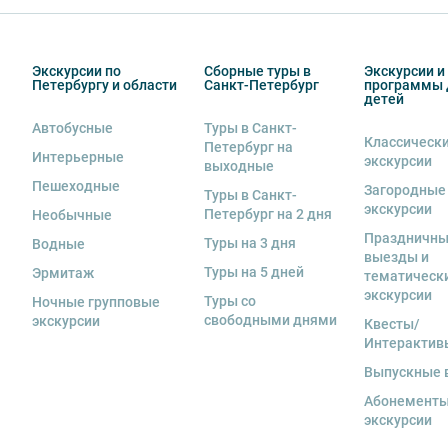
Вы также можете ближе познакомиться с нами
в раз
если экскурсионная программа отменяется по инициа
отмены экскурсии все денежные средства возвраща
Экскурсии по
Сборные туры в
Экскурсии и
8. На ряд экскурсий туроператор предоставляет в ар
Петербургу и области
Санкт-Петербург
программы 
сохранность оборудования во время проведения экс
детей
экскурсанта. В случае утери или порчи оборудования
Автобусные
Туры в Санкт-
стоимость комплекта в размере 5500 руб. 00 коп.
Классическ
Петербург на
Интерьерные
экскурсии
выходные
Пешеходные
Загородные
Туры в Санкт-
экскурсии
Петербург на 2 дня
Необычные
Праздничн
Туры на 3 дня
Водные
выезды и
Туры на 5 дней
Эрмитаж
тематическ
экскурсии
Туры со
Ночные групповые
свободными днями
экскурсии
Квесты/
Интерактив
Выпускные 
Абонементы
экскурсии