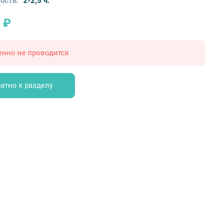
ость:
2-2,5 ч.
 ₽
енно не проводится
атно к разделу