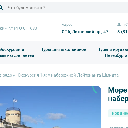
Адрес
Для С
ки», № РТО 011680
СПб, Лиговский пр., 47
8 (8
Экскурсии и
Туры для школьников
Туры и круизы
раммы для детей
Петербурга
ков
раздничные выезды и тематические экскурсии
Квесты/Интерактивы
Для 4 класса (Начальная 
Праздник окон
 рядом. Экскурсия 1-я: у набережной Лейтенанта Шмидта
Море 
набе
новинк