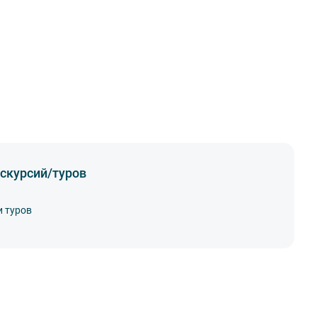
скурсий/туров
и туров