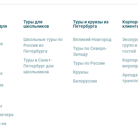
деле “О компании”.
тиве экскурсионного объекта. В случае
ются клиенту в полном объеме.
Туры для
Туры и круизы из
Корпор
енду аудиооборудование. Ответственность за
для
школьников
Петербурга
клиент
курсионной программы возлагается на
 экскурсант обязан возместить полную
Школьные туры по
Великий Новгород
Экскур
ие
России из
групп и
Туры по Северо-
Петербурга
гостей
Западу
Туры в Санкт-
Корпор
Туры по России
Петербург для
меропр
школьников
Круизы
ые
Аренда
трансп
Белоруссия
ие
ы
вечера
 на