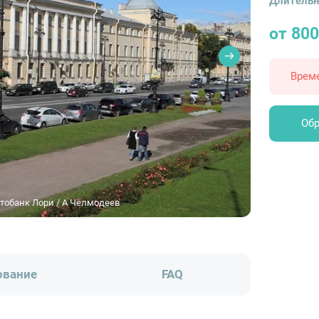
Длительн
от 800
Врем
Обр
тобанк Лори / A Челмодеев
ование
FAQ