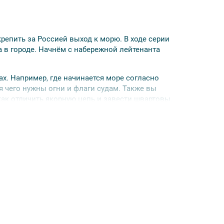
репить за Россией выход к морю. В ходе серии
 в городе. Начнём с набережной лейтенанта
ах. Например, где начинается море согласно
я чего нужны огни и флаги судам. Также вы
 как отличить якорную цепь и завести швартовы.
 строят на Балтийском заводе и Адмиралтейских
гих судов и что означают цифры у ватерлинии.
 парусник, и поймёте, с чем связана линейка на
зять портативные бинокли или подзорные трубы.