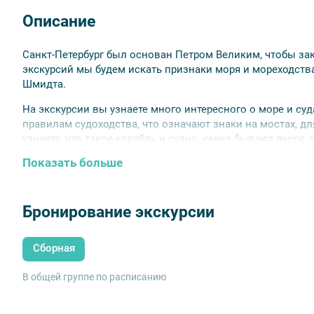
Описание
Санкт-Петербург был основан Петром Великим, чтобы зак
экскурсий мы будем искать признаки моря и мореходства
Шмидта.
На экскурсии вы узнаете много интересного о море и суд
правилам судоходства, что означают знаки на мостах, дл
узнаете, что такое корабль и судно, какие бывают якоря,
Показать больше
Вы увидите, какие суда стоят вдоль набережной и какие
верфях. Мы расскажем вам, как отличить ледокол от дру
Вы узнаете, что
Иван Фёдорович Крузенштерн
— человек и
Бронирование экскурсии
спуске у Горного института.
Чтобы лучше рассмотреть то, что вдали, рекомендуем в
Сборная
В общей группе по расписанию