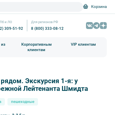
Корзина
Пб и ЛО
Для регионов РФ
12) 309-51-92
8 (800) 333-08-12
 из
Корпоративным
VIP клиентам
клиентам
школа)
чания учебного года
Абонементы на экскурсии
рядом. Экскурсия 1-я: у
Ледокол «Красин» – Фотобанк Лори / Максим Мицу
режной Лейтенанта Шмидта
а
пешеходные