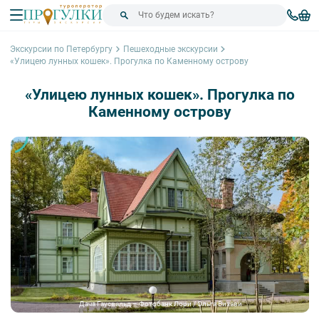
Экскурсии по Петербургу
Пешеходные экскурсии
«Улицею лунных кошек». Прогулка по Каменному острову
«Улицею лунных кошек». Прогулка по
Каменному острову
Дача Гаусвальд – Фотобанк Лори / Ольга Визави