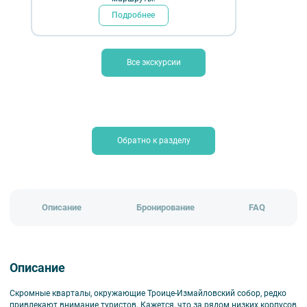
₽
Подробнее
пешеходные
авторские
знатокам города
обзорные
Е.И. Жерихина
экскурсии «Прогулок»
Все экскурсии
Длительность:
2-2,5 ч.
Временно не проводится
Обратно к разделу
Описание
Бронирование
FAQ
Описание
Скромные кварталы, окружающие Троице-Измайловский собор, редко
привлекают внимание туристов. Кажется, что за рядом низких корпусов