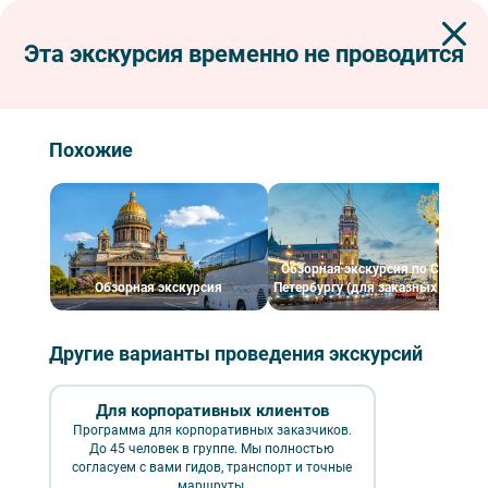
Эта экскурсия временно не проводится
Экскурсии по Петербургу
Пешеходные экскурсии
Модерн и постмодерн в ротах Измайловского полка
Модерн и постмодерн в ротах
Похожие
Измайловского полка
Обзорная экскурсия по Санкт-
Обзорная экскурсия
Петербургу (для заказных групп)
Другие варианты проведения экскурсий
Для корпоративных клиентов
Программа для корпоративных заказчиков.
До 45 человек в группе. Мы полностью
Модерн и постмодерн в ротах Измайловского полка – фото №4 –
Фотобанк Лори/ Смелов Иван
согласуем с вами гидов, транспорт и точные
маршруты.