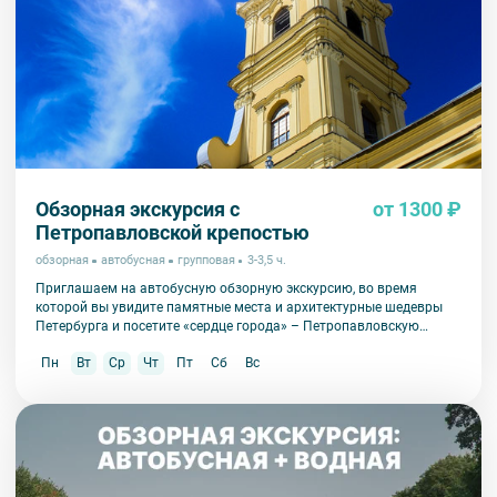
Обзорная экскурсия с
от 1300 ₽
Петропавловской крепостью
обзорная
автобусная
групповая
3-3,5 ч.
Приглашаем на автобусную обзорную экскурсию, во время
которой вы увидите памятные места и архитектурные шедевры
Петербурга и посетите «сердце города» – Петропавловскую
крепость.
Пн
Вт
Ср
Чт
Пт
Сб
Вс