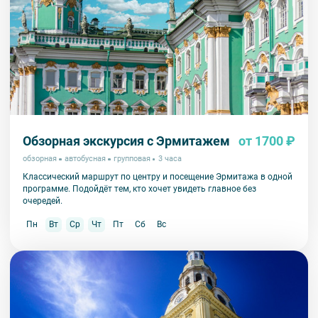
Обзорная экскурсия с Эрмитажем
от 1700 ₽
обзорная
автобусная
групповая
3 часа
Классический маршрут по центру и посещение Эрмитажа в одной
программе. Подойдёт тем, кто хочет увидеть главное без
очередей.
Пн
Вт
Ср
Чт
Пт
Сб
Вс