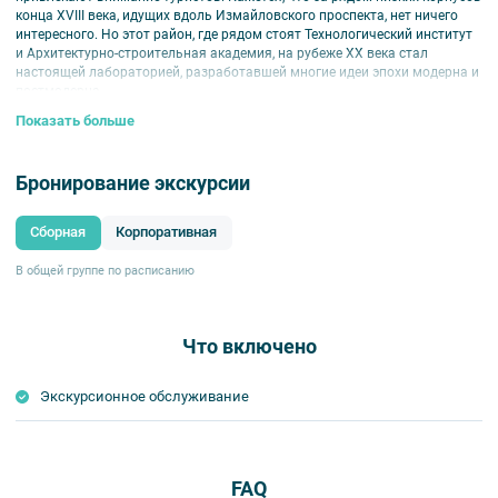
конца XVIII века, идущих вдоль Измайловского проспекта, нет ничего
интересного. Но этот район, где рядом стоят Технологический институт
и Архитектурно-строительная академия, на рубеже ХХ века стал
настоящей лабораторией, разработавшей многие идеи эпохи модерна и
постмодерна.
Показать больше
Нигде мы не найдем столь удивительных фасадов, такого разнообразия
интереснейших разработок различных стилистических направлений и
применения в их декоре отделочных материалов, как на узких улицах
Бронирование экскурсии
«Измайловских рот». Здесь архитекторы создавали невиданные по
рисунку фасады, используя портланд-цемент, кирпич, керамику, рваный
гранит.
Сборная
Корпоративная
Экскурсию проводит Жерихина Елена Игоревна — известный краевед,
автор многочисленных книг о Петербурге.
В общей группе по расписанию
Что включено
Экскурсионное обслуживание
FAQ