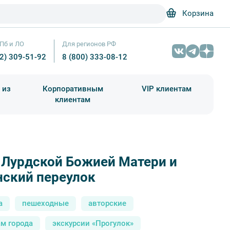
Корзина
Пб и ЛО
Для регионов РФ
12) 309-51-92
8 (800) 333-08-12
 из
Корпоративным
VIP клиентам
клиентам
школа)
чания учебного года
Абонементы на экскурсии
 Лурдской Божией Матери и
Дом А. Бубыря – E. O. / Фотобанк Лори
нский переулок
а
пешеходные
авторские
м города
экскурсии «Прогулок»