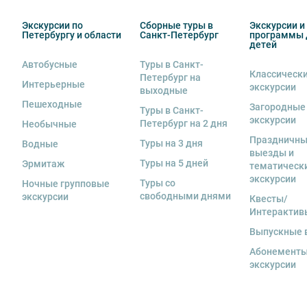
сохранность оборудования во время проведения экс
экскурсанта. В случае утери или порчи оборудования
экскурсанта. В случае утери или порчи оборудования
стоимость комплекта в размере 5500 руб. 00 коп.
Экскурсии по
Сборные туры в
Экскурсии и
стоимость комплекта в размере 5500 руб. 00 коп.
Петербургу и области
Санкт-Петербург
программы 
детей
Внимание! В составе экскурсионного маршрута возм
интерьеры могут быть недоступны по решению руков
Автобусные
Туры в Санкт-
Классическ
Петербург на
Интерьерные
экскурсии
выходные
Пешеходные
Загородные
Туры в Санкт-
экскурсии
Петербург на 2 дня
Необычные
Праздничн
Туры на 3 дня
Водные
выезды и
Туры на 5 дней
Эрмитаж
тематическ
экскурсии
Туры со
Ночные групповые
свободными днями
экскурсии
Квесты/
Интерактив
Выпускные 
Абонементы
экскурсии