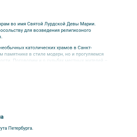
 храм во имя Святой Лурдской Девы Марии.
посольству для возведения религиозного
.
 необычных католических храмов в Санкт-
ом памятнике в стиле модерн, но и прогуляемся
ости. Поговорим и о судьбах местных жителей –
м Ольденбургским;
на
ута Петербурга.