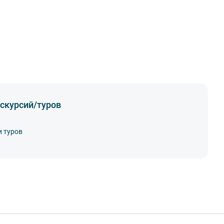
скурсий/туров
и туров