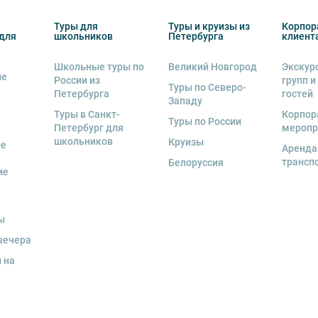
курсионной программы возлагается на
 экскурсант обязан возместить полную
 экскурсант обязан возместить полную
Туры для
Туры и круизы из
Корпор
для
школьников
Петербурга
клиент
ожны изменения, так как некоторые
одства объекта.
Школьные туры по
Великий Новгород
Экскур
ие
России из
групп и
Туры по Северо-
Петербурга
гостей
Западу
Туры в Санкт-
Корпор
Туры по России
Петербург для
меропр
школьников
Круизы
ые
Аренда
трансп
Белоруссия
ие
ы
вечера
 на