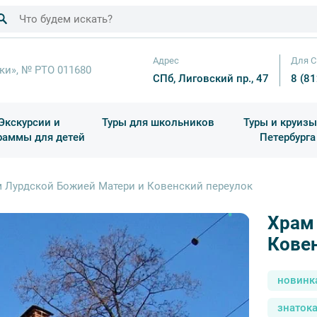
Адрес
Для С
ки», № РТО 011680
СПб, Лиговский пр., 47
8 (8
Экскурсии и
Туры для школьников
Туры и круизы
раммы для детей
Петербурга
ков
раздничные выезды и тематические экскурсии
Квесты/Интерактивы
Для 4 класса (Начальная 
Праздник окон
 Лурдской Божией Матери и Ковенский переулок
Храм
Кове
новинк
знатока