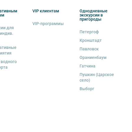
ативным
VIP клиентам
Однодневные
ам
экскурсии в
пригороды
VIP-программы
сии для
Петергоф
 индив.
Кронштадт
ативные
Павловск
иятия
Ораниенбаум
 водного
Гатчина
орта
Пушкин (Царское
село)
Выборг