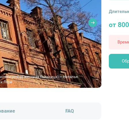
Длительн
от 800
Врем
Обр
ангелическая женская больница) – Наталья
нк Лори
ование
FAQ