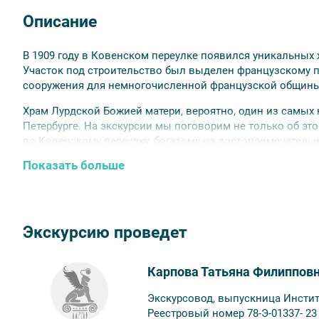
Описание
В 1909 году в Ковенском переулке появился уникальных
Участок под строительство был выделен французскому 
сооружения для немногочисленной французской общины
Храм Лурдской Божией матери, вероятно, один из самых
Петербурге. На экскурсии мы поговорим не только об эт
по Ковенскому переулку, богатому на достопримечательн
выдающихся петербуржцев.
Показать больше
Вы увидите:
— первую детскую больницу города, основанную принце
— евангелическую женскую больницу;
— дом архитектора А. Бубыря;
Экскурсию проведет
— творение А. Хренова;
— детский приют А. Громовой.
Карпова Татьяна Филиппов
Экскурсовод, выпускница Инстит
Реестровый номер 78-Э-01337- 23