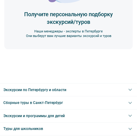
Получите персональную подборку
экскурсий/туров
Наши менеджеры - эксперты в Петербурге
Они выберут вам лучшие варианты экскурсий и туров
Экскурсии по Петербургу и области
Сборные туры в Санкт-Петербург
Автобусные
Интерьерные
Экскурсии и программы для детей
Туры в Санкт-Петербург на выходные
Пешеходные
Туры в Санкт-Петербург на 2 дня
Туры для школьников
Необычные
Классические экскурсии
Туры на 3 дня