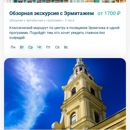
Обзорная экскурсия с Эрмитажем
от 1700 ₽
обзорная
автобусная
групповая
3 часа
Классический маршрут по центру и посещение Эрмитажа в одной
программе. Подойдёт тем, кто хочет увидеть главное без
очередей.
Пн
Вт
Ср
Чт
Пт
Сб
Вс