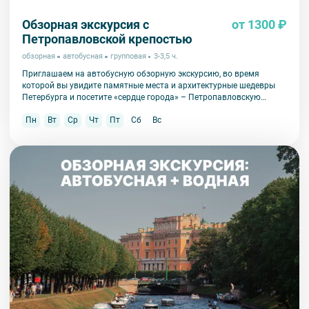
Обзорная экскурсия с
от 1300 ₽
Петропавловской крепостью
обзорная
автобусная
групповая
3-3,5 ч.
Приглашаем на автобусную обзорную экскурсию, во время
которой вы увидите памятные места и архитектурные шедевры
Петербурга и посетите «сердце города» – Петропавловскую
крепость.
Пн
Вт
Ср
Чт
Пт
Сб
Вс