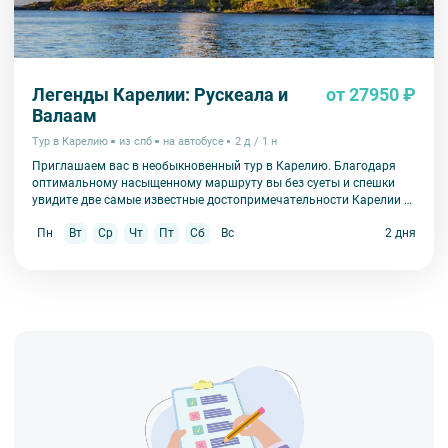
Легенды Карелии: Рускеала и
от 27950 ₽
Валаам
Тур в Карелию
из спб
на автобусе
2 д / 1 н
Приглашаем вас в необыкновенный тур в Карелию. Благодаря
оптимальному насыщенному маршруту вы без суеты и спешки
увидите две самые известные достопримечательности Карелии –
парк Рускеала и Валаам.
Пн
Вт
Ср
Чт
Пт
Сб
Вс
2 дня