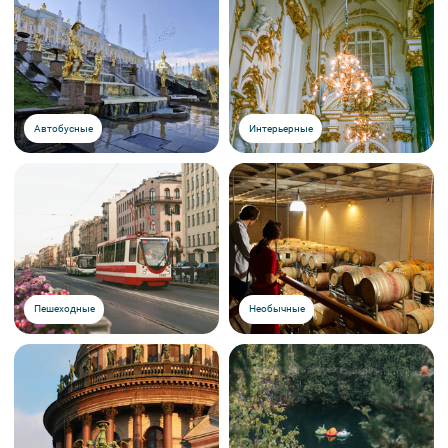
Вы можете заказать доставку билетов себе домой или в офис.
Наш курьер подъедет в удобное для вас место в
городе.
Стоимость доставки 450 рублей. Время и дата доставки
согласовываются с менеджером компании заранее.
Автобусные
Интерьерные
Пешеходные
Необычные