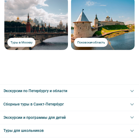
Туры в Москву
Псковская область
Экскурсии по Петербургу и области
Сборные туры в Санкт-Петербург
Автобусные
Интерьерные
Экскурсии и программы для детей
Туры в Санкт-Петербург на выходные
Пешеходные
Туры в Санкт-Петербург на 2 дня
Туры для школьников
Необычные
Классические экскурсии
Туры на 3 дня