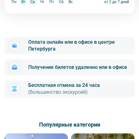
Пн
Вт
Ср
Чт
Пт
Сб
Вс
от 2 до 7 дней
Оплата онлайн или в офисе в центре
Петербурга
Получение билетов удаленно или в офисе
Бесплатная отмена за 24 часа
(большинство экскурсий)
Онлайн с помощью карт VISA, MasterCard, МИР (надёжный
безопасный платёжный шлюз по технологии 3D-Secure)
Популярные категории
Яндекс.Деньги
Наличными или картой VISA, MasterCard, МИР в офисе по адресу
м. «Площадь Восстания»,Лиговский пр., 47, офис 5 (3 этаж)